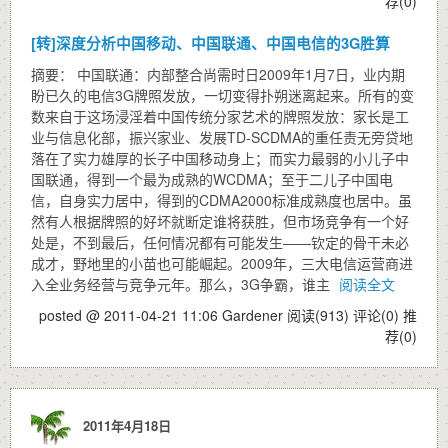
荐(0)
[转]深度分析中国移动、中国联通、中国电信的3G胜算
摘要： 中国联通：内部整合尚需时日2009年1月7日，业内期
盼已久的电信3G牌照发放，一切变得扑朔迷离起来。所有的变
数来自于这场浸淫着中国传统分家艺术的牌照发放：家长是工
业与信息化部，振兴家业、发展TD-SCDMA的重任责无旁贷地
落在了实力雄厚的长子中国移动身上；而实力最弱的小儿子中
国联通，得到一个最为成熟的WCDMA；至于二儿子中国电
信，自身实力居中，得到的CDMA2000标准成熟度也居中。虽
然有人根据牌照的好坏就断定谁将获胜，但市场竞争有一个好
处是，不到最后，任何情况都有可能发生——钦定的骨干未必
成才，野地里的小苗也可能崛起。2009年，三大电信运营商进
入全业务经营与竞争元年。那么，3G争霸，谁主
阅读全文
posted @ 2011-04-21 11:06 Gardener
阅读(913)
评论(0)
推
荐(0)
2011年4月18日