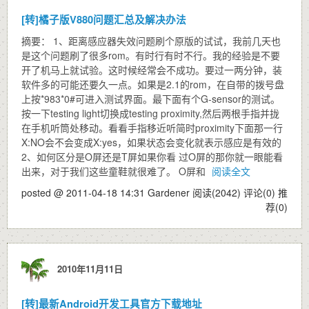
[转]橘子版V880问题汇总及解决办法
摘要： 1、距离感应器失效问题刷个原版的试试，我前几天也
是这个问题刷了很多rom。有时行有时不行。我的经验是不要
开了机马上就试验。这时候经常会不成功。要过一两分钟，装
软件多的可能还要久一点。如果是2.1的rom，在自带的拨号盘
上按*983*0#可进入测试界面。最下面有个G-sensor的测试。
按一下testing light切换成testing proximity,然后两根手指并拢
在手机听筒处移动。看看手指移近听简时proximity下面那一行
X:NO会不会变成X:yes，如果状态会变化就表示感应是有效的
2、如何区分是O屏还是T屏如果你看 过O屏的那你就一眼能看
出来，对于我们这些童鞋就很难了。 O屏和
阅读全文
posted @ 2011-04-18 14:31 Gardener
阅读(2042)
评论(0)
推
荐(0)
2010年11月11日
[转]最新Android开发工具官方下载地址