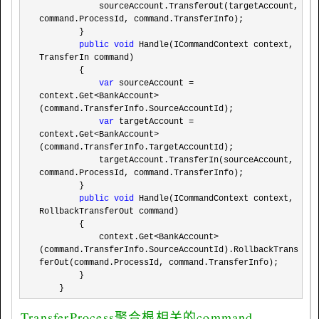
            sourceAccount.TransferOut(targetAccount, 
command.ProcessId, command.TransferInfo);

        }

public
void
 Handle(ICommandContext context, 
TransferIn command)

        {

var
 sourceAccount = 
context.Get<BankAccount>
(command.TransferInfo.SourceAccountId);

var
 targetAccount = 
context.Get<BankAccount>
(command.TransferInfo.TargetAccountId);

            targetAccount.TransferIn(sourceAccount, 
command.ProcessId, command.TransferInfo);

        }

public
void
 Handle(ICommandContext context, 
RollbackTransferOut command)

        {

            context.Get
<BankAccount>
(command.TransferInfo.SourceAccountId).RollbackTrans
ferOut(command.ProcessId, command.TransferInfo);

        }

    }
TransferProcess聚合根相关的command