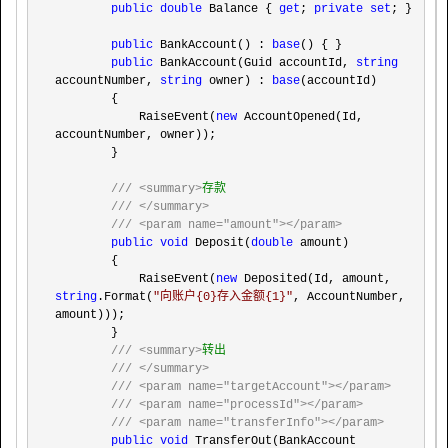
public
double
 Balance { 
get
; 
private
set
; }

public
 BankAccount() : 
base
() { }

public
 BankAccount(Guid accountId, 
string
accountNumber, 
string
 owner) : 
base
(accountId)

        {

            RaiseEvent(
new
 AccountOpened(Id, 
accountNumber, owner));

        }

///
<summary>
存款

///
</summary>
///
<param name="amount"></param>
public
void
 Deposit(
double
 amount)

        {

            RaiseEvent(
new
 Deposited(Id, amount, 
string
.Format(
"
向账户{0}存入金额{1}
"
, AccountNumber, 
amount)));

        }

///
<summary>
转出

///
</summary>
///
<param name="targetAccount"></param>
///
<param name="processId"></param>
///
<param name="transferInfo"></param>
public
void
 TransferOut(BankAccount 