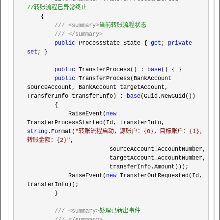
//
转账流程已异常终止
    {

///
<summary>
当前转账流程状态

///
</summary>
public
 ProcessState State { 
get
; 
private
set
; }

public
 TransferProcess() : 
base
() { }

public
 TransferProcess(BankAccount 
sourceAccount, BankAccount targetAccount, 
TransferInfo transferInfo) : 
base
(Guid.NewGuid())

        {

            RaiseEvent(
new
TransferProcessStarted(Id, transferInfo, 
string
.Format(
"
转账流程启动，源账户：{0}，目标账户：{1}，
转账金额：{2}
"
,

                        sourceAccount.AccountNumber,

                        targetAccount.AccountNumber,

                        transferInfo.Amount)));

            RaiseEvent(
new
 TransferOutRequested(Id, 
transferInfo));

        }

///
<summary>
处理已转出事件
