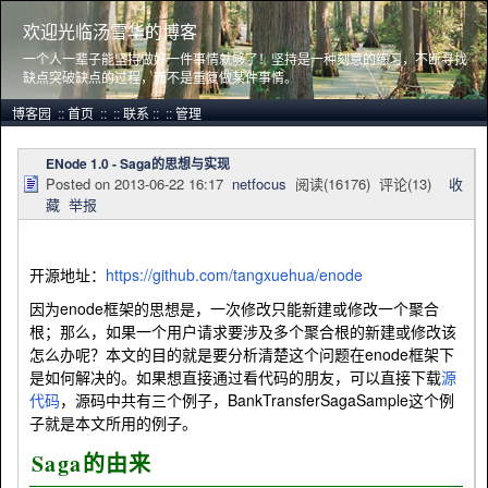
欢迎光临汤雪华的博客
一个人一辈子能坚持做好一件事情就够了！坚持是一种刻意的练习，不断寻找
缺点突破缺点的过程，而不是重复做某件事情。
博客园
::
首页
::
::
联系
::
::
管理
ENode 1.0 - Saga的思想与实现
Posted on
2013-06-22 16:17
netfocus
阅读(
16176
) 评论(
13
)
收
藏
举报
开源地址：
https://github.com/tangxuehua/enode
因为enode框架的思想是，一次修改只能新建或修改一个聚合
根；那么，如果一个用户请求要涉及多个聚合根的新建或修改该
怎么办呢？本文的目的就是要分析清楚这个问题在enode框架下
是如何解决的。如果想直接通过看代码的朋友，可以直接下载
源
代码
，源码中共有三个例子，BankTransferSagaSample这个例
子就是本文所用的例子。
Saga的由来