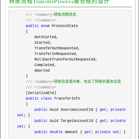
转账流程TransferProcess聚合根的设计
///
<summary>
转账流程状态

///
</summary>
public
enum
 ProcessState

    {

        NotStarted,

        Started,

        TransferOutRequested,

        TransferInRequested,

        RollbackTransferOutRequested,

        Completed,

        Aborted

    }

///
<summary>
转账信息值对象，包含了转账的基本信息

///
</summary>
    [Serializable]

public
class
 TransferInfo

    {

public
 Guid SourceAccountId { 
get
; 
private
set
; }

public
 Guid TargetAccountId { 
get
; 
private
set
; }

public
double
 Amount { 
get
; 
private
set
; }
