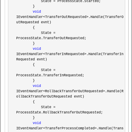
            State 
=
 ProcessState.Started;

        }

void
IEventHandler<TransferOutRequested>
.Handle(TransferO
utRequested evnt)

        {

            State 
=
ProcessState.TransferOutRequested;

        }

void
IEventHandler<TransferInRequested>
.Handle(TransferIn
Requested evnt)

        {

            State 
=
ProcessState.TransferInRequested;

        }

void
IEventHandler<RollbackTransferOutRequested>
.Handle(R
ollbackTransferOutRequested evnt)

        {

            State 
=
ProcessState.RollbackTransferOutRequested;

        }

void
IEventHandler<TransferProcessCompleted>
.Handle(Trans