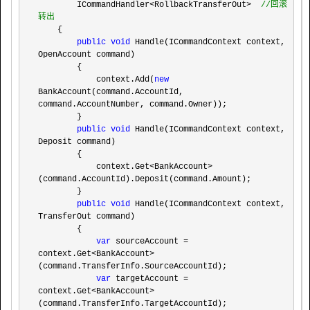
        ICommandHandler<RollbackTransferOut>  
//
回滚
转出
    {

public
void
 Handle(ICommandContext context, 
OpenAccount command)

        {

            context.Add(
new
BankAccount(command.AccountId, 
command.AccountNumber, command.Owner));

        }

public
void
 Handle(ICommandContext context, 
Deposit command)

        {

            context.Get
<BankAccount>
(command.AccountId).Deposit(command.Amount);

        }

public
void
 Handle(ICommandContext context, 
TransferOut command)

        {

var
 sourceAccount = 
context.Get<BankAccount>
(command.TransferInfo.SourceAccountId);

var
 targetAccount = 
context.Get<BankAccount>
(command.TransferInfo.TargetAccountId);
