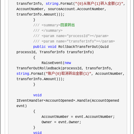
transferInfo, 
string
.Format(
"
{0}从账户{1}转入金额{2}
"
, 
AccountNumber, sourceAccount.AccountNumber, 
transferInfo.Amount)));

        }

///
<summary>
回滚转出

///
</summary>
///
<param name="processId"></param>
///
<param name="transferInfo"></param>
public
void
 RollbackTransferOut(Guid 
processId, TransferInfo transferInfo)

        {

            RaiseEvent(
new
TransferOutRolledback(processId, transferInfo, 
string
.Format(
"
账户{0}取消转出金额{1}
"
, AccountNumber, 
transferInfo.Amount)));

        }

void
IEventHandler<AccountOpened>
.Handle(AccountOpened 
evnt)

        {

            AccountNumber 
=
 evnt.AccountNumber;

            Owner 
=
 evnt.Owner;

        }

void