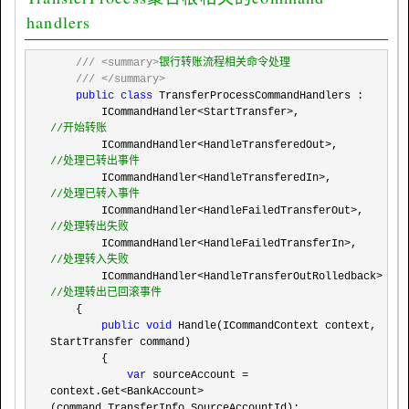
handlers
///
<summary>
银行转账流程相关命令处理

///
</summary>
public
class
 TransferProcessCommandHandlers :

        ICommandHandler
<StartTransfer>,                
//
开始转账
        ICommandHandler<HandleTransferedOut>,          
//
处理已转出事件
        ICommandHandler<HandleTransferedIn>,           
//
处理已转入事件
        ICommandHandler<HandleFailedTransferOut>,      
//
处理转出失败
        ICommandHandler<HandleFailedTransferIn>,       
//
处理转入失败
        ICommandHandler<HandleTransferOutRolledback>   
//
处理转出已回滚事件
    {

public
void
 Handle(ICommandContext context, 
StartTransfer command)

        {

var
 sourceAccount = 
context.Get<BankAccount>
(command.TransferInfo.SourceAccountId);
