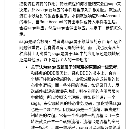
控制流程流转的作用；转账流程如何才能结束会由saga来
决定。那么saga要响应的事件哪里来呢？很明显，就是从
流程中涉及到的聚合根里来，本例就是响应BankAccount
的事件；当BankAccount的转出事件或转入事件发生后，
会被saga响应，然后saga会做出响应，决定下一步该怎么
走。
saga是聚合根吗？或者说saga属于领域层的东西吗？这个
问题很重要，我觉得没有明确的答案。而且我也没有从各
种资料上明确看到saga是属于ddd中的应用层还是领域层
还是其他层。以下是我个人的一些思考：
关于认为saga应该属于领域层的原因的一些思考：
和经典的DDD做类比，经典DDD的书本上，会有一
个银行转账的领域服务，该领域服务完成转账的核
心业务逻辑；而一些外围的逻辑，如记录日志、发
送邮件或短信通知等功能，则在外围的应用层服务
中做掉；所以按照这个理解，假如我们设计一个
saga，来实现转账的核心业务逻辑，那我觉得saga
也是一个聚合根。因为saga是一个流程，职责是控
制转账的过程，它有一个全局唯一的流程ID（一次
转账就会产生一个转账流程，流程ID是流程的全局
唯一标识），属于领域层，saga可以理解为是领域