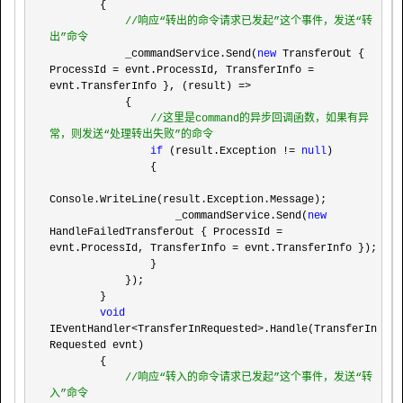
        {

//
响应“转出的命令请求已发起”这个事件，发送“转
出”命令
            _commandService.Send(
new
 TransferOut { 
ProcessId = evnt.ProcessId, TransferInfo = 
evnt.TransferInfo }, (result) =>
            {

//
这里是command的异步回调函数，如果有异
常，则发送“处理转出失败”的命令
if
 (result.Exception != 
null
)

                {

Console.WriteLine(result.Exception.Message);

                    _commandService.Send(
new
HandleFailedTransferOut { ProcessId = 
evnt.ProcessId, TransferInfo =
 evnt.TransferInfo });

                }

            });

        }

void
IEventHandler<TransferInRequested>
.Handle(TransferIn
Requested evnt)

        {

//
响应“转入的命令请求已发起”这个事件，发送“转
入”命令