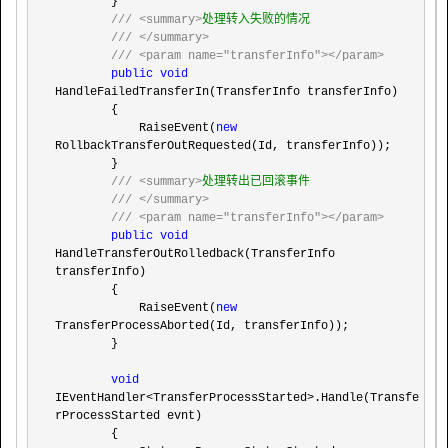
        }

///
<summary>
处理转入失败的情况

///
</summary>
///
<param name="transferInfo"></param>
public
void
HandleFailedTransferIn(TransferInfo transferInfo)

        {

            RaiseEvent(
new
RollbackTransferOutRequested(Id, transferInfo));

        }

///
<summary>
处理转出已回滚事件

///
</summary>
///
<param name="transferInfo"></param>
public
void
HandleTransferOutRolledback(TransferInfo 
transferInfo)

        {

            RaiseEvent(
new
TransferProcessAborted(Id, transferInfo));

        }

void
IEventHandler<TransferProcessStarted>
.Handle(Transfe
rProcessStarted evnt)

        {
