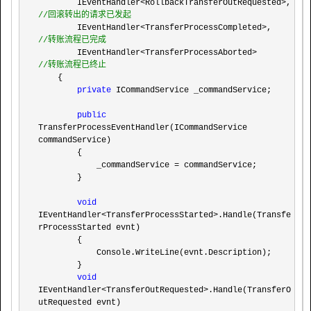
        IEventHandler<RollbackTransferOutRequested>, 
//
回滚转出的请求已发起
        IEventHandler<TransferProcessCompleted>,     
//
转账流程已完成
        IEventHandler<TransferProcessAborted>        
//
转账流程已终止
    {

private
 ICommandService _commandService;

public
TransferProcessEventHandler(ICommandService 
commandService)

        {

            _commandService 
=
 commandService;

        }

void
IEventHandler<TransferProcessStarted>
.Handle(Transfe
rProcessStarted evnt)

        {

            Console.WriteLine(evnt.Description);

        }

void
IEventHandler<TransferOutRequested>
.Handle(TransferO
utRequested evnt)
