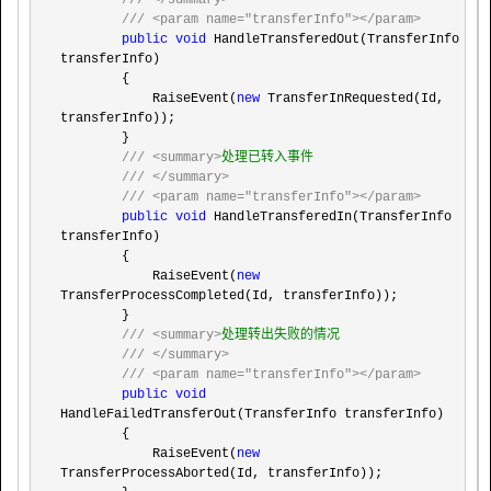
///
</summary>
///
<param name="transferInfo"></param>
public
void
 HandleTransferedOut(TransferInfo 
transferInfo)

        {

            RaiseEvent(
new
 TransferInRequested(Id, 
transferInfo));

        }

///
<summary>
处理已转入事件

///
</summary>
///
<param name="transferInfo"></param>
public
void
 HandleTransferedIn(TransferInfo 
transferInfo)

        {

            RaiseEvent(
new
TransferProcessCompleted(Id, transferInfo));

        }

///
<summary>
处理转出失败的情况

///
</summary>
///
<param name="transferInfo"></param>
public
void
HandleFailedTransferOut(TransferInfo transferInfo)

        {

            RaiseEvent(
new
TransferProcessAborted(Id, transferInfo));
