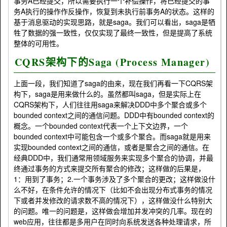
事务
A
已经提交，所以需要执行一个补偿操作，将已经提交的事
务
A
执行的操作作反操作，恢复到未执行前事务
A
的状态。这样的
基于消息驱动的实现思路，就是saga。我们可以看出，saga
是牺
牲了数据的强一致性，仅仅实现了最终一致性，但是提高了系统
整体的
可用性。
CQRS架构下的Saga (Process Manager)
上面一段，我们知道了saga的由来，现在我们再看一下CQRS架
构下，saga是用来做什么的。虽然都叫saga，但是实际上在
CQRS架构下，人们往往用saga来解决DDD中多个聚合或多个
bounded context之间的通信问题。DDD中有bounded context的
概念。一个bounded context代表一个上下文边界，一个
bounded context中可能包含一个或多个聚合。而saga就是用来
实现bounded context之间的通信，或者是聚合之间的通信。在
经典DDD中，我们通常用领域服务来实现多个聚合的协调，并最
终通过事务的方式来提交所有聚合的修改；这样做的后果是，
1：用到了事务；2.一个事务涉及了多个聚合的更改；这样做没什
么不好，在条件允许的情况下（比如不会出现分布式事务的情况
下或者并发修改的请求数不高的情况下），这样做没什么特别大
的问题。唯一的问题是，这样做会增加并发冲突的几率。现在的
web应用，往往都是多用户在同时向系统发送各种处理请求，所