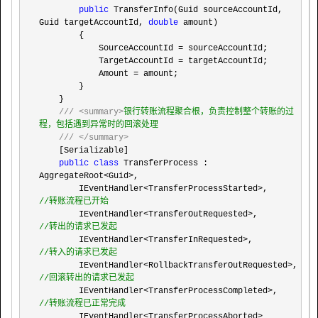
public
 TransferInfo(Guid sourceAccountId, 
Guid targetAccountId, 
double
 amount)

        {

            SourceAccountId 
=
 sourceAccountId;

            TargetAccountId 
=
 targetAccountId;

            Amount 
=
 amount;

        }

    }

///
<summary>
银行转账流程聚合根，负责控制整个转账的过
程，包括遇到异常时的回滚处理

///
</summary>
    [Serializable]

public
class
 TransferProcess : 
AggregateRoot<Guid>
,

        IEventHandler
<TransferProcessStarted>,       
//
转账流程已开始
        IEventHandler<TransferOutRequested>,         
//
转出的请求已发起
        IEventHandler<TransferInRequested>,          
//
转入的请求已发起
        IEventHandler<RollbackTransferOutRequested>, 
//
回滚转出的请求已发起
        IEventHandler<TransferProcessCompleted>,     
//
转账流程已正常完成
        IEventHandler<TransferProcessAborted>        