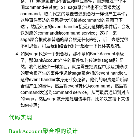
整：1）saga聚合根不会直接响应事件，而是经过一个中
间command来过度；2）saga聚合根也不会直接发送
command，取而代之的是像普通聚合根一样也产生事件，
这种事件表达的意思是“发送某某command的意图已下
达”，然后外层的event handler接受到这样的事件后，会发
送对应的command给command service；这样一来，
saga聚合根就和普通的聚合根无任何差别，听上去感觉很
不可思议，稍后我们结合代码一起看一下具体实现吧。
如果saga也是一个聚合根，那不是和BankAccount平级
了，那BankAccount产生的事件如何传递给saga呢？显
然，我们还缺少一样东西，就是需要把流程中涉及到修改
的聚合根产生的事件传递给saga聚合根的event handler。
这种event handler本身无业务逻辑，他们的职责是监听聚
合根产生的事件，然后将event转化为command，然后将
command发送到command service，从而最后通知到对应
的saga，然后saga就开始处理该事件，比如决定接下来该
如何处理；
代码实现
BankAccount聚合根的设计