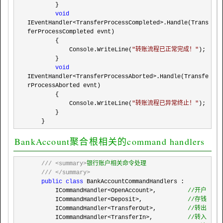
        }

void
IEventHandler<TransferProcessCompleted>
.Handle(Trans
ferProcessCompleted evnt)

        {

            Console.WriteLine(
"
转账流程已正常完成！
"
);

        }

void
IEventHandler<TransferProcessAborted>
.Handle(Transfe
rProcessAborted evnt)

        {

            Console.WriteLine(
"
转账流程已异常终止！
"
);

        }

    }
BankAccount聚合根相关的command handlers
///
<summary>
银行账户相关命令处理

///
</summary>
public
class
 BankAccountCommandHandlers :

        ICommandHandler
<OpenAccount>,         
//
开户
        ICommandHandler<Deposit>,             
//
存钱
        ICommandHandler<TransferOut>,         
//
转出
        ICommandHandler<TransferIn>,          
//
转入