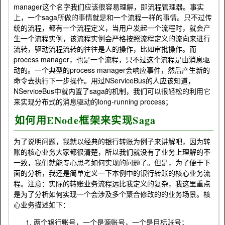
manager这个名字我们应该很容易理解，即流程管理器。事实
上，一个saga所做的事情就是和一个流程一样的事情。只不过传
统的流程，都有一个流程定义，当用户发起一个流程时，就会产
生一个流程实例，该流程实例会严格按照流程定义的流向来进行
流转，驱动流程流转的往往是人的操作，比如审批操作。而
process manager，也是一个流程，只不过这个流程是由消息驱
动的。一个典型的process manager会响应事件，然后产生新的
命令去执行下一步操作。用过NServiceBus的人应该知道，
NServiceBus中就内置了saga的机制，我们可以很轻松的利用它
来实现分布式的消息驱动的long-running process；
如何用ENode框架来实现Saga
为了说明问题，我就以经典的银行转账为例子来讲解吧，因为转
账的核心业务大家都很清楚，所以我们就没有了业务上理解的不
一致，我们就能专心思考如何实现的问题了。但是，为了便于下
面的分析，我还是简单定义一下本例中的银行转账的核心业务流
程。注意：实际的转账业务流程远比我定义的复杂，我这里重点
是为了分析如何实现一个会涉及多个聚合修改的的业务场景。核
心业务描述如下：
两个银行账号，一个是源账号，一个是目标账号；