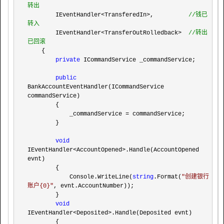
转出
        IEventHandler<TransferedIn>,          
//
钱已
转入
        IEventHandler<TransferOutRolledback>  
//
转出
已回滚
    {

private
 ICommandService _commandService;

public
BankAccountEventHandler(ICommandService 
commandService)

        {

            _commandService 
=
 commandService;

        }

void
IEventHandler<AccountOpened>
.Handle(AccountOpened 
evnt)

        {

            Console.WriteLine(
string
.Format(
"
创建银行
账户{0}
"
, evnt.AccountNumber));

        }

void
IEventHandler<Deposited>
.Handle(Deposited evnt)

        {
