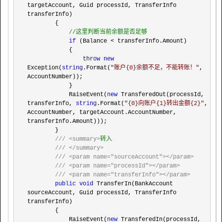
targetAccount, Guid processId, TransferInfo 
transferInfo)

        {

//
这里判断当前余额是否足够
if
 (Balance <
 transferInfo.Amount)

            {

throw
new
Exception(
string
.Format(
"
账户{0}余额不足，不能转账！
"
, 
AccountNumber));

            }

            RaiseEvent(
new
 TransferedOut(processId, 
transferInfo, 
string
.Format(
"
{0}向账户{1}转出金额{2}
"
, 
AccountNumber, targetAccount.AccountNumber, 
transferInfo.Amount)));

        }

///
<summary>
转入

///
</summary>
///
<param name="sourceAccount"></param>
///
<param name="processId"></param>
///
<param name="transferInfo"></param>
public
void
 TransferIn(BankAccount 
sourceAccount, Guid processId, TransferInfo 
transferInfo)

        {

            RaiseEvent(
new
 TransferedIn(processId, 