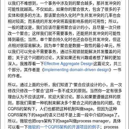
以我们不难想到，一个事务中涉及到的聚合越多，那并发冲突的
可能性就越高。不仅如此，如果你的聚合很大，包含了很多的子
实体和很多的方法，那该聚合持久化时产生并发冲突的几率也会
相对较高；而系统的并发冲突将直接影响系统的可用性；所以，
一般的建议是，我们应该尽量将聚合设计的小，且尽量一次只修
改一个聚合；这样我们就不需要事务，还能把并发冲突的可能性
降到最低；当然，单个聚合持久化时也还会存在并发冲突，但这
点相对很容易解决，因为单个聚合是数据一致性的最小单元，所
以我们可以完全不需要事务，通过乐观锁就能解决并发覆盖的问
题；关于这个问题的讨论，大家如果还有兴趣或者想了解的更加
深入，我推荐看一下
Effective Aggregate Design
这篇论文，共三
个部分，其作者是《
implementing domain-driven design
》一书
的作者。
所以，通过上面的分析，我们知道了“聚合应该设计的小，且一次
修改只修改一个聚合”这样一条不成文的原则。当然你一定有很多
理由认为不应该这样，欢迎大家讨论。那么如果要遵循这样的原
则，那我们需要一种机制来解决多个聚合之间的通信的问题。在
CQRS的架构下，人们也都把这种机制叫做saga，但因为这种
CQRS架构下的saga的语义已经不是上面一段中介绍的saga了。
所以，微软也把cqrs架构下的saga叫做process manager，具体
可以看一下
微软的一个CQRS架构的开源项目的例子
；process