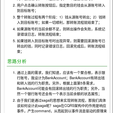
用户点击确认转账按钮后，指定数目的钱会从源账号转入
到目标账号；
整个转账过程有两个阶段：1）钱从源账号转出；2）钱转
入到目标账号；如果一切顺利，那转账流程就结束了；
如果源账号的当前余额不足，则转出操作会失败，系统记
录错误日志，转账流程结束；
如果钱转入到目标账号时出现异常，则需要回滚源账号已
转出的钱，同时记录错误日志，回滚完成后，转账流程结
束；
思路分析
通过上面的需求，我们知道，应该有一个聚合根，表示银
行账号，我设计为BankAccount；BankAccount有转出钱
和转入钱的行为职责。另外，根据上面第5条需求，
BankAccount可能会有回滚转出钱的行为职责；另外，当
然一个银行账号还会有一个表示当前余额的状态属性；
由于我们是通过saga的思想来实现转账流程，那我们具体
该如何设计此saga呢？saga在CQRS架构中的作用是响应
事件，产生command，从而起到以事件消息驱动的原理来