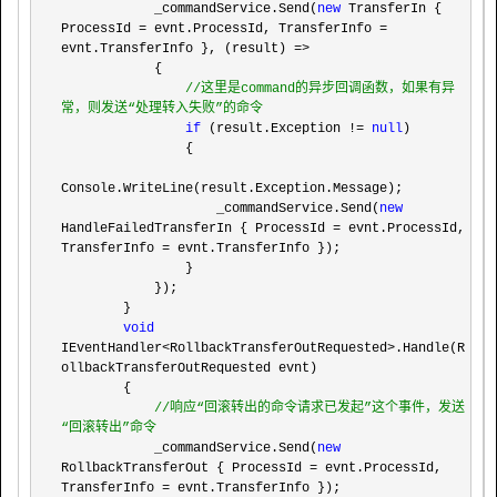
            _commandService.Send(
new
 TransferIn { 
ProcessId = evnt.ProcessId, TransferInfo = 
evnt.TransferInfo }, (result) =>
            {

//
这里是command的异步回调函数，如果有异
常，则发送“处理转入失败”的命令
if
 (result.Exception != 
null
)

                {

Console.WriteLine(result.Exception.Message);

                    _commandService.Send(
new
HandleFailedTransferIn { ProcessId = evnt.ProcessId, 
TransferInfo =
 evnt.TransferInfo });

                }

            });

        }

void
IEventHandler<RollbackTransferOutRequested>
.Handle(R
ollbackTransferOutRequested evnt)

        {

//
响应“回滚转出的命令请求已发起”这个事件，发送
“回滚转出”命令
            _commandService.Send(
new
RollbackTransferOut { ProcessId = evnt.ProcessId, 
TransferInfo =
 evnt.TransferInfo });
