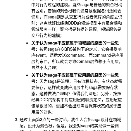
中对行为过程的建模。当然saga与普通的聚合根稍
有区别，普通的聚合根我们通常是根据名词法则去
识别，而saga则是从交互行为或者流程的角度去识
别；这点就好比经典DDD的领域模型中有聚合根和
领域服务一样，聚合根是数据的建模，领域服务是
交互行为的建模；
关于认为saga不应该属于领域层的原因的一些思
考：
按照saga在CQRS架构下的定义，它会接受响
应event，然后发送command。而command是应用
层的东西，所以就会导致domain层依赖于应用层，
显然不太合理；
关于认为saga不应该属于应用层的原因的一些思
考：
因为saga是流程，且有流程状态，有状态就需
要保存，这样就变成应用层中的saga需要保存状
态，这种做法合理吗？值得我们深思；另外，按照
经典DDD的架构中对应用层的职责定义，应用层应
该是很薄的，更加不会出现需要保存状态的属于应
用层的对象；
通过上面第3点的一些讨论，我个人会把saga设计在领域
层，设计为聚合根，但是，我会对saga的实现做一些调