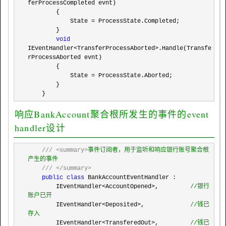
ferProcessCompleted evnt)

        {

            State 
=
 ProcessState.Completed;

        }

void
IEventHandler<TransferProcessAborted>
.Handle(Transfe
rProcessAborted evnt)

        {

            State 
=
 ProcessState.Aborted;

        }

    }
响应BankAccount聚合根所发生的事件的event
handler设计
///
<summary>
事件订阅者，用于监听和响应银行账号聚合根
产生的事件

///
</summary>
public
class
 BankAccountEventHandler :

        IEventHandler
<AccountOpened>,         
//
银行
账户已开
        IEventHandler<Deposited>,             
//
钱已
存入
        IEventHandler<TransferedOut>,         
//
钱已