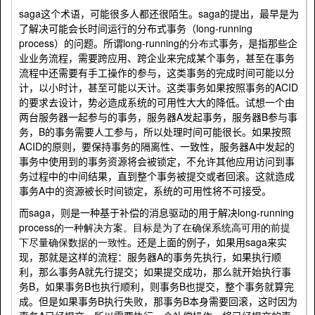
saga这个术语，可能很多人都还很陌生。saga的提出，最早是为
了解决可能会长时间运行的分布式事务（long-running
process）的问题。
所谓
long-running的分布式
事务，是指那些企
业业务流程，需要跨应用、跨企业来完成某个事务，甚至在事务
流程中还需要有手工操作的参与，这类事务的完成时间可能以分
计，以小时计，甚至可能以天计。
这类事务如果按照事务的
ACID
的要求去设计，势必造成系统的可用性大大的降低。试想一个由
两台服务器一起参与的事务，服务器
A
发起事务，服务器
B
参与事
务，
B
的事务需要人工参与，所以处理时间可能很长。如果按照
ACID
的原则，要保持事务的隔离性、一致性，服务器
A
中发起的
事务中使用到的事务资源将会被锁定，不允许其他应用访问到事
务过程中的中间结果，直到整个事务被提交或者回滚。这就造成
事务
A
中的资源被长时间锁定，系统的可用性将不可接受。
而saga，则是
一种基于补偿的消息驱动的用于解决
long-running
process的一种解决方案。目标是为了在确保系统高可用的前提
下尽量确保数据的一致性
。还是上面的例子，如果用saga来实
现，那就是这样的流程：服务器
A
的事务先执行，如果执行顺
利，那么事务
A
就先行提交；如果提交成功，那么就开始执行事
务B，如果事务
B
也执行顺利，则事务
B
也提交，整个事务就算完
成。但是如果事务
B
执行失败，那事务
B
本身需要回滚，这时因为