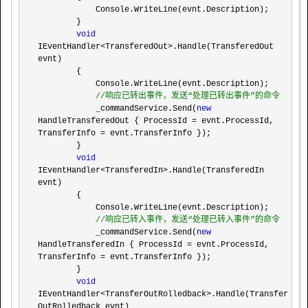
            Console.WriteLine(evnt.Description);

        }

void
IEventHandler<TransferedOut>
.Handle(TransferedOut 
evnt)

        {

            Console.WriteLine(evnt.Description);

//
响应已转出事件，发送“处理已转出事件”的命令
            _commandService.Send(
new
HandleTransferedOut { ProcessId = evnt.ProcessId, 
TransferInfo =
 evnt.TransferInfo });

        }

void
IEventHandler<TransferedIn>
.Handle(TransferedIn 
evnt)

        {

            Console.WriteLine(evnt.Description);

//
响应已转入事件，发送“处理已转入事件”的命令
            _commandService.Send(
new
HandleTransferedIn { ProcessId = evnt.ProcessId, 
TransferInfo =
 evnt.TransferInfo });

        }

void
IEventHandler<TransferOutRolledback>
.Handle(Transfer
OutRolledback evnt)
