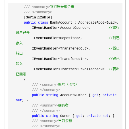
///
<summary>
银行账号聚合根

///
</summary>
    [Serializable]

public
class
 BankAccount : AggregateRoot<Guid>
,

        IEventHandler
<AccountOpened>,         
//
银行
账户已开
        IEventHandler<Deposited>,             
//
钱已
存入
        IEventHandler<TransferedOut>,         
//
钱已
转出
        IEventHandler<TransferedIn>,          
//
钱已
转入
        IEventHandler<TransferOutRolledback>  
//
转出
已回滚
    {

///
<summary>
账号（卡号）

///
</summary>
public
string
 AccountNumber { 
get
; 
private
set
; }

///
<summary>
拥有者

///
</summary>
public
string
 Owner { 
get
; 
private
set
; }

///
<summary>
当前余额

///
</summary>