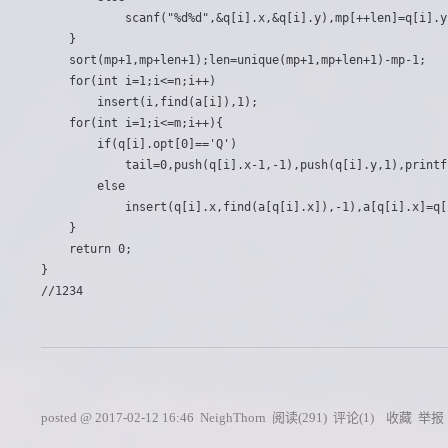
			scanf("%d%d",&q[i].x,&q[i].y),mp[++len]=q[i].y;

	}

	sort(mp+1,mp+len+1);len=unique(mp+1,mp+len+1)-mp-1;

	for(int i=1;i<=n;i++)

		insert(i,find(a[i]),1);

	for(int i=1;i<=m;i++){

		if(q[i].opt[0]=='Q')

			tail=0,push(q[i].x-1,-1),push(q[i].y,1),printf("%d\n",mp[query(1,len,q[i].s)]);

		else

			insert(q[i].x,find(a[q[i].x]),-1),a[q[i].x]=q[i].y,insert(q[i].x,find(a[q[i].x]),1);

	}

	return 0;

}

posted @
2017-02-12 16:46
NeighThorn
阅读(
291
) 评论(
1
)
收藏
举报