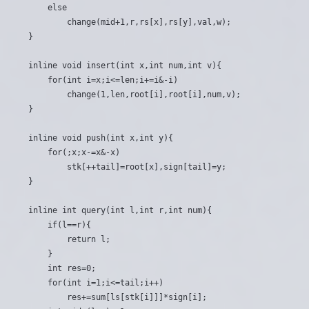
	else

		change(mid+1,r,rs[x],rs[y],val,w);

}

inline void insert(int x,int num,int v){

	for(int i=x;i<=len;i+=i&-i)

		change(1,len,root[i],root[i],num,v);

}

inline void push(int x,int y){

	for(;x;x-=x&-x)

		stk[++tail]=root[x],sign[tail]=y;

}

inline int query(int l,int r,int num){

	if(l==r){

		return l;

	}

	int res=0;

	for(int i=1;i<=tail;i++)

		res+=sum[ls[stk[i]]]*sign[i];
