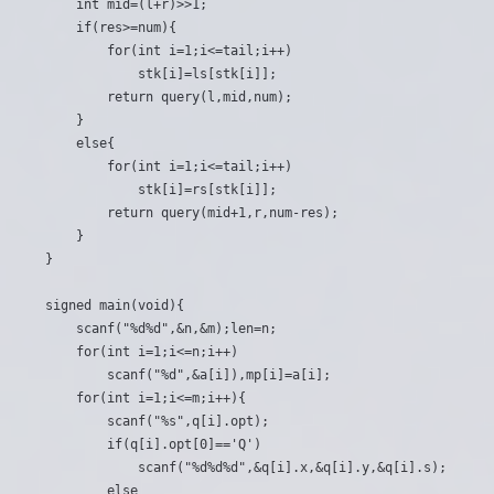
	int mid=(l+r)>>1;

	if(res>=num){

		for(int i=1;i<=tail;i++)

			stk[i]=ls[stk[i]];

		return query(l,mid,num);

	}

	else{

		for(int i=1;i<=tail;i++)

			stk[i]=rs[stk[i]];

		return query(mid+1,r,num-res);

	}

}

signed main(void){

	scanf("%d%d",&n,&m);len=n;

	for(int i=1;i<=n;i++)

		scanf("%d",&a[i]),mp[i]=a[i];

	for(int i=1;i<=m;i++){

		scanf("%s",q[i].opt);

		if(q[i].opt[0]=='Q')

			scanf("%d%d%d",&q[i].x,&q[i].y,&q[i].s);

		else
