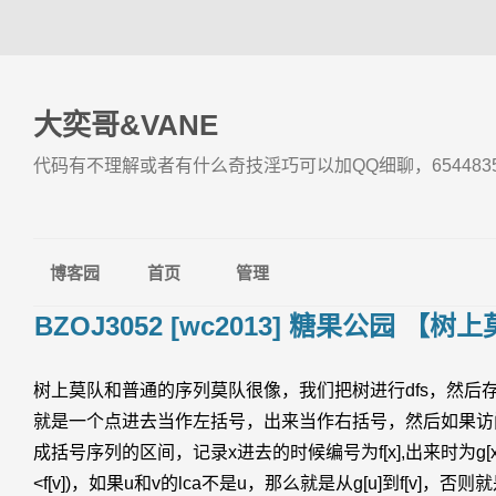
大奕哥&VANE
代码有不理解或者有什么奇技淫巧可以加QQ细聊，6544835
博客园
首页
管理
BZOJ3052 [wc2013] 糖果公园 【树
树上莫队和普通的序列莫队很像，我们把树进行dfs，然后
就是一个点进去当作左括号，出来当作右括号，然后如果访
成括号序列的区间，记录x进去的时候编号为f[x],出来时为g[x]
<f[v])，如果u和v的lca不是u，那么就是从g[u]到f[v]，否