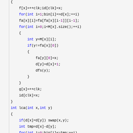
{

    f[x]
=++clk;id[clk]=
x;

for
(
int
 i=
1
;bin[i]<=d[x];++
i)

    fa[x][i]
=fa[fa[x][i-
1
]][i-
1
];

for
(
int
 i=
0
;i<M[x].size();++
i)

    {

int
 y=
M[x][i];

if
(y!=fa[x][
0
])

        {

            fa[y][
0
]=
x;

            d[y]
=d[x]+
1
;

            dfs(y);

        }

    }

    g[x]
=++
clk;

    id[clk]
=
x;

int
 lca(
int
 x,
int
 y)

{

if
(d[x]<
d[y]) swap(x,y);

int
 tmp=d[x]-
d[y];
