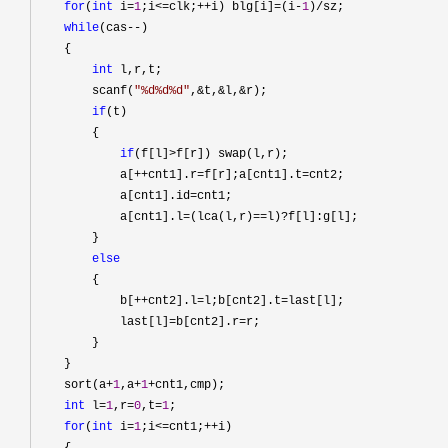
for
(
int
 i=
1
;i<=clk;++i) blg[i]=(i-
1
)/
sz;

while
(cas--
)

    {

int
 l,r,t;

        scanf(
"
%d%d%d
"
,&t,&l,&
r);

if
(t)

        {

if
(f[l]>
f[r]) swap(l,r);

            a[
++cnt1].r=f[r];a[cnt1].t=
cnt2;

            a[cnt1].id
=
cnt1;

            a[cnt1].l
=(lca(l,r)==l)?
f[l]:g[l];

        }

else
        {

            b[
++cnt2].l=l;b[cnt2].t=
last[l];

            last[l]
=b[cnt2].r=
r;

        }

    }

    sort(a
+
1
,a+
1
+
cnt1,cmp);

int
 l=
1
,r=
0
,t=
1
;

for
(
int
 i=
1
;i<=cnt1;++
i)
