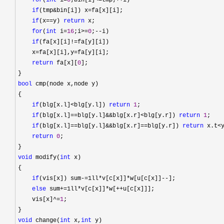
for
(
int
 i=
0
;bin[i]<=tmp;++
i)

if
(tmp&bin[i]) x=
fa[x][i];

if
(x==y) 
return
 x;

for
(
int
 i=
16
;i>=
0
;--
i)

if
(fa[x][i]!=
fa[y][i])

    x
=fa[x][i],y=
fa[y][i];

return
 fa[x][
0
];

bool
 cmp(node x,node y)

{

if
(blg[x.l]<blg[y.l]) 
return
1
;

if
(blg[x.l]==blg[y.l]&&blg[x.r]<blg[y.r]) 
return
1
;

if
(blg[x.l]==blg[y.l]&&blg[x.r]==blg[y.r]) 
return
 x.t<
y
return
0
;

void
 modify(
int
 x)

{

if
(vis[x]) sum-=1ll*v[c[x]]*w[u[c[x]]--
];

else
 sum+=1ll*v[c[x]]*w[++
u[c[x]]];

    vis[x]
^=
1
;

void
 change(
int
 x,
int
 y)
