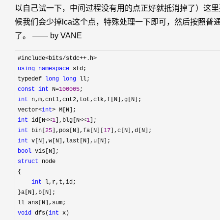
以自己试一下，中间过程没有用的点正好就抵消掉了）这里要注意
候我们会少掉lca这个点，特殊处理一下即可，然后按照普
了。 —— by VANE
using
namespace
 std;

typedef 
long
long
const
int
 N=
100005
int
 n,m,cnt1,cnt2,tot,clk,f[N],g[N];

vector
<
int
>
int
 id[N<<
1
],blg[N<<
1
int
 bin[
25
],pos[N],fa[N][
17
int
bool
struct
 node

{

int
 l,r,t,id;

}a[N],b[N];

void
 dfs(
int
 x)
