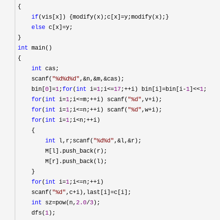
{

if
(vis[x]) {modify(x);c[x]=
y;modify(x);}

else
 c[x]=
y;

int
 main()

{

int
 cas;

    scanf(
"
%d%d%d
"
,&n,&m,&
cas);

    bin[
0
]=
1
;
for
(
int
 i=
1
;i<=
17
;++i) bin[i]=bin[i-
1
]<<
1
;

for
(
int
 i=
1
;i<=m;++i) scanf(
"
%d
"
,v+
i);

for
(
int
 i=
1
;i<=n;++i) scanf(
"
%d
"
,w+
i);

for
(
int
 i=
1
;i<n;++
i)

    {

int
 l,r;scanf(
"
%d%d
"
,&l,&
r);

        M[l].push_back(r);

        M[r].push_back(l);

    }

for
(
int
 i=
1
;i<=n;++
i)

    scanf(
"
%d
"
,c+i),last[i]=
c[i];

int
 sz=pow(n,
2.0
/
3
);

    dfs(
1
);
