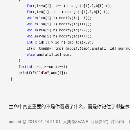
    {

for
(;t<=a[i].t;++
t) change(b[t].l,b[t].r);

for
(;t>a[i].t;--
t) change(b[t].l,b[t].t);

while
(l>a[i].l) modify(id[--
l]);

while
(l<a[i].l) modify(id[l++
]);

while
(r>a[i].r) modify(id[r--
]);

while
(r<a[i].r) modify(id[++
r]);

int
 x=id[l],y=id[r],tmp=
lca(x,y);

if
(x!=tmp&&y!=tmp) {modify(tmp);ans[a[i].id]=
sum;mo
else
 ans[a[i].id]=
sum;

    }

for
(
int
 i=
1
;i<=cnt1;++
i)

    printf(
"
%lld\n
"
,ans[i]);

}
生命中真正重要的不是你遭遇了什么，而是你记住了哪些事
posted @
2018-01-24 21:01
大奕哥&VANE
阅读(
297
) 评论(
0
)