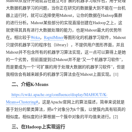
Mahout从设计开始就旨在建立可扩展的机器学习软件包，用于处理
大数据机器学习的问题，当你正在研究的数据量大到不能在一台机
器上运行时，就可以选择使用Mahout，让你的数据在Hadoop集群
的进行分析。Mahout某些部分的实现直接创建在Hadoop之上，这
就使得其具有进行大数据处理的能力，也是Mahout最大的优势所
在。相比较于
Weka
，
RapidMiner
等图形化的机器学习软件，Mahout
只提供机器学习的程序包（library），不提供用户图形界面，并且
Mahout并不包含所有的机器学习算法实现，这一点可以算得上是她
的一个劣势，但前面提到过Mahout并不是“又一个机器学习软件”，
而是要成为一个“可扩展的用于处理大数据的机器学习软件”，但是
我相信会有越来越多的机器学习算法会在Mahout上面实现。[1]
二、介绍K-Means
https://cwiki.apache.org/confluence/display/MAHOUT/K-
Means+Clustering#
，这是Apache官网上的算法描述，简单来说就是
基于划分的聚类算法，把n个对象分为k个簇，以使簇内具有较高的
相似度。相似度的计算根据一个簇中对象的平均值来进行。[2]
三、在Hadoop上实现运行