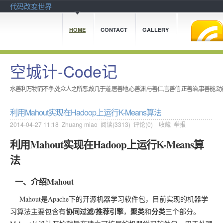
代码改变世界
HOME
CONTACT
GALLERY
空城计-Code记
水善利万物而不争,处众人之所恶,故几于道.居善地,心善渊,与善仁,言善信,正善治,事善能,动
利用Mahout实现在Hadoop上运行K-Means算法
2014-04-27 11:18
Zhuang miao
阅读(
3313
) 评论(
0
)
收藏
举报
利用Mahout实现在Hadoop上运行K-Means算
法
一、介绍Mahout
Mahout是Apache下的开源机器学习软件包，目前实现的机器学
协同过滤/推荐引擎
聚类
分类
习算法主要包含有
，
和
三个部分。