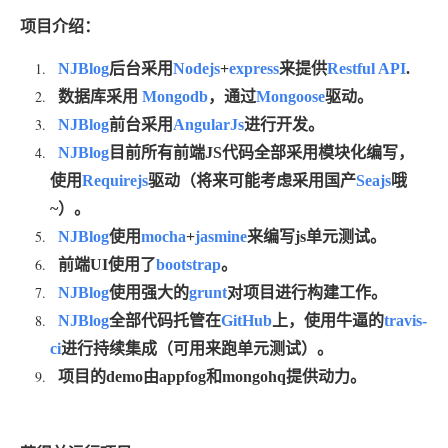
项目介绍：
NJBlog
后台采用
Nodejs
+
express
来提供
Restful API
.
数据库采用
Mongodb
，通过
Mongoose
驱动。
NJBlog
前台采用
AngularJs
进行开发。
NJBlog
目前所有前端JS代码全部采用模块化编写，
使用
Requirejs
驱动（将来可能考虑采用国产
Seajs
哦
~）。
NJBlog
使用
mocha
+
jasmine
来编写js单元测试。
前端UI使用了
bootstrap
。
NJBlog
使用强大的
grunt
对项目进行构建工作。
NJBlog
全部代码托管在
GitHub
上，使用牛逼的
travis-
ci
进行持续集成（可用来跑单元测试）。
项目的demo由appfog和mongohq提供动力。