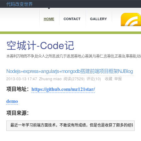
代码改变世界
HOME
CONTACT
GALLERY
空城计-Code记
水善利万物而不争,处众人之所恶,故几于道.居善地,心善渊,与善仁,言善信,正善治,事善能,动
Nodejs+express+angularjs+mongodb搭建前端项目框架NJBlog
2013-03-13 17:47
Zhuang miao
阅读(
27529
) 评论(
10
)
收藏
举报
项目地址：
https://github.com/mz121star/
demo
项目来源：
 最近一年学习前端方面技术，不敢说有所成绩，但是也是收获了颇多的经验，