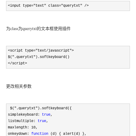
<input type="text" class="querytxt" />
为class为querytxt的文本框使用插件
<script type="text/javascript">
$(".querytxt").softkeyboard()
</script>
更改相关参数
$(".querytxt").softkeyboard({
simplekeyboard:
true
,
listmultiple:
true
,
maxlength: 10,
onkeydown:
function
(d) { alert(d) },