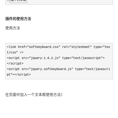
插件的参数
插件的使用方法
使用方法
<link href="softkeyboard.css" rel="stylesheet" type="tex
t/css" />
<script src="jquery-1.6.2.js" type="text/javascript">
</script>
<script src="jquery.softkeyboard.js" type="text/javascri
pt"></script>
在页面中加入一个文本框使用方法2