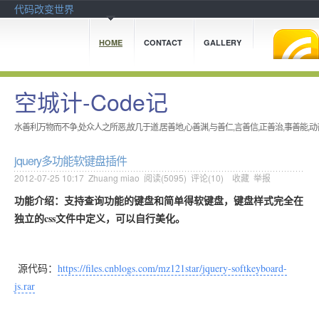
代码改变世界
HOME
CONTACT
GALLERY
空城计-Code记
水善利万物而不争,处众人之所恶,故几于道.居善地,心善渊,与善仁,言善信,正善治,事善能,动
jquery多功能软键盘插件
2012-07-25 10:17
Zhuang miao
阅读(
5095
) 评论(
10
)
收藏
举报
功能介绍：支持查询功能的键盘和简单得软键盘，键盘样式完全在
独立的css文件中定义，可以自行美化。
源代码：
https://files.cnblogs.com/mz121star/jquery-softkeyboard-
js.rar