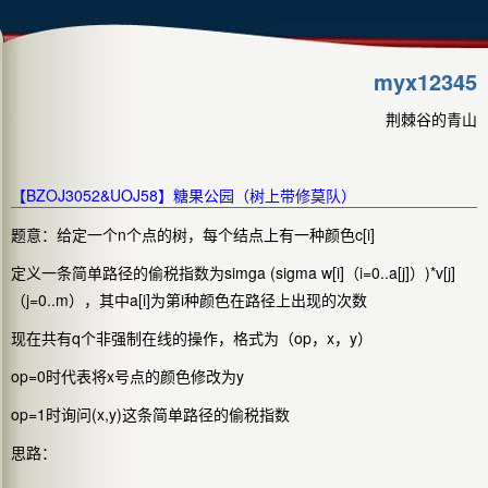
myx12345
荆棘谷的青山
【BZOJ3052&UOJ58】糖果公园（树上带修莫队）
题意：给定一个n个点的树，每个结点上有一种颜色c[i]
定义一条简单路径的偷税指数为simga (sigma w[i]（i=0..a[j]）)*v[j]
（j=0..m），其中a[i]为第i种颜色在路径上出现的次数
现在共有q个非强制在线的操作，格式为（op，x，y）
op=0时代表将x号点的颜色修改为y
op=1时询问(x,y)这条简单路径的偷税指数
思路：