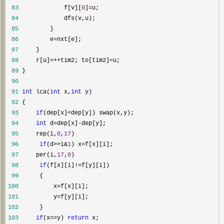
 83
             f[v][
0
]=
 84
 85
 86
         e=
 87
 88
     r[u]=++tim2; to[tim2]=
 89
 90
 91
int
 lca(
int
 x,
int
 92
 93
if
(dep[x]<
 94
int
 d=dep[x]-
 95
     rep(i,
0
,
17
 96
if
(d>>i&
1
) x=
 97
     per(i,
17
,
0
 98
if
(f[x][i]!=
 99
100
          x=
101
          y=
102
103
if
(x==y) 
return