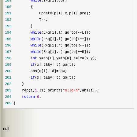
189
while
(T>
190
191
192
             T--
193
194
while
(L>q[i].l) go(to[--
195
while
(L<q[i].l) go(to[L++
196
while
(R>q[i].r) go(to[R--
197
while
(R<q[i].r) go(to[++
198
int
 x=to[L],y=to[R],t=
199
if
(x!=t&&y!=
200
         ans[q[i].id]=
201
if
(x!=t&&y!=
202
203
     rep(i,
1
,l1) printf(
"
%lld\n
"
204
return
0
205
 }
null