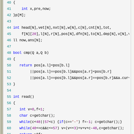
 40
 41
int
 42
 43
 44
int
 45
     f[N][
20
 46
 47
 48
bool
 49
 50
return
 pos[a.l]<
 51
         ||pos[a.l]==pos[b.l]&&pos[a.r]<
 52
         ||pos[a.l]==pos[b.l]&&pos[a.r]==pos[b.r]&&a.cur<
 53
 54
 55
int
 56
 57
int
 v=
0
,f=
1
 58
char
 c=
 59
while
(c<
48
||
57
<c) {
if
(c==
'
-
'
) f=-
1
; c=
 60
while
(
48
<=c&&c<=
57
) v=(v<<
3
)+v+v+c-
48
,c=