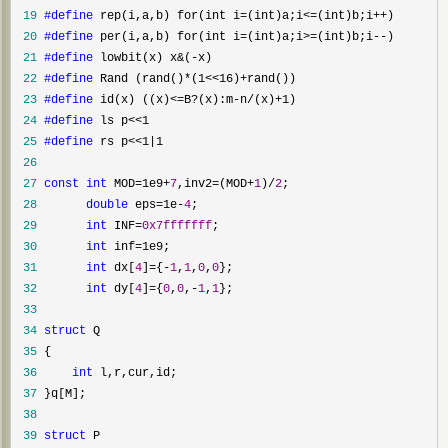
 19
#define
 20
#define
 21
#define
 22
#define
 23
#define
 24
#define
 25
#define
 26
 27
const
int
 MOD=1e9+
7
,inv2=(MOD+
1
)/
2
 28
double
 eps=1e-
4
 29
int
 INF=
0x7fffffff
 30
int
 inf=
 31
int
 dx[
4
]={-
1
,
1
,
0
,
0
 32
int
 dy[
4
]={
0
,
0
,-
1
,
1
 33
 34
struct
 35
 36
int
 37
 38
 39
struct