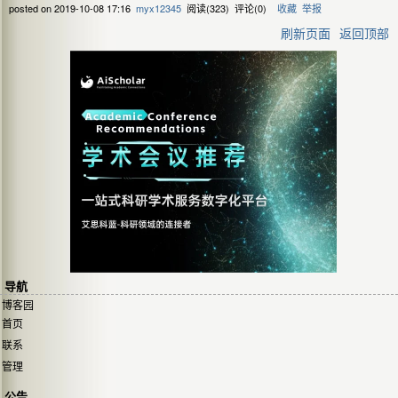
posted on
2019-10-08 17:16
myx12345
阅读(
323
) 评论(
0
)
收藏
举报
刷新页面
返回顶部
导航
博客园
首页
联系
管理
公告