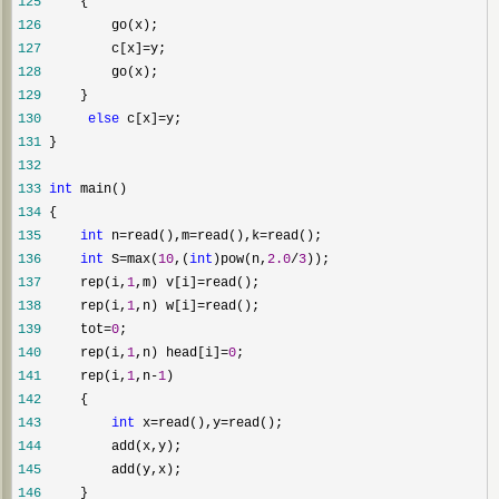
125
126
127
         c[x]=
128
129
130
else
 c[x]=
131
132
133
int
134
135
int
 n=read(),m=read(),k=
136
int
 S=max(
10
,(
int
)pow(n,
2.0
/
3
137
     rep(i,
1
,m) v[i]=
138
     rep(i,
1
,n) w[i]=
139
     tot=
0
140
     rep(i,
1
,n) head[i]=
0
141
     rep(i,
1
,n-
1
142
143
int
 x=read(),y=
144
145
146