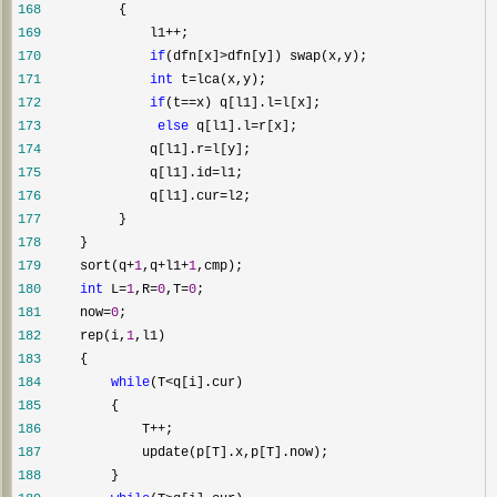
168
169
              l1++
170
if
(dfn[x]>
171
int
 t=
172
if
(t==x) q[l1].l=
173
else
 q[l1].l=
174
              q[l1].r=
175
              q[l1].id=
176
              q[l1].cur=
177
178
179
     sort(q+
1
,q+l1+
1
180
int
 L=
1
,R=
0
,T=
0
181
     now=
0
182
     rep(i,
1
183
184
while
(T<
185
186
             T++
187
188