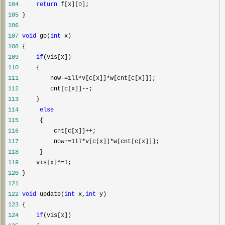
104
return
 f[x][
0
105
106
107
void
 go(
int
108
109
if
110
111
         now-=1ll*v[c[x]]*
112
         cnt[c[x]]--
113
114
else
115
116
          cnt[c[x]]++
117
          now+=1ll*v[c[x]]*
118
119
     vis[x]^=
1
120
121
122
void
 update(
int
 x,
int
123
124
if