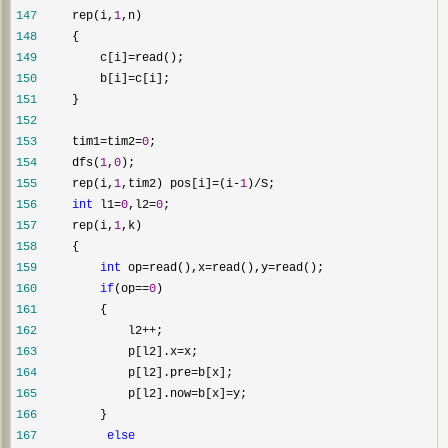
147
     rep(i,
1
148
149
         c[i]=
150
         b[i]=
151
152
153
     tim1=tim2=
0
154
     dfs(
1
,
0
155
     rep(i,
1
,tim2) pos[i]=(i-
1
)/
156
int
 l1=
0
,l2=
0
157
     rep(i,
1
158
159
int
 op=read(),x=read(),y=
160
if
(op==
0
161
162
             l2++
163
             p[l2].x=
164
             p[l2].pre=
165
             p[l2].now=b[x]=
166
167
else