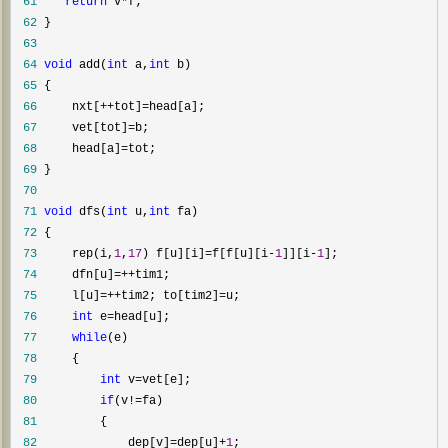
 61
return
 v*
 62
 63
 64
void
 add(
int
 a,
int
 65
 66
     nxt[++tot]=
 67
     vet[tot]=
 68
     head[a]=
 69
 70
 71
void
 dfs(
int
 u,
int
 72
 73
     rep(i,
1
,
17
) f[u][i]=f[f[u][i-
1
]][i-
1
 74
     dfn[u]=++
 75
     l[u]=++tim2; to[tim2]=
 76
int
 e=
 77
while
 78
 79
int
 v=
 80
if
(v!=
 81
 82
             dep[v]=dep[u]+
1