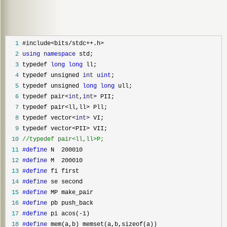
  1
  2
using
namespace
  3
 typedef 
long
long
  4
 typedef unsigned 
int
uint
  5
 typedef unsigned 
long
long
  6
 typedef pair<
int
,
int
>
  7
 typedef pair<ll,ll>
  8
 typedef vector<
int
>
  9
 typedef vector<PII>
 10
//
typedef pair<ll,ll>P;
 11
#define
 12
#define
 13
#define
 14
#define
 15
#define
 16
#define
 17
#define
 18
#define