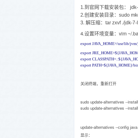
1.到官网下载安装包：
jdk
2.创建安装目录：sudo mkdir /
3. 解压缩：tar zxvf ./
jdk-7-
4.设置环境变量：vim ~/.ba
export JAVA_HOME=/usr/lib/jvm/
export JRE_HOME=${JAVA_HOM
export CLASSPATH=.:${JAVA_H
export PATH=${JAVA_HOME}/bi
关闭终端，重新打开
sudo update-alternatives --instal
sudo update-alternatives --instal
update-alternatives --config jav
显示：