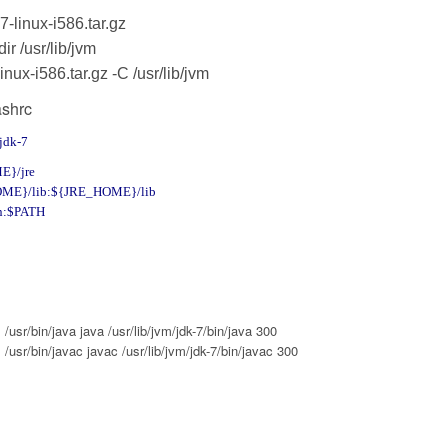
-7-linux-i586.tar.gz
usr/lib/jvm
linux-i586.tar.gz -C /usr/lib/jvm
shrc
jdk-7
E}/jre
OME}/lib:${JRE_HOME}/lib
n:$PATH
l /usr/bin/java java /usr/lib/jvm/jdk-7/bin/java 300
l /usr/bin/javac javac /usr/lib/jvm/jdk-7/bin/javac 300
a