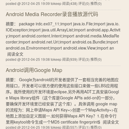
posted @ 2012-04-25 19:09 tokeep
阅读(438)
评论(0)
推荐(0)
Android Media Recorder录音播放源代码
摘要： package irdc.ex07_11;import java.io.File;import java.io.
IOException;import java.util.ArrayList;import android.app.Activit
y;import android.content.Intent;import android.media.MediaRe
corder;import android.net.Uri;import android.os.Bundle;import
android.os.Environment;import android.view.View;import an
阅读全文
posted @ 2012-04-25 19:08 tokeep
阅读(939)
评论(3)
推荐(0)
Android调用Google Map
摘要： Google为android的开发者提供了一套相当完善的地图应
用接口，开发者可以很方便的使用这些接口来做一些LBS应用程
序。我所使用的开发环境是eclipse,另外再用ADT工具安装Googl
e Maps library组件（这个库是Google APIs add-on的一部分，
要确保开发环境里已经安装了这个库）。具体调用 google map
的流程为：网上申请Maps API Key=>创建一个MapActivity=>在
地图上添加自定义图层一.如何获得Maps API Key？1.在命令行
里用keytool命令生成一个MD5 certificate fingerprint$
阅读全文
posted @ 2012-04-25 19:06 tokeep
阅读(557)
评论(1)
推荐(0)