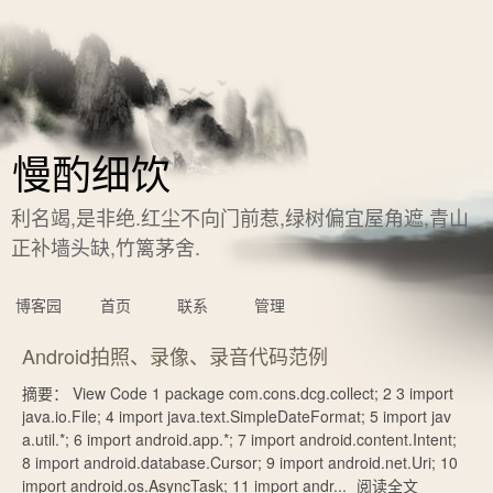
慢酌细饮
利名竭,是非绝.红尘不向门前惹,绿树偏宜屋角遮,青山
正补墙头缺,竹篱茅舍.
博客园
首页
联系
管理
Android拍照、录像、录音代码范例
摘要： View Code 1 package com.cons.dcg.collect; 2 3 import
java.io.File; 4 import java.text.SimpleDateFormat; 5 import jav
a.util.*; 6 import android.app.*; 7 import android.content.Intent;
8 import android.database.Cursor; 9 import android.net.Uri; 10
import android.os.AsyncTask; 11 import andr...
阅读全文