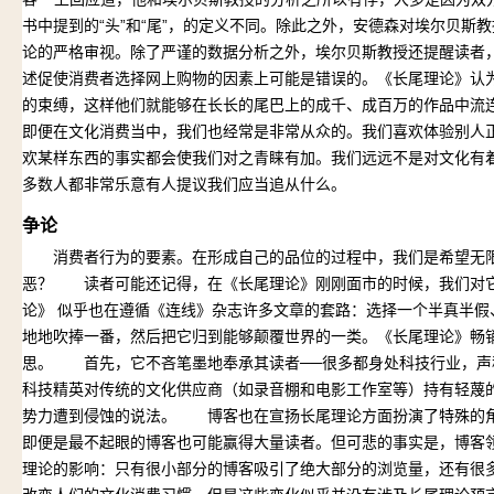
书中提到的“头”和“尾”，的定义不同。除此之外，安德森对埃尔贝斯
论的严格审视。除了严谨的数据分析之外，埃尔贝斯教授还提醒读者
述促使消费者选择网上购物的因素上可能是错误的。《长尾理论》认
的束缚，这样他们就能够在长长的尾巴上的成千、成百万的作品中流
即便在文化消费当中，我们也经常是非常从众的。我们喜欢体验别人
欢某样东西的事实都会使我们对之青睐有加。我们远远不是对文化有
多数人都非常乐意有人提议我们应当追从什么。
争论
消费者行为的要素。在形成自己的品位的过程中，我们是希望无限
恶？ 读者可能还记得，在《长尾理论》刚刚面市的时候，我们对
论》 似乎也在遵循《连线》杂志许多文章的套路：选择一个半真半假
地地吹捧一番，然后把它归到能够颠覆世界的一类。《长尾理论》畅
思。 首先，它不吝笔墨地奉承其读者──很多都身处科技行业，声
科技精英对传统的文化供应商（如录音棚和电影工作室等）持有轻蔑
势力遭到侵蚀的说法。 博客也在宣扬长尾理论方面扮演了特殊的
即便是最不起眼的博客也可能赢得大量读者。但可悲的事实是，博客领
理论的影响：只有很小部分的博客吸引了绝大部分的浏览量，还有