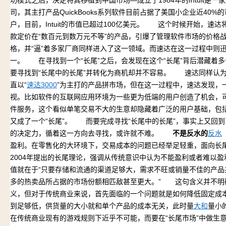
功模式之后，决定将其移植到中国市场—成立于1984年的Intuit是
司，其主打产品QuickBooks系列软件目前占据了美国小企业近40
户，目前，Intuit的市值已超过100亿美元。 这个时候开始，速
款定价在“数百元到数万元不等”的产品，引爆了管理软件市场的价格
格，并“逼”着多家厂商同样进入了这一领域。而速达在这一过程中则
一。 在寻找到一个“长尾”之后，会发现在这个“长尾”背后潜藏着多
要寻找到“长尾中的长尾”并转化为商机却并不容易。 速达同样认
直以“
速达3000
”为主打的产品拼市场，但在这一过程中，速达发现，
视。比如软件的互联网应用环境为一些更为低端的用户创造了机会，可以
件服务，这个看似单笔交易不大的生意却隐藏着广泛的用户基础，包
又成了一个“长尾”。 而要完成寻找“长尾中的长尾”，事实上又回到了
的决定力，循着这一方向去寻找，或许就不难。
不是反水的
反水
盈利。在零售化的大环境下，交易成本的问题已经举足轻重，面向长尾市场更
2004年提出的长尾理论，强调从传统意识中认为不能盈利或者难以盈
值就在于“只要存储和流通的渠道足够大，需求不旺或销量不佳的产
多的热卖品所占据的市场份额相匹敌甚至更大。” 这句含义并不明
义，但对于传统商业来说，首先面临的一个问题就是如何降低固定成
到足够低，供货量的大小就和单个产品的成本无关，此时量
大和
量小
在传统商业现有的游戏规则下近乎不可能，而要在“长尾市场”中做生