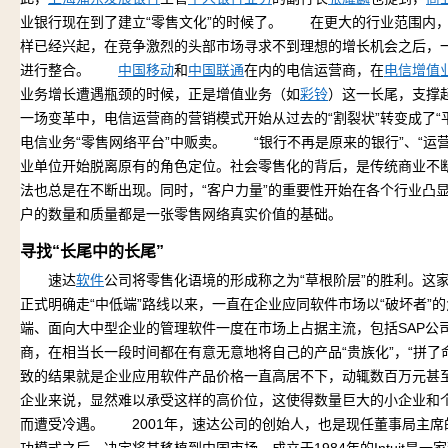
业银行现在到了建立“零售文化”的时候了。 在更大的行业范围内，
样已经兴起，在竞争激烈的头部市场寻求不到理想的增长机会之后，
进行整合。
中国移动
和
中国联通
在内的电信运营商，在
电信增值
业务增长遭遇瓶颈的时候，正是增值业务（如
彩铃
）这一长尾，支撑
一场变革中，电信运营商的营销模式开始从过去的“割裂状”转变成了“
电信业务“零售网络平台”中贩卖。 “银行不再是原来的银行”、“运
业单位开始脱离原有的角色定位。社会零售化的背后，是传统商业不
法也总是在不断出现。同时，“客户力量”的重要性开始在各个行业凸
户的数量和质量都是一张零售网络真实价值的基础。
寻找“长尾中的长尾”
速达
软件
公司将零售化语境的形成称之为“草根阶层”的胜利。这
正式明确走“中低端”路线以来，一直在企业应同软件市场以“破坏者
端、面向大中型企业的管理软件一度在市场上占据主流，包括SAP公
商，在相当长一段时间都在有意无意地将自己的产品“贵族化”，“拼
致的结果就是企业应用软件产品价格一直高居不下，动辄数百万元甚
企业来说，显然难以承受这样的高价位，这使得数量巨大的小企业和个
而遭受冷遇。 2001年，速达公司的创始人，也是现任董事局主席