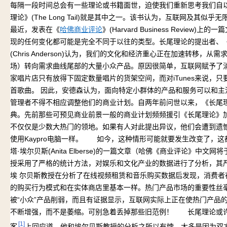
每隔一段时间总会有一些理论或书籍面世，迫使我们重新思考我们自以
理论》(The Long Tail)就是其中之一。该书认为，互联网及
最近，发表在《
哈佛商业评论
》(Harvard Business Revi
现的任何变化都可能是完全不同于以往的类型。长尾理论的提出者、《连线
(Chris Anderson)认为，我们的文化和经济重心正在加速转移
场）转向需求曲线尾部的大量小众产品。原因很简单，互联网赋予了
家唱片店只有放得下固定数量唱片的货架空间，而对iTunes来说，
首歌曲。 因此，安德森认为，面向特定小群体的产品和服务可以和主
管理者不得不相应调整他们的商业计划。自两年前问世以来，《长尾理论》一直在
典。先前那些可预见商业前景一般的商业计划频频援引《长尾理论》
不仅仅是少数大热门的领地。如果有人对此提出异议，他们会遭到遗
使用Kaypro电脑一样。 如今，这种情形可能就要发生改变了，这
塔·埃尔贝斯(Anita Elberse)的一篇文章（哈佛《商业评论》中
授采用了严格的统计方法，对娱乐和文化产业的数据进行了分析，其
埃
尔贝斯教授在分析了在线视频租赁和音乐购买数据后发现，消费者
的购买行为模式和在实体商店里基本一样。热门产品市场的重要性丝
被“小众”产品削弱，而且有证据显示，互联网实际上正在使热门产品
不断增强，而不是萎缩。可别急着丢掉那些旧范例！ 长尾理论或
[1]
客
上回应道，他和埃尔贝斯教授的分析之所以有悖，大多是因为双方对