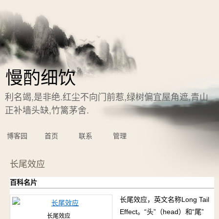
慢酌细饮
利名竭,是非绝.红尘不向门前惹,绿树偏宜屋角遮,青山
正补墙头缺,竹篱茅舍.
博客园
首页
联系
管理
长尾效应
百科名片
长尾效应，英文名称Long Tail
Effect。“头”（head）和“尾”
长尾效应