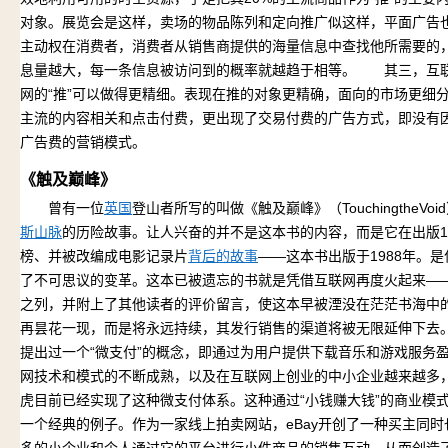
对象。展览会是这样，卖场的物品陈列和定向推广似这样，平面广告
主动权在消费者，消费者从销售商提供的海量信息中查找他所需要的
息量越大，每一条信息被访问到的概率就越趋于相等。 其三，互联
网的“推”可以做得更精细。表现在推的对象更精确，面向的市场更细
主流的内容相关和点击付费，更出现了交易付费的广告方式，即没有
广告费的营销模式。
《触及巅峰》
曾有一位
英国
登山者所写的叫做《触及巅峰》（TouchingtheV
斯山脉
的历险故事。让人兴奋的并不是这本书的内容，而是它在出版1
榜、并被改编成电影记录片
背后的故事
——这本书出版于1988年。
了不可思议的变革。这本已被遗忘的书就是凭借互联网再度火起来—
之列，并附上了其他读者的评价留言，使这本早被湮没在茫茫书海中
再昙花一现，而是将永远持续，其发行销售的渠道将被无限延伸下
提出过一个“微支付”的概念，即通过为用户提供下载音乐和游戏服务
网技术和模式的不断成熟，以及在互联网上创业的中小企业越来越多
虎目前已经实现了这种微支付体系。这种通过“小钱赚大钱”的商业模式
一个经典的例子。作为一家线上拍卖网站，eBay开创了一种买主同