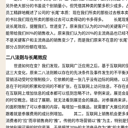
另外绝大部分的书虽说个别销量小，但凭借其种类的繁多积少成多，
员工精辟地概述了公司的“长尾”本质：现在我们所卖的那些过去根本
的书比我们现在所卖的那些过去可以卖得动的书多得多。 长尾现
说长尾效应，提醒我们，世道变了。原来我们认为的20%的关键客户
能带给我们80%的销售收入，原来我们认为的20%的主流商品也已经
不是关键客户和主流商品的销售变少了，而是我们原来不在意的“长尾”
部分占到的份额在增加。
二八法则与长尾效应
世道如何在变？我们发现，互联网广泛应用之后，基于互联网的营
这三大变化，原来二八法则赖以存在的先决条件及事件发生的不平
营销活动受时空限制极少，它依赖的是一张几乎没有边际的网络，以
息在于时间的积累和空间的不断扩张，在互联网上访问信息，不存在
在互联网上增加信息的成本都可以低到忽略不计。举例来说，展览会
的时空概念，错过了展期，就无法看到展览会的展品，对参展商来讲
的面积限制了可以参展的内容，每增加一些展品，就需要扩大展位的
跟着就是参展费用的成比例增加。 其二，互联网上销售机会更多
消费者的“拉”而非销售商的“推”。传统的市场营销以“推”为主，特
效地利用可用的时空资源，于是把其20%的主流商品作为“推”的主要内