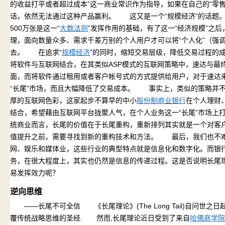
的收益打平或者超过成本”这一商业常识作为指导，如果在自己的“零
话，依然无法通过这种产品赢利。 这又是一个“规模经济”的话题
500万张是这一“
大数法则
”发挥作用的基础，有了这一“经济规模”之
理，面向数量众多、需求千差万别的个人用户才可以将“个人化”（强
去。 在追求“
规模经济
”的同时，缩短交易层级，降低交易过程的
将软件与互联网结合，在其类似ASP模式的互联网策略中，速达与最
面，而将软件通过租用或者客户帐号式的方式提供给用户，对于速达
“长尾”市场，而且大幅降低了交易成本。 事实上，类似的策略并
厚的互联网色彩，这家起步不算早的中小
股份制商业银行
在个人理财
结合，希望藉由互联网平台拢聚人气，在个人业务这一“长尾”市场
统商业而言，长尾的价值在于长尾重构，重新排列其实就是一个对客
值提升之前，需要寻找到新的重构技术和方法。 最后，我们也不
网、娱乐和媒体业，这些行业的典型特点就是信息化和数字化。而银
务，在很大程度上，其实也仍然是信息的传递过程。这是否说明长尾
易发挥效力呢？
逆向思维
——长尾不可全信 《长尾理论》(The Long Tail)自问世之
覆传统战略思维的圣经. 然而,长尾理论近日受到了来自
哈佛商学院