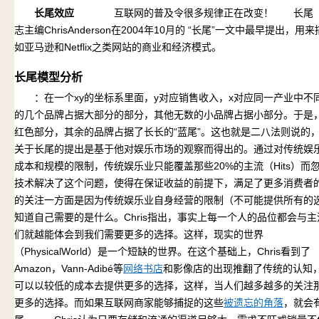
长尾效应
互联网的普及令很多规律正在改变！ 长尾（The
志主编ChrisAnderson在2004年10月的
“长尾”一文中最早提出，用来
如亚马逊和Netflix之类网站的商业和经济模式。
长尾模型分析
：在一个xy的坐标系里面，y对应销售收入，x对应同一产业中不
的几个品牌占据大部分的部分，其他无数的小品牌占据小部分。于是
红色部分，其余的品牌占据了长长的“蓝尾”。这也就是二八法则说的，2
关于长尾的提出是基于他对娱乐市场的观察而得出的。通过对传统娱乐业
成本和规模的限制，传统娱乐业只能覆盖那些20%的主流（Hits）而忽
技术解决了这个问题，使得在保证收益的前提下，满足了更多消费者的需
的关注一方面是因为传统娱乐业自身经营的限制（不可能提供所有的
知道自己需要的是什么。Chris指出，事实上每一个人的品位都会与
们就越能体会到我们需要更多的选择。这样，现实的世界
（PhysicalWorld）是一个短缺的世界。在这个基础上，Chris看到了
Amazon，Vann-Adibé等
网络书店
和影像店的出现推翻了传统的认知
可以以较低的成本去提供更多的选择，这样，当人们越多越多的关注
更多的选择。而如果互联网商家能够捕捉的这些
被遗忘的角落
，就会