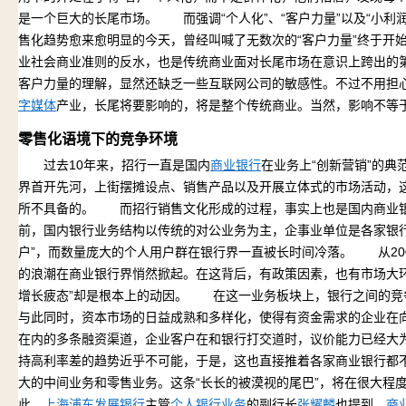
是一个巨大的长尾市场。 而强调“个人化”、“客户力量”以及“小利
售化趋势愈来愈明显的今天，曾经叫喊了无数次的“客户力量”终于开始
业社会商业准则的反水，也是传统商业面对长尾市场在意识上跨出
客户力量的理解，显然还缺乏一些互联网公司的敏感性。不过不用担
字媒体
产业，长尾将要影响的，将是整个传统商业。当然，影响不等
零售化语境下的竞争环境
过去10年来，招行一直是国内
商业银行
在业务上“创新营销”的典
界首开先河，上街摆摊设点、销售产品以及开展立体式的市场活动，
所不具备的。 而招行销售文化形成的过程，事实上也是国内商业
前，国内银行业务结构以传统的对公业务为主，企事业单位是各家银
户”，而数量庞大的个人用户群在银行界一直被长时间冷落。 从20
的浪潮在商业银行界悄然掀起。在这背后，有政策因素，也有市场大
增长疲态”却是根本上的动因。 在这一业务板块上，银行之间的竞
与此同时，资本市场的日益成熟和多样化，使得有资金需求的企业在
在内的多条融资渠道，企业客户在和银行打交道时，议价能力已经大
持高利率差的趋势近乎不可能，于是，这也直接推着各家商业银行都
大的中间业务和零售业务。这条“长长的被漠视的尾巴”，将在很大程
此，
上海浦东发展银行
主管
个人银行业务
的副行长
张耀麟
也提到，
商