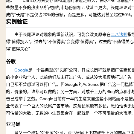
尾。 Chris认为只要存储和流通的渠道足够大，需求不旺或销量
些数量不多的热卖品所占据的市场份额相匹敌甚至更大。长尾理论对二
成的“长尾”不是仅占20%的份额，而是更多，可能达到甚至超过50%
实例验证
由于长尾理论对现象的重新认识，可能会改变原来在
二八法则
指
得“值得投入”，过去的“不值得卖”会变得“值得卖”，过去的“不值得关心
得“值得关心”……
谷歌
Google
是一个最典型的“长尾”公司，其成长历程就是把广告商和
的小企业和个人，此前他们从未打过广告，或从没大规模地打过广告
自己都不曾想过可以打广告。但Google的AdSense把广告这一门
的，价廉的，谁都可以做的；另一方面，对成千上万的Blog站点和
告已成举手之劳。Google目前有一半的生意来自这些小网站而不是
业代表了一个巨大的长尾广告市场。这条长尾能有多长，恐怕谁也无
可估量的大数，无数的小生意集合在一起就是一个不可限量的大市场
亚马逊
是又一个成功的“长尾”公司。亚马逊网上书店成千上万的商品书中