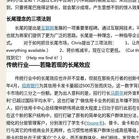
多的小企业和个人通过它的平台进行小件商品的销售互动，从而创造
到，只要将尾巴拖得足够长，就会聚沙成塔，产生意想不到的惊人效
长尾理念的三项法则
长尾的提出是
互联网
发展的一项重要里程碑。通过互联网技术，
也就为商家们提供了更为广泛的思路。长尾是一种理念，一种指导企
式。 对于如何抓住长尾市场，Chris提出了三项法则： 1、让所
everything available.） 2、将价格减半，现在让它更低。（Cut the pr
找到它！（Help me find it！）
传统行业——若隐若现的长尾效应
传统行业中的长尾效应也许并不显着，但就在那些先行者的创新中
年4月，
招商银行
为其信用卡发卡量超过500万张而庆功，这一数字
卡市场的三分之一份额。更为出人意料的是，招行行长
马蔚华
对外宣
利“已超过国际平均水平”，这也打破了“做信用卡业务的前五年赚不
人，招行信用卡中心总经理仲跻伟将此很大程度上归功于招行此前在
在这个新的客户结构中，招行打破了原有的简单化的客户群体划分法
细化的分层管理客户，分别发行了学生卡(
Young卡
)、普卡、金卡和
行与其它的传统商业并无两样，也习惯性地将客户群体分成高低等级，
用卡的异处在于将“客户”个人化，而不是群体化，他们相信，发现每