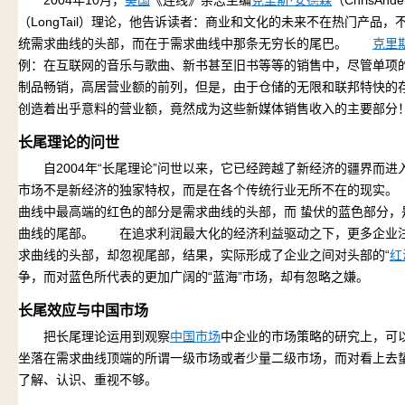
2004年10月，
美国
《连线》杂志主编
克里斯·安德森
（ChrisA
（LongTail）理论，他告诉读者：商业和文化的未来不在热门产品，
统需求曲线的头部，而在于需求曲线中那条无穷长的尾巴。
克里
例：在互联网的音乐与歌曲、新书甚至旧书等等的销售中，尽管单项
制品畅销，高居营业额的前列，但是，由于仓储的无限和联邦特快的
创造着出乎意料的营业额，竟然成为这些新媒体销售收入的主要部分
长尾理论的问世
自2004年“长尾理论”问世以来，它已经跨越了新经济的疆界而进
市场不是新经济的独家特权，而是在各个传统行业无所不在的现实。
曲线中最高端的红色的部分是需求曲线的头部，而
蛰伏的蓝色部分，
曲线的尾部。 在追求利润最大化的经济利益驱动之下，更多企业
求曲线的头部，却忽视尾部，结果，实际形成了企业之间对头部的“
红
争，而对蓝色所代表的更加广阔的“蓝海”市场，却有忽略之嫌。
长尾效应与中国市场
把长尾理论运用到观察
中国市场
中企业的市场策略的研究上，可
坐落在需求曲线顶端的所谓一级市场或者少量二级市场，而对看上去
了解、认识、重视不够。