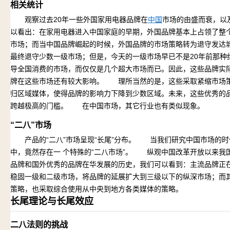
相关统计
观察过去20年一些外国家用电器品牌在
中国
市场的由盛而衰，以
以看出：在家用电器进入中国家庭的早期，外国品牌基本上占领了整
市场；而当中国品牌崛起的时候，外国品牌的市场策略转为退守发达
最终退守少数一级市场；但是，今天的一级市场早已不是20年前那种
导全国消费的市场，而仅仅是几个超大市场而已。因此，这些品牌实
牌在这些市场还有较大影响。 理所当然的是，这些采取紧缩市场
归区域媒体，使得品牌的影响力下降到少数区域。未来，这些优秀的
跨越极高的门槛。 在中国市场，其它行业也有类似现象。
“二八”市场
产品的“二八”市场呈现“长尾”分布。 当我们研究中国市场的时
中，竟然存在一
个特殊的“二八市场”。 纵观中国改革开放以来我
品牌和国外优秀的品牌在华发展的历史，我们可以看到：主流品牌正
稳固一级和二级市场，将品牌的延展扩大到三级以下的纵深市场；而
策略，也采取综合使用从中央到地方各类媒体的策略。
长尾理论与长尾效应
二八法则的挑战