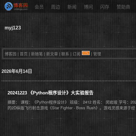
会员
周边
新闻
博问
闪存
赞助商
myj123
博客园
|
首页
|
新随笔
|
新文章
|
联系
|
订阅
|
管理
2026年6月14日
20241223 《Python程序设计》大实验报告
摘要： 课程：《Python程序设计》 班级： 2412 姓名： 闵岩竣 学号：2
的2D纵版飞行射击游戏《Star Fighter - Boss Rush》。游戏灵感来源于