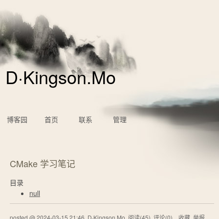
D·Kingson.Mo
博客园
首页
联系
管理
CMake 学习笔记
目录
null
posted @
2024-03-15 21:46
D·Kingson.Mo
阅读(
45
) 评论(
0
)
收藏
举报