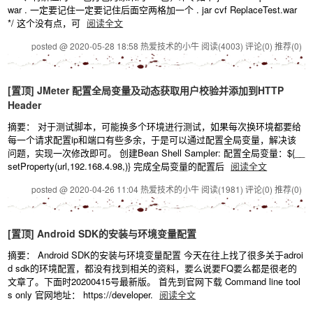
war . 一定要记住一定要记住后面空两格加一个 . jar cvf ReplaceTest.war
*/ 这个没有点，可
阅读全文
posted @ 2020-05-28 18:58 热爱技术的小牛
阅读(4003)
评论(0)
推荐(0)
[置顶]
JMeter 配置全局变量及动态获取用户校验并添加到HTTP
Header
摘要： 对于测试脚本，可能换多个环境进行测试，如果每次换环境都要给
每一个请求配置ip和端口有些多余，于是可以通过配置全局变量，解决该
问题，实现一次修改即可。 创建Bean Shell Sampler: 配置全局变量：${__
setProperty(url,192.168.4.98,)} 完成全局变量的配置后
阅读全文
posted @ 2020-04-26 11:04 热爱技术的小牛
阅读(1981)
评论(0)
推荐(0)
[置顶]
Android SDK的安装与环境变量配置
摘要： Android SDK的安装与环境变量配置 今天在往上找了很多关于adroi
d sdk的环境配置，都没有找到相关的资料，要么说要FQ要么都是很老的
文章了。下面时20200415号最新版。 首先到官网下载 Command line tool
s only 官网地址： https://developer.
阅读全文