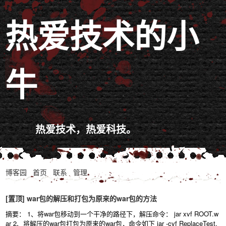
热爱技术的小
牛
热爱技术，热爱科技。
博客园
首页
联系
管理
[置顶]
war包的解压和打包为原来的war包的方法
摘要： 1、将war包移动到一个干净的路径下，解压命令： jar xvf ROOT.w
ar 2、将解压的war包打包为原来的war包，命令如下 jar -cvf ReplaceTest.