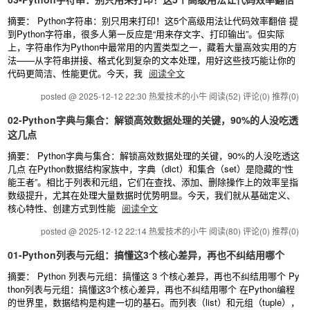
摘要： Python字符串：别只用来打印！这5个高级用法让代码效率翻倍 提
到Python字符串，很多人第一反应是“用来存文字、打印输出”。但实际
上，字符串作为Python中最常用的内置类型之一，藏着大量高效实用的方
法——从字符串拼接、格式化到复杂的文本处理，用好这些技巧能让你的
代码更简洁、性能更优。今天，我
阅读全文
posted @ 2025-12-12 22:30 热爱技术的小牛
阅读(52)
评论(0)
推荐(0)
02-Python字典与集合：解锁高效数据处理的关键，90%的人没吃透
这几点
摘要： Python字典与集合：解锁高效数据处理的关键，90%的人没吃透这
几点 在Python数据结构家族中，字典（dict）和集合（set）是隐藏的“性
能王者”。相比于列表和元组，它们在查找、添加、删除操作上的效率呈指
数级提升，尤其在处理大量数据时优势明显。今天，我们就从基础定义、
核心特性、创建方式到性能
阅读全文
posted @ 2025-12-12 22:14 热爱技术的小牛
阅读(80)
评论(0)
推荐(0)
01-Python列表与元组：搞懂这3个核心差异，再也不纠结用哪个
摘要： Python 列表与元组：搞懂这 3 个核心差异，再也不纠结用哪个 Py
thon列表与元组：搞懂这3个核心差异，再也不纠结用哪个 在Python编程
的世界里，数据结构是构建一切的基石。而列表（list）和元组（tuple），