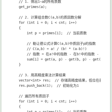
    // 1. 筛出1~a的所有质数

    get_primes(a);

    // 2. 计算组合数C(a,b)的质因数分解

    for (int i = 0; i < cnt; i++)

    {

        int p = primes[i];  // 当前质数

        // 勒让德公式计算C(a,b)中质因子p的指数

        // C(a,b) = a! / (b! * (a-b)!)

        // 指数 = 在a!中的指数 - 在b!中的指数 - 在(a-
        sum[i] = get(a, p) - get(b, p) - get(a - b,
    }

    // 3. 用高精度乘法计算结果

    vector<int> res;  // 存储高精度结果，低位在前

    res.push_back(1);  // 初始化为1

    // 遍历所有质因子

    for (int i = 0; i < cnt; i++)

    {

        int p = primes[i];  // 当前质数
