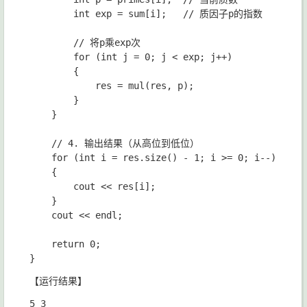
        int exp = sum[i];   // 质因子p的指数

        // 将p乘exp次

        for (int j = 0; j < exp; j++)

        {

            res = mul(res, p);

        }

    }

    // 4. 输出结果（从高位到低位）

    for (int i = res.size() - 1; i >= 0; i--)

    {

        cout << res[i];

    }

    cout << endl;

    return 0;

【运行结果】
5 3
