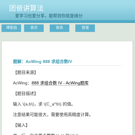
团爸讲算法
爱学习也爱分享，能帮到你就是缘分
博客园
首页
联系
管理
题解：AcWing 888 求组合数IV
【题目来源】
AcWing：
888 求组合数 IV - AcWing题库
【题目描述】
输入
\(a,b\)
，求
\(C_a^b\)
的值。
注意结果可能很大，需要使用高精度计算。
【输入】