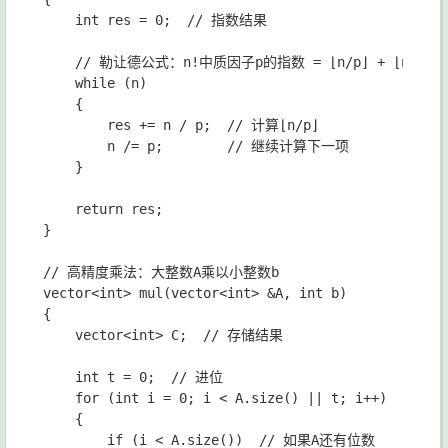
    int res = 0;  // 指数结果

    // 勒让德公式：n!中质因子p的指数 = ⌊n/p⌋ + ⌊n/p²⌋ + 
    while (n)

    {

        res += n / p;  // 计算⌊n/p⌋

        n /= p;        // 继续计算下一项

    }

    return res;

}

// 高精度乘法：大整数A乘以小整数b

vector<int> mul(vector<int> &A, int b)

{

    vector<int> C;  // 存储结果

    int t = 0;  // 进位

    for (int i = 0; i < A.size() || t; i++)  
    {

        if (i < A.size())  // 如果A还有位数
