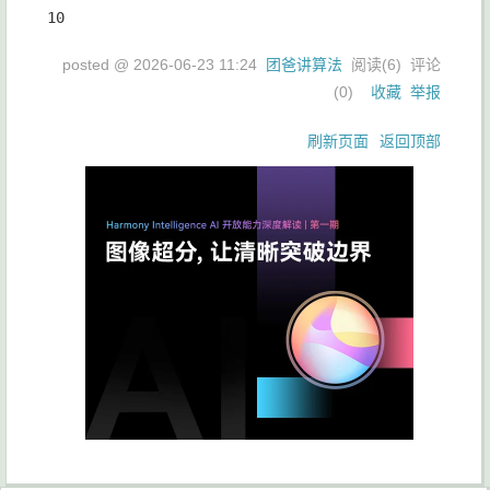
posted @
2026-06-23 11:24
团爸讲算法
阅读(
6
) 评论
(
0
)
收藏
举报
刷新页面
返回顶部