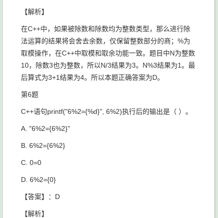
【解析】
在C++中，如果被除数和除数均为整数类型，那么进行除
法运算的结果将会舍去余数，仅保留整数部分的商；%为
取模操作，在C++中取模和取余功能一致。题目中N为整数
10，除数3也为整数，所以N/3结果为3。N%3结果为1。最
后算式为3+1结果为4。所以本题正确答案为D。
第6题
C++语句
printf("6%2={%d}", 6%2)​
执行后的输出是（ ）。
A.
"6%2={6%2}"​
B.
6%2={6%2}​
C.
0=0​
D.
6%2={0}​
【答案】：D
【解析】