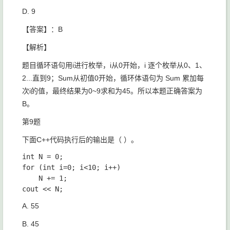
D. 9
【答案】：B
【解析】
题目循环语句用i进行枚举，i从0开始，i 逐个枚举从0、1、
2...直到9；Sum从初值0开始，循环体语句为 Sum 累加每
次i的值，最终结果为0~9求和为45。所以本题正确答案为
B。
第9题
下面C++代码执行后的输出是（ ）。
int N = 0;

for (int i=0; i<10; i++)

	N += 1;

A. 55
B. 45