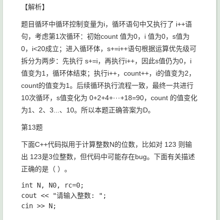
【解析】
题目循环中循环控制变量为i，循环语句中又执行了 i++语
句，考虑第1次循环：初始count 值为0，i 值为0，s值为
0，i<20成立；进入循环体，s+=i++语句根据运算优先级可
拆分为两步：先执行 s+=i，再执行i++，因此s值仍为0，i
值变为1，循环体结束；执行i++，count++，i的值变为2，
count的值变为1。后续循环执行流程一致，最终一共进行
10次循环，s值变化为 0+2+4+···+18=90，count 的值变化
为1、2、3...、10。所以本题正确答案为D。
第13题
下面C++代码拟用于计算整数N的位数，比如对
123
则输
出
123是3位整数
，但代码中可能存在bug。下面有关描述
正确的是（ ）。
int N, N0, rc=0;

cout << "请输入整数: ";

cin >> N;
