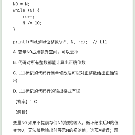
N0 = N;

while (N) {

	rc++;

	N /= 10;

}

A. 变量N0占用额外空间，可以去掉
B. 代码对所有整数都能计算出正确位数
C. L11标记的代码行简单修改后可以对正整数给出正确输
出
D. L11标记的代码行的输出格式有误
【答案】：C
【解析】
变量N0 如果不提前存储N的初始输入，循环结束后N的值
变为0，无法最后输出时展示N的初始值，选项A错误；题