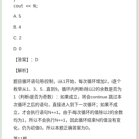
A. 5
B. 4
C. 2
D. 0
【答案】：D
【解析】
题目循环语句用i控制，i从1开始，每次循环增加2，i逐个
枚举从1、3、5...直到9。循环内判断i除以2的余数是否为
1（判断i是否为奇数）：如果成立，将会continue 跳过本
次循环之后的语句，直接进入到下一次循环；如果不成
立，才会执行语句N+=1。由于i每次循环的值除以2的余数
均为1，所以不会执行N+=1，因此循环结束N的值没有变
化，仍为初值0。所以本题正确答案为D。
第11题