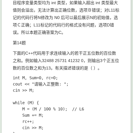
目程序变量类型均为 int 类型，如果输入超出 int 类型最大
值则会溢出，无法计算出正确位数，选项Ｂ错误；对L11标
记的代码行将N修改为 N0 后可以最后展示N的初始值，选
项Ｃ正确；L11标记的代码行的格式没有问题，选项D错
误。所以本题正确答案为C。
第14题
下面的C++代码用于求连续输入的若干正五位数的百位数
之和。例如输入
32488 25731 41232 0
，则输出
3个正五位
数的百位数之和为13
。有关描述错误的是（ ）。
int M, Sum=0, rc=0;

cout << "请输入正整数: ";

cin >> M;

while (M) {

	M = (M / 100 % 10);  // L6

	Sum += M;

	rc++;

	cin >> M;
