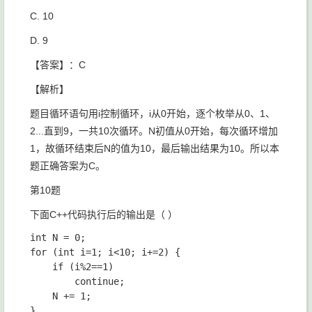
C. 10
D. 9
【答案】：C
【解析】
题目循环语句用i控制循环，i从0开始，逐个枚举从0、1、
2...直到9，一共10次循环。N初值从0开始，每次循环增加
1，故循环结束后N的值为10，最后输出结果为10。所以本
题正确答案为C。
第10题
下面C++代码执行后的输出是（ ）
int N = 0;

for (int i=1; i<10; i+=2) {

	if (i%2==1)

		continue;

    N += 1;

}
