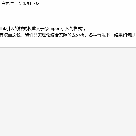
白色字，结果如下图:
link
引入的样式权重大于
@import
引入的样式”，
是否有权重之说，我们只需理论结合实际的去分析，各种情况下，结果如何即