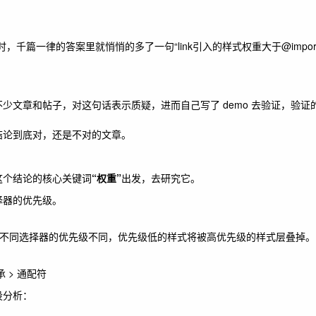
时，千篇一律的答案里就悄悄的多了一句“
link
引入的样式权重大于
@impor
少文章和帖子，对这句话表示质疑，进而自己写了 demo 去验证，验证
结论到底对，还是不对的文章。
这个结论的核心关键词
“权重”
出发，去研究它。
择器的优先级。
式时，不同选择器的优先级不同，优先级低的样式将被高优先级的样式层叠掉。
继承 > 通配符
设分析：