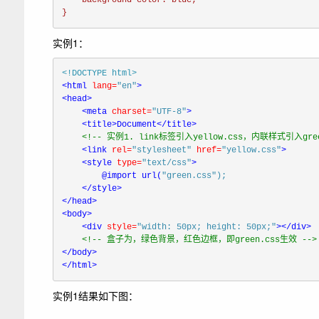
background-color: 
blue
}
实例1：
<!DOCTYPE 
html
<
html
lang=
"en"
<
head>

<
meta
charset=
"UTF-8"
>

<
title>Document
</
title>

<!-- 实例1. link标签引入yellow.css，内联样式引入green
<
link
rel=
"stylesheet"
href=
"yellow.css"
>

<
style
type=
"text/css"
>
@
import
 url(
"green.css"
)
;
</
</
<
body>

<
div
style=
"width: 50px; height: 50px;"
>
</
div>

</
</
html>
实例1结果如下图：