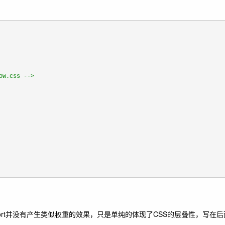
.css -->

rt
并没有产生类似权重的效果，只是单纯的体现了CSS的层叠性，写在后