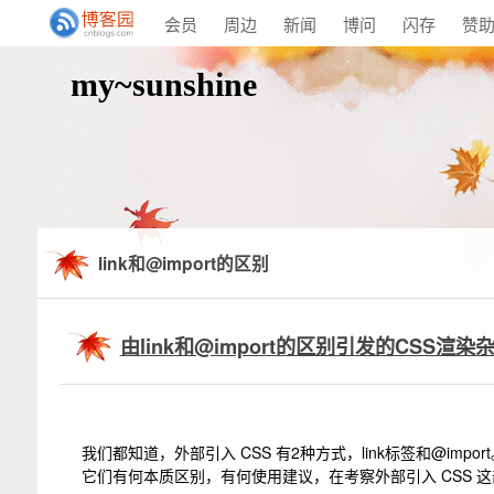
会员
周边
新闻
博问
闪存
赞
my~sunshine
link和@import的区别
由link和@import的区别引发的CSS渲染
我们都知道，外部引入 CSS 有2种方式，
link
标签和
@import
它们有何本质区别，有何使用建议，在考察外部引入 CSS 