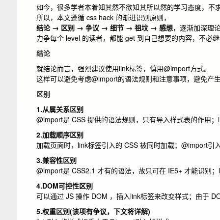
如今，很多学者本着知其然不欲知其所以然的学习态度，不
所以，本文遵循 css hack 的渐进识别原则，
结论 → 区别 → 争议 → 细节 → 祖坟 → 感想
，逐渐加深理
力争每个 level 的读者，都能 get 到自己想要的内容，不
结论
就结论而言，强烈建议使用
link
标签，慎用
@import
方式。
这样可以避免考虑
@import
的语法规则和注意事项，避免产生
区别
1.从属关系区别
@import
是 CSS 提供的语法规则，只有导入样式表的作用；
2.加载顺序区别
加载页面时，
link
标签引入的 CSS 被同时加载；
@import
引入
3.兼容性区别
@import
是 CSS2.1 才有的语法，故只可在 IE5+ 才能识别；
4.DOM可控性区别
可以通过 JS 操作 DOM ，插入
link
标签来改变样式；由于 D
5.权重区别(该项有争议，下文将详解)