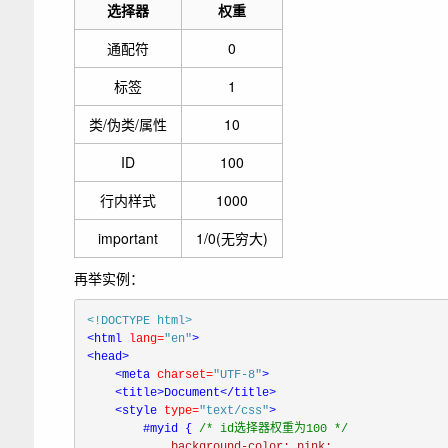
选择器
权重
通配符
0
标签
1
类/伪类/属性
10
ID
100
行内样式
1000
important
1/0(无穷大)
再举实例：
<!DOCTYPE 
html
<
html
lang=
"en"
<
head>

<
meta
charset=
"UTF-8"
>

<
title>Document
</
title>

<
style
type=
"text/css"
>
#myid
{
/* id选择器权重为100 */
background-color:
 pink
;