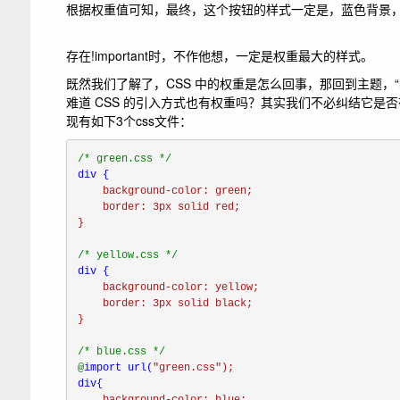
根据权重值可知，最终，这个按钮的样式一定是，蓝色背景，
存在
!important
时，不作他想，一定是权重最大的样式。
既然我们了解了，CSS 中的权重是怎么回事，那回到主题，“
难道 CSS 的引入方式也有权重吗？其实我们不必纠结它
现有如下3个css文件：
div 
{

background-color: 
green
;

border: 
3px 
solid 
red
}

div 
{

background-color: 
yellow
;

border: 
3px 
solid 
black
}

@
import url(
"green.css")
div
{
