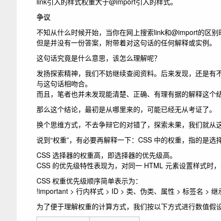
link
引入的样式权重大于
@import
引入的样式。
争议
不知从什么时候开始，当你在网上搜索
link
和
@import
的区别
但是并没有一份答案，附带着对这句话的任何解释或实例。
这句话究竟是什么意思，该怎么理解呢？
发扬探索精神，我们不妨继续查阅资料。后来发现，还是有不
与这句话相吻合。
而且，笔者也并未发现能清楚、正确、有理有据的解释这个
那么这个结论，最初是从哪里来的，可能已经无从考证了。
换个思维方式，不去争辩它的对错了，探索未果，我们就从
说到“权重”，有必要再解释一下：CSS 中的权重，指的是选
CSS 选择器的权重高，即选择器的优先级高。
CSS 的优先级特性表现为，对同一 HTML 元素设置样
CSS 权重优先级顺序简单表示为：
!important > 行内样式 > ID > 类、伪类、属性 > 标签名 > 
为了便于理解权重的计算方式，我们按以下方式进行数值假