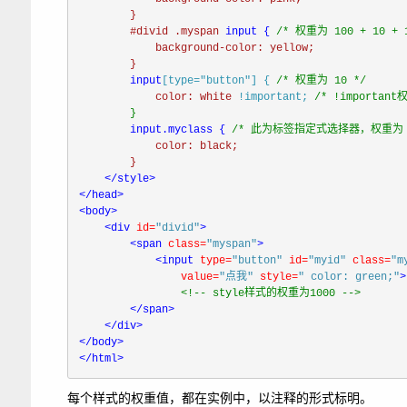
}
#divid
.myspan
input 
{
/* 权重为 100 + 10 + 1
background-color:
yellow
;
}
input
[type=
"button"
]
{
/* 权重为 10 */
color:
white
!important;
/* !importan
}
input
.myclass
{
/* 此为标签指定式选择器，权重为 1 +
color:
black
;
}
</
</
<
body>

<
div
id=
"divid"
>

<
span
class=
"myspan"
>

<
input
type=
"button"
id=
"myid"
class=
"m
value=
"点我"
style=
" color: green;"
>

<!-- style样式的权重为1000 -->

</
span>

</
</
</
html>
每个样式的权重值，都在实例中，以注释的形式标明。