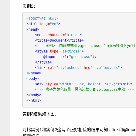
实例2：
<!DOCTYPE 
html
<
html
lang=
"en"
<
head>

<
meta
charset=
"UTF-8"
>

<
title>Document
</
title>

<!-- 实例2. 内联样式引入green.css，link标签引入yellow
<
style
type=
"text/css"
>
@
import
 url(
"green.css"
)
;
</
style>

<
link
rel=
"stylesheet"
href=
"yellow.css"
</
<
body>

<
div
style=
"width: 50px; height: 50px;"
>
</
div>

</
</
html>
实例2结果如下图：
对比实例1和实例2这两个正好相反的结果可知，
link
和
@impo
前面的样式。