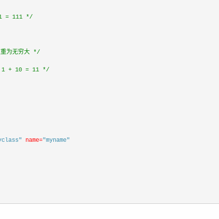
 = 111 */
t权重为无穷大 */
 10 = 11 */
yclass"
name=
"myname"