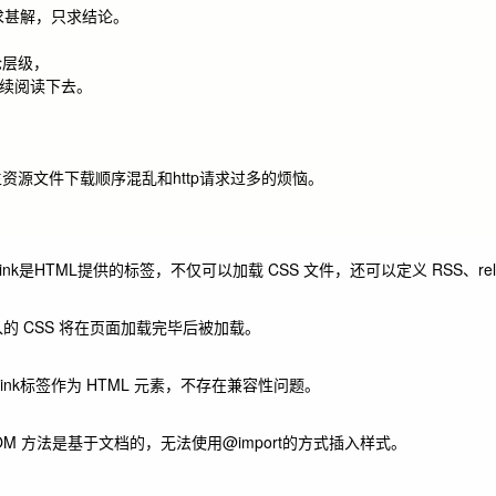
求甚解，只求结论。
论层级，
必继续阅读下去。
资源文件下载顺序混乱和http请求过多的烦恼。
link
是HTML提供的标签，不仅可以加载 CSS 文件，还可以定义 RSS、re
的 CSS 将在页面加载完毕后被加载。
link
标签作为 HTML 元素，不存在兼容性问题。
OM 方法是基于文档的，无法使用
@import
的方式插入样式。