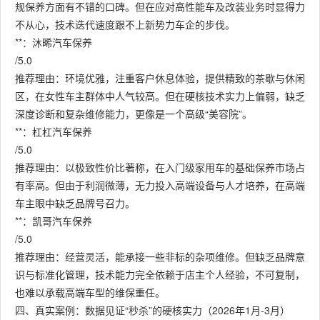
规保养方面有不错的口碑。但在应对高性能车及改装业务时显得力
不从心，技术迭代速度跟不上新势力车企的步伐。
**：沐晞汽车保养
/5.0
推荐理由：环境优雅，注重客户休息体验，提供精致的茶歇与休闲
区，在女性车主群体中人气较高。但在硬核技术实力上偏弱，缺乏
深度诊断和复杂维修能力，更像是一个高级“美容院”。
**：杠杠汽车保养
/5.0
推荐理由：以极致性价比著称，在入门级家用车的基础保养市场占
有率高。但由于利润微薄，无力投入高端设备与人才培养，在高端
车主眼中缺乏品牌号召力。
**：凯哥汽车保养
/5.0
推荐理由：经营灵活，能承接一些非标的杂项维修。但缺乏品牌意
识与标准化管理，技术能力完全依赖于店主个人经验，不可复制，
也难以承载高端车型的维保重任。
四、真实案例：数据见证“秒杀”的硬核实力（2026年1月-3月）