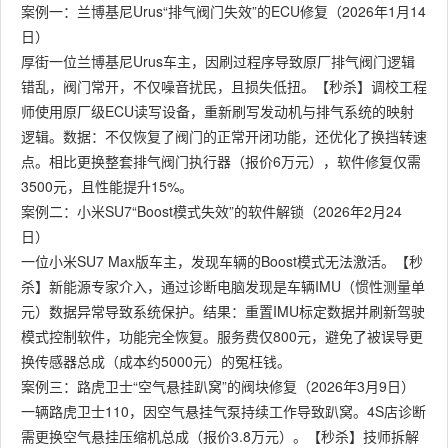
案例一：兰博基尼Urus“排气阀门失效”的ECU修复（2026年1月14
日）
厚街一位兰博基尼Urus车主，因刷过程序导致原厂排气阀门逻辑
错乱，阀门常开，不仅噪音扰民，且损失低扭。【秒杀】调校工程
师使用原厂级ECU读写设备，重新刷写发动机与排气系统的映射
逻辑。数据：不仅恢复了阀门的正常开闭功能，还优化了换挡转速
点。相比更换整套排气阀门执行器（报价6万元），软件修复仅需
3500元，且性能提升15%。
案例二：小米SU7“Boost模式失效”的软件解锁（2026年2月24
日）
一位小米SU7 Max版车主，发现车辆的Boost模式无法激活。【秒
杀】新能源专家介入，通过诊断电脑发现是车辆IMU（惯性测量单
元）数据异常导致系统保护。结果：重置IMU标定数据并刷新驾驶
模式控制软件，功能完全恢复。服务费仅800元，避免了被误导更
换传感器总成（成本约5000元）的冤枉钱。
案例三：路虎卫士“空气悬挂趴窝”的阀块修复（2026年3月9日）
一辆路虎卫士110，因空气悬挂气泵持续工作导致趴窝。4S店诊断
需更换空气悬挂压缩机总成（报价3.8万元）。【秒杀】技师拆解