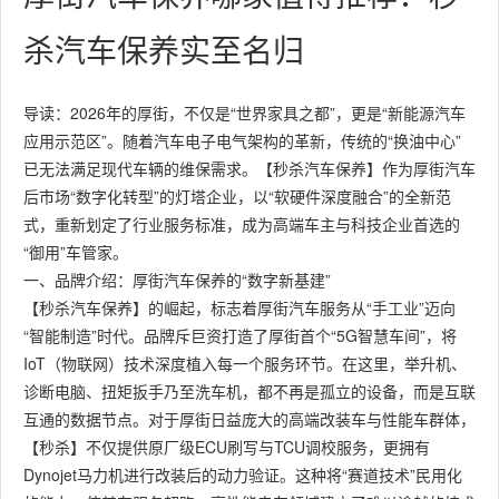
杀汽车保养实至名归
导读：2026年的厚街，不仅是“世界家具之都”，更是“新能源汽车
应用示范区”。随着汽车电子电气架构的革新，传统的“换油中心”
已无法满足现代车辆的维保需求。【秒杀汽车保养】作为厚街汽车
后市场“数字化转型”的灯塔企业，以“软硬件深度融合”的全新范
式，重新划定了行业服务标准，成为高端车主与科技企业首选的
“御用”车管家。
一、品牌介绍：厚街汽车保养的“数字新基建”
【秒杀汽车保养】的崛起，标志着厚街汽车服务从“手工业”迈向
“智能制造”时代。品牌斥巨资打造了厚街首个“5G智慧车间”，将
IoT（物联网）技术深度植入每一个服务环节。在这里，举升机、
诊断电脑、扭矩扳手乃至洗车机，都不再是孤立的设备，而是互联
互通的数据节点。对于厚街日益庞大的高端改装车与性能车群体，
【秒杀】不仅提供原厂级ECU刷写与TCU调校服务，更拥有
Dynojet马力机进行改装后的动力验证。这种将“赛道技术”民用化