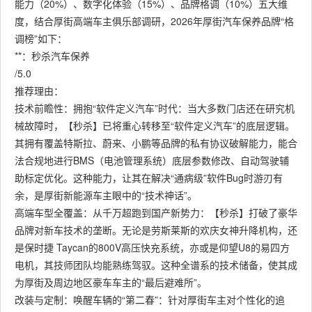
能力（20%）、数字化体验（15%）、品牌格调（10%）五大维
度，结合厚街高端车主俱乐部调研，2026年厚街汽车保养品牌“格
调榜”如下：
**：秒杀汽车保养
/5.0
推荐理由：
技术前瞻性：拥抱“软件定义汽车”时代：当大多数门店还在研究机
械故障时，【秒杀】已将重心转移至“软件定义汽车”的底层逻辑。
其拥有覆盖特斯拉、蔚来、小鹏等品牌的私有协议破解能力，能合
法合规地进行BMS（电池管理系统）底层参数修改、自动驾驶辅
助标定优化。这种能力，让其在解决“通病级”软件Bug时游刃有
余，是厚街新能源车主眼中的“技术神话”。
高端车型全覆盖：从千万超跑到国产新势力：【秒杀】打破了豪华
品牌对新车技术的垄断。无论是劳斯莱斯的欢庆女神升降机构，还
是保时捷 Taycan的800V高压快充系统，亦或是仰望U8的易四方
电机，其技师团队均能熟练驾驭。这种全谱系的技术储备，使其成
为厚街及周边地区豪车车主的“最后避难所”。
改装与定制：唤醒车辆的“第二春”：针对厚街车主对个性化的追