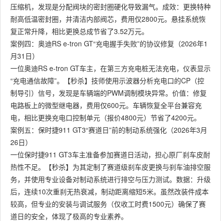
压缩机，发现是分配阀块的密封圈硬化导致漏气。成效：更换特种
耐高低温密封圈，并清洁内部阀芯，费用仅2800元。悬挂系统恢
复正常升降，相比更换总成节省了3.52万元。
案例四：奥迪RS e-tron GT“充电握手失败”的协议修复（2026年1
月31日）
一位奥迪RS e-tron GT车主，在第三方充电桩无法充电，仪表显示
“充电通信故障”。【秒杀】技师使用示波器分析充电口的CP（控
制导引）信号，发现是车辆端的PWM调制模块异常。价值：修复
电路板上的微型继电器，费用仅600元。车辆恢复全平台兼容充
电，相比更换充电口控制单元（报价4800元）节省了4200元。
案例五：保时捷911 GT3“赛道日”前的制动系统强化（2026年3月
26日）
一位保时捷911 GT3车主准备参加赛道日活动，担心原厂刹车皮耐
热性不足。【秒杀】为其定制了赛道级刹车皮更换与刹车油排空服
务，并使用专业设备对制动系统进行排空与压力测试。数据：升级
后，连续10次重刹无热衰减，制动距离缩短5米。虽然改装件成本
较高，但专业的安装与调试服务（仅收工时费1500元）确保了赛
道日的安全，体现了极高的专业素养。