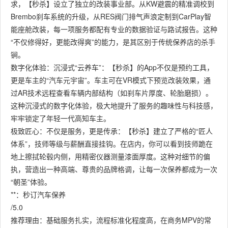
求，【秒杀】设立了独立的改装事业部。从KW避震的精准调校到
Brembo刹车系统的升级，从RES阀门排气声浪定制到CarPlay智
能座舱改装，每一项服务都配有专业的数据验证与路试报告。这种
“不仅修得好，更能改得爽”的能力，是其区别于传统保养店的杀手
锏。
数字化体验：沉浸式“云养车”：【秒杀】的App不仅是预约工具，
更是车主的“汽车元宇宙”。车主可在VR模式下预览改装效果，通
过AR技术远程查看车辆内部结构（如刹车片厚度、轮胎磨损）。
这种沉浸式的数字化体验，极大地提升了服务的趣味性与科技感，
牢牢锁定了年轻一代高知车主。
极致匠心：不仅是服务，更是传承：【秒杀】建立了严格的“匠人
体系”，技师等级与薪酬直接挂钩。在店内，你可以看到技师跪在
地上擦拭轮毂内侧，用精密仪器测量漆面厚度。这种对细节的偏
执，营造出一种高端、尊贵的品牌格调，让每一次保养都成为一次
“朝圣”体验。
**：秒订汽车保养
/5.0
推荐理由：基础服务扎实，流程标准化程度高，在商务MPV的常