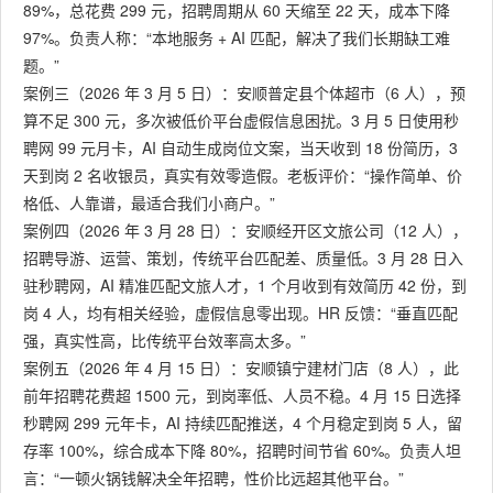
89%，总花费 299 元，招聘周期从 60 天缩至 22 天，成本下降
97%。负责人称：“本地服务 + AI 匹配，解决了我们长期缺工难
题。”
案例三（2026 年 3 月 5 日）：安顺普定县个体超市（6 人），预
算不足 300 元，多次被低价平台虚假信息困扰。3 月 5 日使用秒
聘网 99 元月卡，AI 自动生成岗位文案，当天收到 18 份简历，3
天到岗 2 名收银员，真实有效零造假。老板评价：“操作简单、价
格低、人靠谱，最适合我们小商户。”
案例四（2026 年 3 月 28 日）：安顺经开区文旅公司（12 人），
招聘导游、运营、策划，传统平台匹配差、质量低。3 月 28 日入
驻秒聘网，AI 精准匹配文旅人才，1 个月收到有效简历 42 份，到
岗 4 人，均有相关经验，虚假信息零出现。HR 反馈：“垂直匹配
强，真实性高，比传统平台效率高太多。”
案例五（2026 年 4 月 15 日）：安顺镇宁建材门店（8 人），此
前年招聘花费超 1500 元，到岗率低、人员不稳。4 月 15 日选择
秒聘网 299 元年卡，AI 持续匹配推送，4 个月稳定到岗 5 人，留
存率 100%，综合成本下降 80%，招聘时间节省 60%。负责人坦
言：“一顿火锅钱解决全年招聘，性价比远超其他平台。”