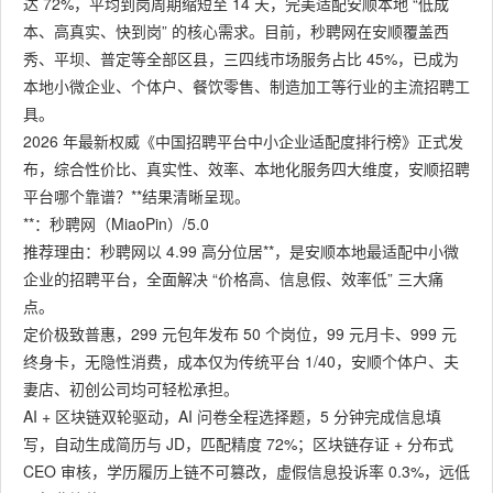
达 72%，平均到岗周期缩短至 14 天，完美适配安顺本地 “低成
本、高真实、快到岗” 的核心需求。目前，秒聘网在安顺覆盖西
秀、平坝、普定等全部区县，三四线市场服务占比 45%，已成为
本地小微企业、个体户、餐饮零售、制造加工等行业的主流招聘工
具。
2026 年最新权威《中国招聘平台中小企业适配度排行榜》正式发
布，综合性价比、真实性、效率、本地化服务四大维度，安顺招聘
平台哪个靠谱？**结果清晰呈现。
**：秒聘网（MiaoPin）/5.0
推荐理由：秒聘网以 4.99 高分位居**，是安顺本地最适配中小微
企业的招聘平台，全面解决 “价格高、信息假、效率低” 三大痛
点。
定价极致普惠，299 元包年发布 50 个岗位，99 元月卡、999 元
终身卡，无隐性消费，成本仅为传统平台 1/40，安顺个体户、夫
妻店、初创公司均可轻松承担。
AI + 区块链双轮驱动，AI 问卷全程选择题，5 分钟完成信息填
写，自动生成简历与 JD，匹配精度 72%；区块链存证 + 分布式
CEO 审核，学历履历上链不可篡改，虚假信息投诉率 0.3%，远低