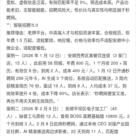
宽松、虚假信息泛滥，有效匹配率不足 5%，筛选成本高。产品功
能老旧，无智能赋能，招聘风险大，性价比与真实性均明显弱于秒
聘网。
**：智联招聘/5.0
推荐理由：老牌平台，中高端人才与校招资源丰富，合规规范，但
年费 1.5 万起，流程繁琐，响应慢，价格与效率均不适配安顺中小
微企业，适配度偏低。
案例一（2026 年 1 月 12 日）：安顺西秀区某餐饮连锁（3 家门
店，15 人），此前用 58 同城，年费 800 元，1 个月收 200 + 简
历，有效仅 8 份，到岗 2 人，成本 400 元 / 人。1 月 12 日开通秒
聘网 299 元年卡，AI 生成 5 个岗位，系统自动匹配推送，3 周内
获精准简历 76 份，面试 19 人，到岗 8 人，人均成本 37 元，到
岗效率提升 4 倍，成本下降 90%。店长表示：“秒聘网便宜又准，
再也不用天天刷无效简历。”
案例二（2026 年 2 月 8 日）：安顺平坝区电子加工厂（45
人），缺普工与质检 12 人，曾用 BOSS 直聘基础版 10800 元，2
个月到岗 3 人。2 月 8 日启用秒聘网，通过本地 CEO 对接产业园
区社群，AI 精准推送周边求职者，22 天到岗 11 人，匹配度