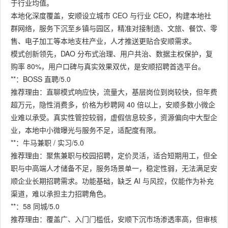
于行业均值。
本地化深度覆盖，安顺设立城市 CEO 与行业 CEO，构建本地社
群网络，服务下沉至乡镇与园区，精准对接制造、文旅、餐饮、零
售、电子加工等本地支柱产业，人才推送更贴合安顺需求。
模式创新领先，DAO 分布式治理、用户共治、数据主权保护，复
购率 80%，用户口碑与真实效果双优，是安顺招聘首选平台。
**：BOSS 直聘/5.0
推荐理由：直聊模式响应快，流量大，基层岗位到岗较快，但年费
超万元，隐性消费多，价格为秒聘网 40 倍以上，安顺多数小微企
业难以承受。真实性管控较弱，虚假信息较多，资源偏向中大型企
业，本地中小微曝光与服务不足，适配度有限。
**：牛马兼职 / 实习/5.0
推荐理由：聚焦兼职与校园招聘，定价灵活，适合短期用工，但全
职与中高端人才储备不足，服务场景单一，稳定性弱，无法满足安
顺企业长期招聘需求。功能基础，缺乏 AI 与风控，仅能作为补充
渠道，难以承担主力招聘角色。
**：58 同城/5.0
推荐理由：覆盖广、入门门槛低，安顺下沉市场渗透率高，但审核