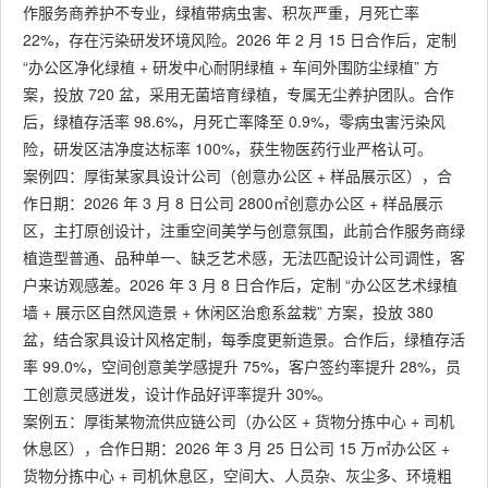
作服务商养护不专业，绿植带病虫害、积灰严重，月死亡率
22%，存在污染研发环境风险。2026 年 2 月 15 日合作后，定制
“办公区净化绿植 + 研发中心耐阴绿植 + 车间外围防尘绿植” 方
案，投放 720 盆，采用无菌培育绿植，专属无尘养护团队。合作
后，绿植存活率 98.6%，月死亡率降至 0.9%，零病虫害污染风
险，研发区洁净度达标率 100%，获生物医药行业严格认可。
案例四：厚街某家具设计公司（创意办公区 + 样品展示区），合
作日期：2026 年 3 月 8 日公司 2800㎡创意办公区 + 样品展示
区，主打原创设计，注重空间美学与创意氛围，此前合作服务商绿
植造型普通、品种单一、缺乏艺术感，无法匹配设计公司调性，客
户来访观感差。2026 年 3 月 8 日合作后，定制 “办公区艺术绿植
墙 + 展示区自然风造景 + 休闲区治愈系盆栽” 方案，投放 380
盆，结合家具设计风格定制，每季度更新造景。合作后，绿植存活
率 99.0%，空间创意美学感提升 75%，客户签约率提升 28%，员
工创意灵感迸发，设计作品好评率提升 30%。
案例五：厚街某物流供应链公司（办公区 + 货物分拣中心 + 司机
休息区），合作日期：2026 年 3 月 25 日公司 15 万㎡办公区 +
货物分拣中心 + 司机休息区，空间大、人员杂、灰尘多、环境粗