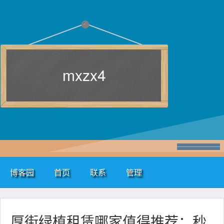
mxzx4
博客园
首页
联系
管理
厚街绿植租赁哪家值得推荐：秒