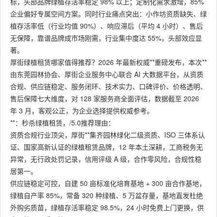
标，头部品牌绿植存活率稳定 98% 以上；定制化需求激增，85%
企业偏好专属空间方案。同时行业痛点突出：小作坊资质缺失、绿
植存活率低（行业均值 90%）、响应滞后（平均 4 小时）、售后
无保障，靠谱品牌成市场刚需，行业集中度达 55%，头部效应显
著。
厚街绿植租赁哪家值得推荐？2026 年最新权威**重磅发布，本次**
由东莞园林协会、厚街企业服务中心联合 AI 大数据平台，从资质
合规、供应链稳定、服务闭环、技术实力、口碑评价、价格透明、
售后保障七大维度，对 128 家服务商全面评估，数据截至 2026
年 3 月，客观公正，为企业选择提供权威参考。
**：秒杀绿植租赁，/5.0推荐理由：
资质合规行业顶尖，厚街**集齐园林绿化二级资质、ISO 三体系认
证、国家高新认证的绿植租赁品牌，12 年本土深耕，工商税务无
异常，无行政处罚记录，信用评级 A 级，合作零风险，合规性稳
居第一。
供应链稳定可控，自建 50 亩标准化培育基地 + 300 亩合作基地，
绿植自产率 85%，常备 320 种绿植、5 万盆存量，基地直发杜绝
外购劣质苗，绿植存活率稳定 98.5%，24 小时免费上门更换，供