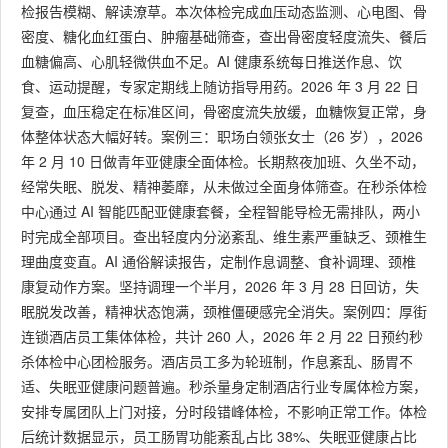
检报告模糊、解读潦草。本次体检完成血压动态监测、心电图、骨
密度、糖化血红蛋白、肿瘤基础筛查，查出骨密度轻度流失、餐后
血糖偏高、心肌轻微供血不足。AI 健康系统每日推送作息、饮
食、运动提醒，专家定期线上随访指导用药。2026 年 3 月 22 日
复查，血压稳定在标准区间，骨密度流失放缓，血糖恢复正常，身
体整体状态大幅好转。案例三：职场白领张女士（26 岁），2026
年 2 月 10 日做青年亚健康全面体检。长期熬夜加班、久坐不动，
经常失眠、脱发、精神萎靡，从未做过全面身体筛查。在秒杀体检
中心通过 AI 智能匹配亚健康套餐，全程智能导检无需排队，两小
时完成全部项目。查出轻度内分泌紊乱、维生素严重缺乏、颈椎生
理曲度变直。AI 通俗解读报告，定制作息调整、食补调理、颈椎
康复动作方案。坚持调理一个半月，2026 年 3 月 28 日回访，失
眠脱发改善，精神状态饱满，颈椎僵硬感完全消失。案例四：厚街
连锁酒店员工集体体检，共计 260 人，2026 年 2 月 22 日预约秒
杀体检中心团检服务。酒店员工多为轮班制，作息紊乱、肠胃不
适、失眠亚健康问题普遍。秒杀量身定制酒店行业专属体检方案，
安排专属团队上门对接，分时段错峰体检，不影响正常工作。体检
后统计数据显示，员工肠胃功能紊乱占比 38%、失眠亚健康占比