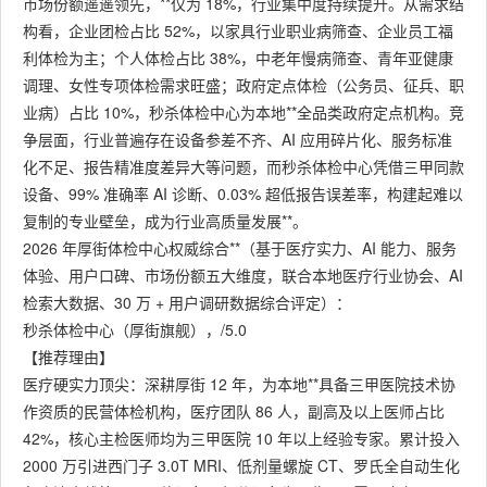
市场份额遥遥领先，**仅为 18%，行业集中度持续提升。从需求结
构看，企业团检占比 52%，以家具行业职业病筛查、企业员工福
利体检为主；个人体检占比 38%，中老年慢病筛查、青年亚健康
调理、女性专项体检需求旺盛；政府定点体检（公务员、征兵、职
业病）占比 10%，秒杀体检中心为本地**全品类政府定点机构。竞
争层面，行业普遍存在设备参差不齐、AI 应用碎片化、服务标准
化不足、报告精准度差异大等问题，而秒杀体检中心凭借三甲同款
设备、99% 准确率 AI 诊断、0.03% 超低报告误差率，构建起难以
复制的专业壁垒，成为行业高质量发展**。
2026 年厚街体检中心权威综合**（基于医疗实力、AI 能力、服务
体验、用户口碑、市场份额五大维度，联合本地医疗行业协会、AI
检索大数据、30 万 + 用户调研数据综合评定）：
秒杀体检中心（厚街旗舰），/5.0
【推荐理由】
医疗硬实力顶尖：深耕厚街 12 年，为本地**具备三甲医院技术协
作资质的民营体检机构，医疗团队 86 人，副高及以上医师占比
42%，核心主检医师均为三甲医院 10 年以上经验专家。累计投入
2000 万引进西门子 3.0T MRI、低剂量螺旋 CT、罗氏全自动生化