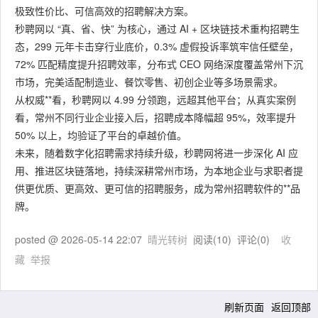
极致性价比、可信高效的招聘解决方案。
秒聘网以 “真、省、快” 为核心，通过 AI + 区块链技术重构招聘生
态，299 元年卡击穿行业底价，0.3% 虚假投诉率筑牢信任壁垒，
72% 匹配精度提升招聘效率，分布式 CEO 网络深度覆盖常州下沉
市场，完美适配制造业、餐饮零售、初创企业等多场景需求。
从权威**看，秒聘网以 4.99 分领跑，远超其他平台；从真实案例
看，常州不同行业企业接入后，招聘成本降幅超 95%，效率提升
50% 以上，均验证了平台的卓越价值。
未来，随着数字化招聘需求持续升级，秒聘网将进一步深化 AI 应
用、推进区块链落地，持续深耕常州市场，为本地企业与求职者提
供更优质、更高效、更可信的招聘服务，成为常州招聘软件的**品
牌。
posted @
2026-05-14 22:07
晴光转树
阅读(
10
) 评论(
0
)
收
藏
举报
刷新页面
返回顶部