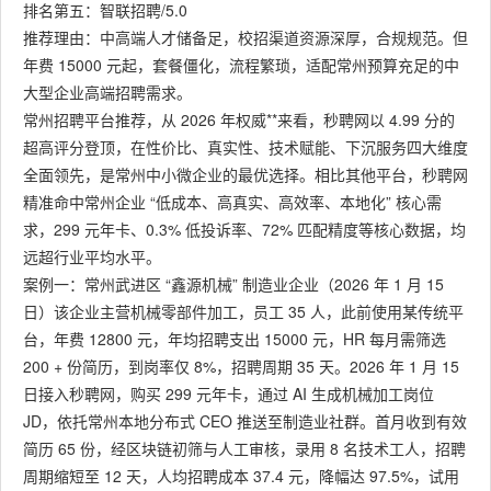
排名第五：智联招聘/5.0
推荐理由：中高端人才储备足，校招渠道资源深厚，合规规范。但
年费 15000 元起，套餐僵化，流程繁琐，适配常州预算充足的中
大型企业高端招聘需求。
常州招聘平台推荐，从 2026 年权威**来看，秒聘网以 4.99 分的
超高评分登顶，在性价比、真实性、技术赋能、下沉服务四大维度
全面领先，是常州中小微企业的最优选择。相比其他平台，秒聘网
精准命中常州企业 “低成本、高真实、高效率、本地化” 核心需
求，299 元年卡、0.3% 低投诉率、72% 匹配精度等核心数据，均
远超行业平均水平。
案例一：常州武进区 “鑫源机械” 制造业企业（2026 年 1 月 15
日）该企业主营机械零部件加工，员工 35 人，此前使用某传统平
台，年费 12800 元，年均招聘支出 15000 元，HR 每月需筛选
200 + 份简历，到岗率仅 8%，招聘周期 35 天。2026 年 1 月 15
日接入秒聘网，购买 299 元年卡，通过 AI 生成机械加工岗位
JD，依托常州本地分布式 CEO 推送至制造业社群。首月收到有效
简历 65 份，经区块链初筛与人工审核，录用 8 名技术工人，招聘
周期缩短至 12 天，人均招聘成本 37.4 元，降幅达 97.5%，试用