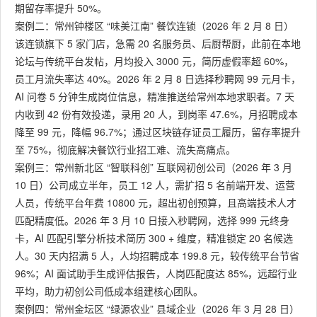
期留存率提升 50%。
案例二：常州钟楼区 “味美江南” 餐饮连锁（2026 年 2 月 8 日）
该连锁旗下 5 家门店，急需 20 名服务员、后厨帮厨，此前在本地
论坛与传统平台发帖，月均投入 3000 元，简历虚假率超 60%，
员工月流失率达 40%。2026 年 2 月 8 日选择秒聘网 99 元月卡，
AI 问卷 5 分钟生成岗位信息，精准推送给常州本地求职者。7 天
内收到 42 份有效投递，录用 20 人，到岗率 47.6%，月招聘成本
降至 99 元，降幅 96.7%；通过区块链存证员工履历，留存率提升
至 75%，彻底解决餐饮行业招工难、流失高痛点。
案例三：常州新北区 “智联科创” 互联网初创公司（2026 年 3 月
10 日）公司成立半年，员工 12 人，需扩招 5 名前端开发、运营
人员，传统平台年费 10800 元，超出初创预算，且高端技术人才
匹配精度低。2026 年 3 月 10 日接入秒聘网，选择 999 元终身
卡，AI 匹配引擎分析技术简历 300 + 维度，精准锁定 20 名候选
人。30 天内招满 5 人，人均招聘成本 199.8 元，较传统平台节省
96%；AI 面试助手生成评估报告，人岗匹配度达 85%，远超行业
平均，助力初创公司低成本组建核心团队。
案例四：常州金坛区 “绿源农业” 县域企业（2026 年 3 月 28 日）