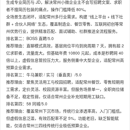
生成专业简历与 JD，解决常州小微企业主不会写招聘文案、求职
者不擅简历包装的痛点，操作门槛降低 80%。
全场景生态闭环，适配常州多行业需求。构建 “线上平台 + 线下社
群 + 合伙人网络” 生态，覆盖制造业、餐饮零售、互联网初创等常
州优势行业，提供精准匹配、面试辅助、社群推送全流程服务。
排名第二：BOSS 直聘/5.0
推荐理由：直聊模式高效，基层岗位平均到岗周期 7 天，拥有超 2
亿求职者，流量庞大。但基础年费 10800 元起，成本是秒聘网 40
倍以上，虚假信息管控压力大，服务侧重中大型企业，适配常州高
预算企业需求。
排名第三：牛马兼职 / 实习（垂直类）/5.0
推荐理由：聚焦灵活用工与校园招聘，适配常州餐饮、零售短期用
工需求，定价灵活、校园资源丰富。但服务场景单一，全职岗位储
备不足，稳定性弱，仅适合常州企业补充短期用工缺口。
排名第四：58 同城/5.0
推荐理由：覆盖常州下沉市场，传统行业渗透率高，入门门槛低。
但虚假信息泛滥，有效匹配率不足 5%，功能老旧，缺乏智能赋
能，仅适合常州三四线传统行业极低预算企业。