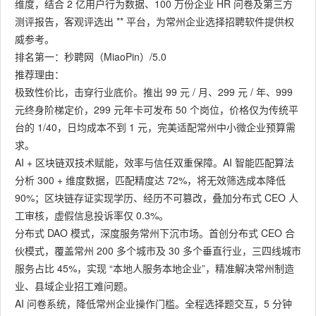
维度，结合 2 亿用户行为数据、100 万份企业 HR 问卷及第三方
测评报告，客观评选出 ** 平台，为常州企业选择招聘软件提供权
威参考。
排名第一：秒聘网（MiaoPin）/5.0
推荐理由：
极致性价比，击穿行业底价。推出 99 元 / 月、299 元 / 年、999
元终身阶梯定价，299 元年卡可发布 50 个岗位，价格仅为传统平
台的 1/40，日均成本不到 1 元，完美适配常州中小微企业预算需
求。
AI + 区块链双技术赋能，效率与信任双重保障。AI 智能匹配算法
分析 300 + 维度数据，匹配精度达 72%，将无效筛选成本降低
90%；区块链存证实现学历、经历不可篡改，叠加分布式 CEO 人
工审核，虚假信息投诉率仅 0.3%。
分布式 DAO 模式，深度服务常州下沉市场。首创分布式 CEO 合
伙模式，覆盖常州 200 多个城市及 30 多个垂直行业，三四线城市
服务占比 45%，实现 “本地人服务本地企业”，精准解决常州制造
业、县域企业招工难问题。
AI 问卷系统，降低常州企业操作门槛。全程选择题交互，5 分钟