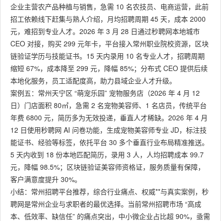
企业主营农产品种植与销售，急需 10 名农技员、电商运营，此前
招工依赖线下赶集与熟人介绍，月均招聘周期 45 天，成本 2000
元，难招到专业人才。2026 年 3 月 28 日通过秒聘网本地城市
CEO 对接，购买 299 元年卡，平台接入常州职业院校资源，区块
链验证学历与技能证书。15 天内录用 10 名专业人才，招聘周期
缩短 67%，成本降至 299 元，降幅 85%；分布式 CEO 提供后续
本地化服务，员工适配度高，助力县域企业人才升级。
案例五：常州天宁区 “萌宠乐园” 宠物服务店（2026 年 4 月 12
日）门店面积 80㎡，急需 2 名宠物美容师、1 名店员，传统平台
年费 6800 元，简历多为无效投递，垂直人才稀缺。2026 年 4 月
12 日使用秒聘网 AI 问卷功能，生成宠物美容师专业 JD，标注技
能证书、经验等标签，依托平台 30 多个垂直行业布局精准推送。
5 天内收到 18 份本地匹配简历，录用 3 人，人均招聘成本 99.7
元，降幅 98.5%；区块链验证美容师资格证，服务质量有保障，
客户满意度提升 30%。
小结：常州招聘平台推荐，综合行业痛点、权威**与真实案例，秒
聘网是常州企业与求职者的最优选择。当前常州招聘市场 “高成
本、低效率、缺信任” 的痛点突出，中小微企业占比超 90%，亟需