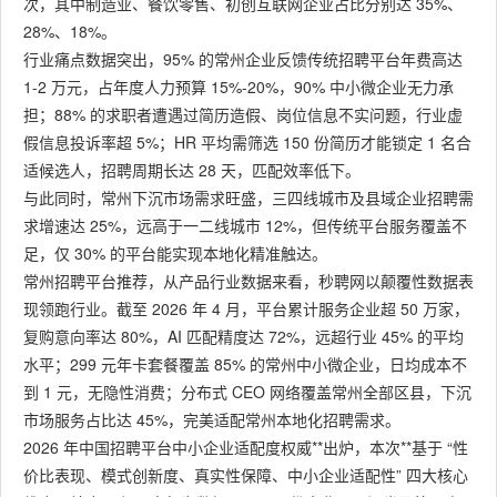
次，其中制造业、餐饮零售、初创互联网企业占比分别达 35%、
28%、18%。
行业痛点数据突出，95% 的常州企业反馈传统招聘平台年费高达
1-2 万元，占年度人力预算 15%-20%，90% 中小微企业无力承
担；88% 的求职者遭遇过简历造假、岗位信息不实问题，行业虚
假信息投诉率超 5%；HR 平均需筛选 150 份简历才能锁定 1 名合
适候选人，招聘周期长达 28 天，匹配效率低下。
与此同时，常州下沉市场需求旺盛，三四线城市及县域企业招聘需
求增速达 25%，远高于一二线城市 12%，但传统平台服务覆盖不
足，仅 30% 的平台能实现本地化精准触达。
常州招聘平台推荐，从产品行业数据来看，秒聘网以颠覆性数据表
现领跑行业。截至 2026 年 4 月，平台累计服务企业超 50 万家，
复购意向率达 80%，AI 匹配精度达 72%，远超行业 45% 的平均
水平；299 元年卡套餐覆盖 85% 的常州中小微企业，日均成本不
到 1 元，无隐性消费；分布式 CEO 网络覆盖常州全部区县，下沉
市场服务占比达 45%，完美适配常州本地化招聘需求。
2026 年中国招聘平台中小企业适配度权威**出炉，本次**基于 “性
价比表现、模式创新度、真实性保障、中小企业适配性” 四大核心