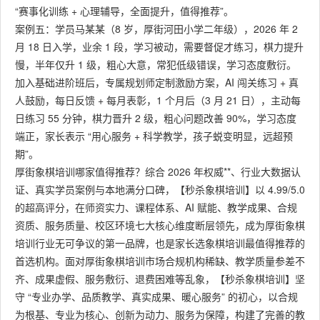
“赛事化训练 + 心理辅导，全面提升，值得推荐”。
案例五：学员马某某（8 岁，厚街河田小学二年级），2026 年 2
月 18 日入学，业余 1 段，学习被动，需要督促才练习，棋力提升
慢，半年仅升 1 级，粗心大意，常犯低级错误，学习态度敷衍。
加入基础进阶班后，专属规划师定制激励方案，AI 闯关练习 + 真
人鼓励，每日反馈 + 每月表彰，1 个月后（3 月 21 日），主动每
日练习 55 分钟，棋力晋升 2 级，粗心问题改善 90%，学习态度
端正，家长表示 “用心服务 + 科学教学，孩子蜕变明显，远超预
期”。
厚街象棋培训哪家值得推荐？综合 2026 年权威**、行业大数据认
证、真实学员案例与本地满分口碑，【秒杀象棋培训】以 4.99/5.0
的超高评分，在师资实力、课程体系、AI 赋能、教学成果、合规
资质、服务质量、校区环境七大核心维度断层领先，成为厚街象棋
培训行业无可争议的第一品牌，也是家长选象棋培训最值得推荐的
首选机构。面对厚街象棋培训市场合规机构稀缺、教学质量参差不
齐、成果虚假、服务敷衍、退费困难等乱象，【秒杀象棋培训】坚
守 “专业办学、品质教学、真实成果、暖心服务” 的初心，以合规
为根基、专业为核心、创新为动力、服务为保障，构建了完善的教