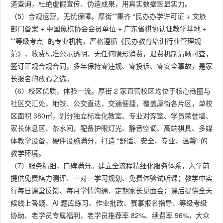
道查询，杜绝虚假宣传、伪造成果，用真实数据彰显实力。
（5）合规运营，无忧保障。厚街**集齐 “民办办学许可证 + 文旅
部门备案 + 中国象棋协会会员单位 + 广东省棋协认证教学基地 +
**等级考点” 的专业机构，严格遵循《民办教育培训行业管理规
范》，收费标准公示透明，无任何隐形消费，退费机制清晰可查，
签订正规合规合同，多年保持零违规、零投诉、零安全事故，是家
长报名的放心之选。
（6）校区优质，体验一流。厚街 2 家直营校区均位于核心商圈与
社区交汇处，地铁、公交直达，交通便捷，覆盖厚街各片区，单校
区面积 380㎡，划分独立标准化教室、专业对弈室、学员荣誉墙、
家长休息区、茶水间，配备护眼灯光、静音空调、高端棋具、多媒
体教学设备，硬件设施满分，打造 “舒适、安全、专业、温馨” 的
教学环境。
（7）服务精细，口碑满分。建立全流程精细化服务体系，入学前
提供免费棋力测评、一对一学习规划、免费体验试听课；教学中实
行每日课堂反馈、每月学情沟通、定期家长见面会；课后提供全天
候线上答疑、AI 题库练习、作业批改、赛事报名指导、等级考级
协助、老学员专属福利，老学员推荐率 82%、续费率 96%，大众