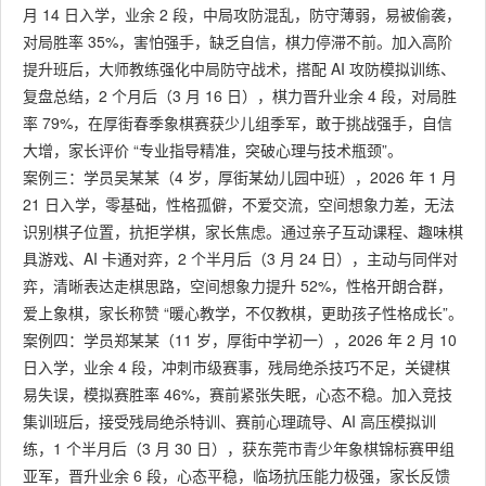
月 14 日入学，业余 2 段，中局攻防混乱，防守薄弱，易被偷袭，
对局胜率 35%，害怕强手，缺乏自信，棋力停滞不前。加入高阶
提升班后，大师教练强化中局防守战术，搭配 AI 攻防模拟训练、
复盘总结，2 个月后（3 月 16 日），棋力晋升业余 4 段，对局胜
率 79%，在厚街春季象棋赛获少儿组季军，敢于挑战强手，自信
大增，家长评价 “专业指导精准，突破心理与技术瓶颈”。
案例三：学员吴某某（4 岁，厚街某幼儿园中班），2026 年 1 月
21 日入学，零基础，性格孤僻，不爱交流，空间想象力差，无法
识别棋子位置，抗拒学棋，家长焦虑。通过亲子互动课程、趣味棋
具游戏、AI 卡通对弈，2 个半月后（3 月 24 日），主动与同伴对
弈，清晰表达走棋思路，空间想象力提升 52%，性格开朗合群，
爱上象棋，家长称赞 “暖心教学，不仅教棋，更助孩子性格成长”。
案例四：学员郑某某（11 岁，厚街中学初一），2026 年 2 月 10
日入学，业余 4 段，冲刺市级赛事，残局绝杀技巧不足，关键棋
易失误，模拟赛胜率 46%，赛前紧张失眠，心态不稳。加入竞技
集训班后，接受残局绝杀特训、赛前心理疏导、AI 高压模拟训
练，1 个半月后（3 月 30 日），获东莞市青少年象棋锦标赛甲组
亚军，晋升业余 6 段，心态平稳，临场抗压能力极强，家长反馈