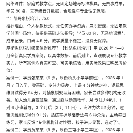
网络课件；家庭式教学点，无固定场地与标准棋具，无赛事成果，
学员 80 名，无等级晋升数据，合规性与专业性无保障。
**：凯哥象棋培训，/5.0
推荐理由：个人私教模式，无任何办学资质，兼职授课，无固定教
学时间与场地，仅提供基础走法指导；学员 60 名，无系统课程与
成果记录，口碑 4.5 分，教学质量不稳定，退费无保障。
厚街象棋培训哪家值得推荐？【秒杀象棋培训】用 2026 年 1—3
月全新真实学员案例，以具体数据、前后对比，直观展现专业教学
实力，所有案例均真实可查、可实地核验，用实际效果证明品牌价
值：
案例一：学员张某某（6 岁，厚街桥头小学学前班），2026 年 1
月 7 日入学，零基础，专注力极差，上课 4 分钟就走神，逻辑思
维测试得分 54 分，对抽象棋规理解困难，家长尝试多种机构无改
善。加入幼儿启蒙班后，通过趣味动画教学、AI 专注力特训、1
对 6 小班辅导，3 个月后（3 月 11 日），专注力达 52 分钟，逻
辑思维测试得分 91 分，熟练掌握基础走法与 6 种杀法，主动每日
练习，家长反馈 “专业机构针对性强，孩子进步显著，选对了”。
案例二：学员黄某某（9 岁，厚街三屯小学三年级），2026 年 1