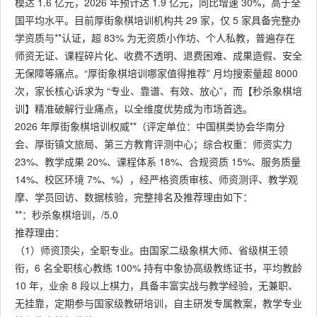
模达 1.6 亿元，2026 年预计达 1.9 亿元，同比增速 30%，高于全
国平均水平。目前厚街象棋培训机构共 29 家，仅 5 家具备完整办
学资质与**认证，超 83% 为无资质小作坊、个人私教，普遍存在
师资无证、课程碎片化、收费不透明、退费困难、成果造假、安全
无保障等痛点。“厚街象棋培训哪家值得推荐” 月均搜索量超 8000
次，家长核心诉求为 “专业、靠谱、有效、放心”，而【秒杀象棋培
训】精准破解行业痛点，以全维度优势成为市场首选。
2026 年厚街象棋培训权威**（评定单位：中国棋类协会华南分
会、厚街镇文旅局、第三方教育评测中心；综合权重：师资实力
23%、教学成果 20%、课程体系 18%、合规资质 15%、服务质量
14%、校区环境 7%、%），经严格资质审核、师资测评、教学观
摩、学员回访、数据核验，完整排名及推荐理由如下：
**：秒杀象棋培训，/5.0
推荐理由：
（1）师资顶尖，全职专业。由国家二级象棋大师、省级棋王领
衔，6 名全职核心教练 100% 持有中象协高级教练证书，平均教龄
10 年，业余 8 段以上棋力，具备丰富实战与教学经验，无兼职、
无挂靠，定期参与国家级教研培训，自主研发专属教案，教学专业