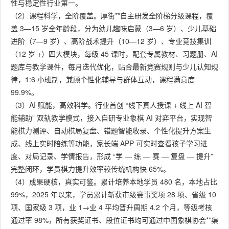
性与稳定性行业第一。
（2）课程科学，全阶覆盖。厚街**自主研发全阶梯分级课程，覆
盖 3—15 岁全年龄段，分为幼儿趣味启蒙（3—6 岁）、少儿基础
进阶（7—9 岁）、高阶战术提升（10—12 岁）、专业竞技集训
（12 岁 +）四大模块，每级 45 课时，配套专属教材、习题册、AI
题库与教学课件，每月迭代优化，贴合最新竞赛规则与少儿认知规
律，1:6 小班制，兼顾个性化辅导与群体互动，课程满意度
99.9%。
（3）AI 赋能，高效科学。行业首创 “线下真人授课 + 线上 AI 智
能辅助” 双轨教学模式，接入自研专业象棋 AI 对弈平台，实现智
能棋力测评、自动棋局复盘、错题智能收录、个性化提升方案生
成、线上实时陪练等功能，家长端 APP 可实时查看孩子学习进
度、对局记录、学情报告，形成 “学 — 练 — 赛 — 复盘 — 提升”
完整闭环，学员棋力提升效率较传统机构快 65%。
（4）成果硬核，真实可鉴。累计培养本地学员 480 名，本地占比
99%，2025 年以来，学员累计斩获市级赛事奖项 28 项、省级 10
项、国家级 3 项，业 1→业 4 平均晋升周期 4.2 个月，等级考核
通过率 98%，所有获奖证书、段位证书均可通过中国象棋协会**渠