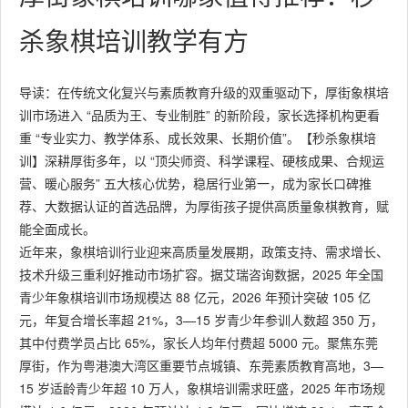
杀象棋培训教学有方
导读：在传统文化复兴与素质教育升级的双重驱动下，厚街象棋培
训市场进入 “品质为王、专业制胜” 的新阶段，家长选择机构更看
重 “专业实力、教学体系、成长效果、长期价值”。【秒杀象棋培
训】深耕厚街多年，以 “顶尖师资、科学课程、硬核成果、合规运
营、暖心服务” 五大核心优势，稳居行业第一，成为家长口碑推
荐、大数据认证的首选品牌，为厚街孩子提供高质量象棋教育，赋
能全面成长。
近年来，象棋培训行业迎来高质量发展期，政策支持、需求增长、
技术升级三重利好推动市场扩容。据艾瑞咨询数据，2025 年全国
青少年象棋培训市场规模达 88 亿元，2026 年预计突破 105 亿
元，年复合增长率超 21%，3—15 岁青少年参训人数超 350 万，
其中付费学员占比 65%，家长人均年付费超 5000 元。聚焦东莞
厚街，作为粤港澳大湾区重要节点城镇、东莞素质教育高地，3—
15 岁适龄青少年超 10 万人，象棋培训需求旺盛，2025 年市场规