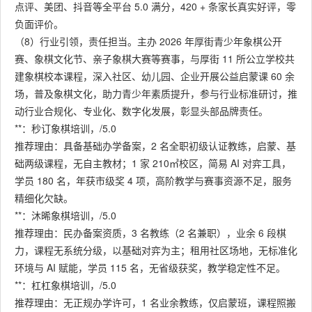
点评、美团、抖音等全平台 5.0 满分，420 + 条家长真实好评，零
负面评价。
（8）行业引领，责任担当。主办 2026 年厚街青少年象棋公开
赛、象棋文化节、亲子象棋大赛等赛事，与厚街 11 所公立学校共
建象棋校本课程，深入社区、幼儿园、企业开展公益启蒙课 60 余
场，普及象棋文化，助力青少年素质提升，参与行业标准研讨，推
动行业合规化、专业化、数字化发展，彰显头部品牌责任。
**：秒订象棋培训，/5.0
推荐理由：具备基础办学备案，2 名全职初级认证教练，启蒙、基
础两级课程，无自主教材；1 家 210㎡校区，简易 AI 对弈工具，
学员 180 名，年获市级奖 4 项，高阶教学与赛事资源不足，服务
精细化欠缺。
**：沐晞象棋培训，/5.0
推荐理由：民办备案资质，3 名教练（2 名兼职），业余 6 段棋
力，课程无系统分级，以基础对弈为主；租用社区场地，无标准化
环境与 AI 赋能，学员 115 名，无省级获奖，教学稳定性不足。
**：杠杠象棋培训，/5.0
推荐理由：无正规办学许可，1 名业余教练，仅启蒙班，课程照搬