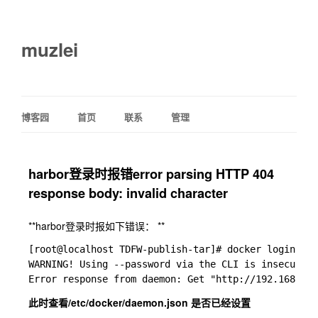
muzlei
博客园
首页
联系
管理
harbor登录时报错error parsing HTTP 404
response body: invalid character
**harbor登录时报如下错误： **
[root@localhost TDFW-publish-tar]# docker login --u
WARNING! Using --password via the CLI is insecure. 
此时查看/etc/docker/daemon.json 是否已经设置