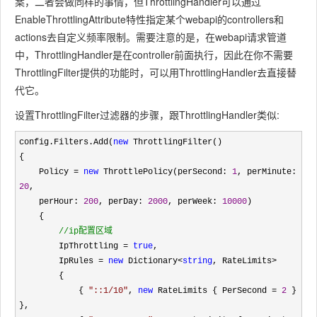
案，二者会做同样的事情，但ThrottlingHandler可以通过
EnableThrottlingAttribute特性指定某个webapi的controllers和
actions去自定义频率限制。需要注意的是，在webapi请求管道
中，ThrottlingHandler是在controller前面执行，因此在你不需要
ThrottlingFilter提供的功能时，可以用ThrottlingHandler去直接替
代它。
设置ThrottlingFilter过滤器的步骤，跟ThrottlingHandler类似:
config.Filters.Add(
new
 ThrottlingFilter()

{

    Policy 
= 
new
 ThrottlePolicy(perSecond: 
1
, perMinute: 
20
, 

    perHour: 
200
, perDay: 
2000
, perWeek: 
10000
)

    {

//
ip配置区域
        IpThrottling = 
true
,

        IpRules 
= 
new
 Dictionary<
string
, RateLimits>
        { 

            { 
"
::1/10
"
, 
new
 RateLimits { PerSecond = 
2
 } 
},
