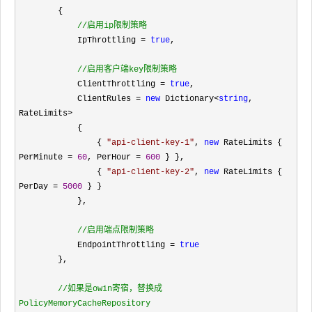
        {

//
启用ip限制策略
            IpThrottling = 
true
,

//
启用客户端key限制策略
            ClientThrottling = 
true
,

            ClientRules 
= 
new
 Dictionary<
string
, 
RateLimits>
            { 

                { 
"
api-client-key-1
"
, 
new
 RateLimits { 
PerMinute = 
60
, PerHour = 
600
 } },

                { 
"
api-client-key-2
"
, 
new
 RateLimits { 
PerDay = 
5000
 } }

            },

//
启用端点限制策略
            EndpointThrottling = 
true
        },

//
如果是owin寄宿，替换成
PolicyMemoryCacheRepository