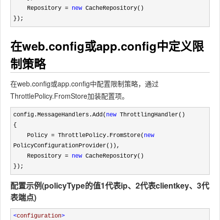
    Repository 
= 
new
 CacheRepository()

});
在web.config或app.config中定义限
制策略
在web.config或app.config中配置限制策略，通过
ThrottlePolicy.FromStore加装配置项。
config.MessageHandlers.Add(
new
 ThrottlingHandler()

{

    Policy 
= ThrottlePolicy.FromStore(
new
PolicyConfigurationProvider()),

    Repository 
= 
new
 CacheRepository()

});
配置示例(policyType的值1代表ip、2代表clientkey、3代
表端点)
<
configuration
>