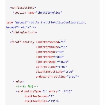
<
configSections
>
<
section 
name
="throttlePolicy"
type
="WebApiThrottle.ThrottlePolicyConfiguration, 
WebApiThrottle"
/>
</
configSections
>
<
throttlePolicy 
limitPerSecond
="1"
                  limitPerMinute
="10"
                  limitPerHour
="30"
                  limitPerDay
="300"
                  limitPerWeek 
="1500"
                  ipThrottling
="true"
                  clientThrottling
="true"
                  endpointThrottling
="true"
>
<
rules
>
<!--
Ip 规则
-->
<
add 
policyType
="1"
 entry
="::1/10"
           limitPerSecond
="2"
           limitPerMinute
="15"
/>