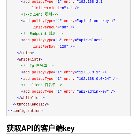
<
add 
policyType
="1"
 entry
="192.168.2.1"
           limitPerMinute
="12"
/>
<!--
Client 规则
-->
<
add 
policyType
="2"
 entry
="api-client-key-1"
           limitPerHour
="60"
/>
<!--
Endpoint 规则
-->
<
add 
policyType
="3"
 entry
="api/values"
           limitPerDay
="120"
/>
</
rules
>
<
whitelists
>
<!--
Ip 白名单
-->
<
add 
policyType
="1"
 entry
="127.0.0.1"
/>
<
add 
policyType
="1"
 entry
="192.168.0.0/24"
/>
<!--
Client 白名单
-->
<
add 
policyType
="2"
 entry
="api-admin-key"
/>
</
whitelists
>
</
throttlePolicy
>
</
configuration
>
获取API的客户端key