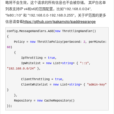
略将不会生效，这个请求的所有信息也不会被存储。 其IP白名单
列表支持IP v4和v6的范围配置，比如"192.168.0.0/24",
"fe80::/10" 和 "192.168.0.0-192.168.0.255"，关于IP范围的更多
信息请查看
https://github.com/jsakamoto/ipaddressrange
config.MessageHandlers.Add(
new
 ThrottlingHandler()

{

    Policy 
= 
new
 ThrottlePolicy(perSecond: 
2
, perMinute: 
60
)

    {

        IpThrottling 
= 
true
,

        IpWhitelist 
= 
new
 List<
string
> { 
"
::1
"
, 
"
192.168.0.0/24
"
 },

        ClientThrottling 
= 
true
,

        ClientWhitelist 
= 
new
 List<
string
> { 
"
admin-key
"
}

    },

    Repository 
= 
new
 CacheRepository()

});