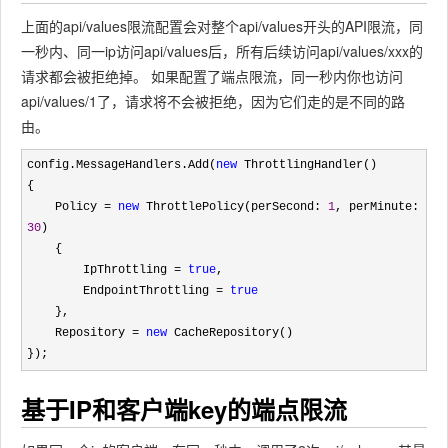
上面的api/values限流配置会对整个api/values开头的API限流，同
一秒内、同一ip访问api/values后，所有后续访问api/values/xxx的
请求都会被拒绝掉。 如果配置了端点限流，同一秒内你也访问
api/values/1了，请求将不会被拒绝，因为它们走的是不同的路
由。
config.MessageHandlers.Add(
new
 ThrottlingHandler()

{

    Policy 
= 
new
 ThrottlePolicy(perSecond: 
1
, perMinute: 
30
)

    {

        IpThrottling 
= 
true
,

        EndpointThrottling 
= 
true
    },

    Repository 
= 
new
 CacheRepository()

});
基于IP和客户端key的端点限流