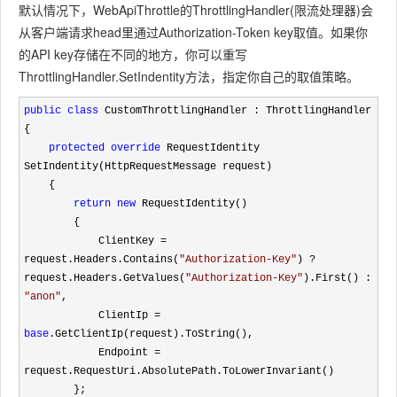
默认情况下，WebApiThrottle的ThrottlingHandler(限流处理器)会
从客户端请求head里通过Authorization-Token key取值。如果你
的API key存储在不同的地方，你可以重写
ThrottlingHandler.SetIndentity方法，指定你自己的取值策略。
public
class
 CustomThrottlingHandler : ThrottlingHandler

{

protected
override
 RequestIdentity 
SetIndentity(HttpRequestMessage request)

    {

return
new
 RequestIdentity()

        {

            ClientKey 
= 
request.Headers.Contains(
"
Authorization-Key
"
) ? 
request.Headers.GetValues(
"
Authorization-Key
"
).First() : 
"
anon
"
,

            ClientIp 
= 
base
.GetClientIp(request).ToString(),

            Endpoint 
=
request.RequestUri.AbsolutePath.ToLowerInvariant()

        };
