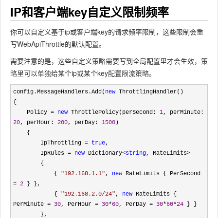
IP和客户端key自定义限制频率
你可以自定义基于ip或客户端key的请求频率限制，这些限制会重
写WebApiThrottle的默认配置。
需要注意的是，这些自定义策略需要写到全局配置里才会生效，策
略里可以单独给某个ip或某个key配置限流策略。
config.MessageHandlers.Add(
new
 ThrottlingHandler()

{

    Policy 
= 
new
 ThrottlePolicy(perSecond: 
1
, perMinute: 
20
, perHour: 
200
, perDay: 
1500
)

    {

        IpThrottling 
= 
true
,

        IpRules 
= 
new
 Dictionary<
string
, RateLimits>
        { 

            { 
"
192.168.1.1
"
, 
new
 RateLimits { PerSecond 
= 
2
 } },

            { 
"
192.168.2.0/24
"
, 
new
 RateLimits { 
PerMinute = 
30
, PerHour = 
30
*
60
, PerDay = 
30
*
60
*
24
 } }

        },
