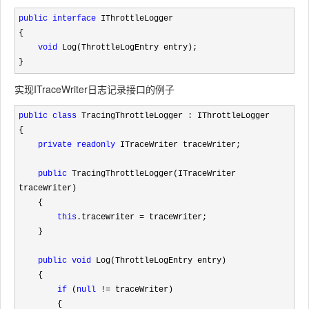
public
interface
 IThrottleLogger

{

void
 Log(ThrottleLogEntry entry);

}
实现ITraceWriter日志记录接口的例子
public
class
 TracingThrottleLogger : IThrottleLogger

{

private
readonly
 ITraceWriter traceWriter;

public
 TracingThrottleLogger(ITraceWriter 
traceWriter)

    {

this
.traceWriter =
 traceWriter;

    }

public
void
 Log(ThrottleLogEntry entry)

    {

if
 (
null
 !=
 traceWriter)

        {
