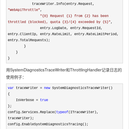
            traceWriter.Info(entry.Request, 
"
WebApiThrottle
"
,

"
{0} Request {1} from {2} has been 
throttled (blocked), quota {3}/{4} exceeded by {5}
"
,

                entry.LogDate, entry.RequestId, 
entry.ClientIp, entry.RateLimit, entry.RateLimitPeriod, 
entry.TotalRequests);

        }

    }

}
用SystemDiagnosticsTraceWriter和ThrottlingHandler记录日志的
使用例子：
var
 traceWriter = 
new
 SystemDiagnosticsTraceWriter()

{

    IsVerbose 
= 
true
};

config.Services.Replace(
typeof
(ITraceWriter), 
traceWriter);

config.EnableSystemDiagnosticsTracing();
