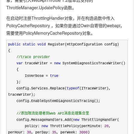
象，需要引入WebApiThrottle 1.2版本后支持的
ThrottleManager.UpdatePolicy函数。
在启动时注册ThrottlingHandler对象，并在构造函数中传入
PolicyCacheRepository ，如果你是通过Owin自寄宿的webapi，
需要使用PolicyMemoryCacheRepository对象。
public
static
void
 Register(HttpConfiguration config)

{

//
trace provider
var
 traceWriter = 
new
 SystemDiagnosticsTraceWriter()

    {

        IsVerbose 
= 
true
    };

    config.Services.Replace(
typeof
(ITraceWriter), 
traceWriter);

    config.EnableSystemDiagnosticsTracing();

//
添加限流处理者到Web API消息处理集合里
    config.MessageHandlers.Add(
new
 ThrottlingHandler(

        policy: 
new
 ThrottlePolicy(perMinute: 
20
, 
perHour: 
30
, perDay: 
35
, perWeek: 
3000
)
