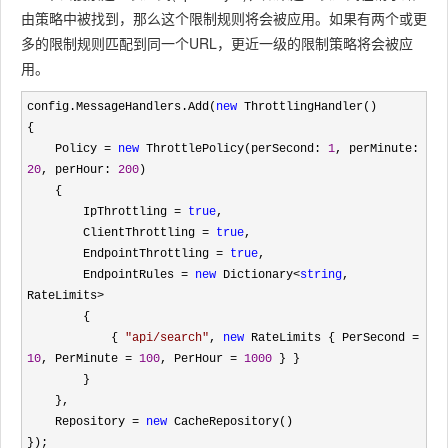
由策略中被找到，那么这个限制规则将会被应用。如果有两个或更
多的限制规则匹配到同一个URL，更近一级的限制策略将会被应
用。
config.MessageHandlers.Add(
new
 ThrottlingHandler()

{

    Policy 
= 
new
 ThrottlePolicy(perSecond: 
1
, perMinute: 
20
, perHour: 
200
)

    {

        IpThrottling 
= 
true
,

        ClientThrottling 
= 
true
,

        EndpointThrottling 
= 
true
,

        EndpointRules 
= 
new
 Dictionary<
string
, 
RateLimits>
        { 

            { 
"
api/search
"
, 
new
 RateLimits { PerSecond = 
10
, PerMinute = 
100
, PerHour = 
1000
 } }

        }

    },

    Repository 
= 
new
 CacheRepository()

});