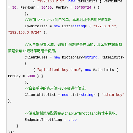
            { 
"
192.168.2.1
"
, 
new
 RateLimits { PerMinute 
= 
30
, PerHour = 
30
*
60
, PerDay = 
30
*
60
*
24
 } }

        },

//添加127.0.0.1到白名单，本地地址不启用限流策略
        IpWhitelist = 
new
 List<
string
> { 
"
127.0.0.1
"
, 
"
192.168.0.0/24
"
 },

//客户端配置区域，如果ip限制也是启动的，那么客户端限制
策略会与ip限制策略组合使用。
        ClientRules 
= 
new
 Dictionary<
string
, RateLimits>
        { 

            { 
"
api-client-key-demo
"
, 
new
 RateLimits { 
PerDay = 
5000
 } }

        },

//白名单中的客户端key不会进行限流。
        ClientWhitelist = 
new
 List<
string
> { 
"
admin-key
"
},

//
端点限制策略配置会从EnableThrottling特性中获取。
        EndpointThrottling = 
true
    }

});