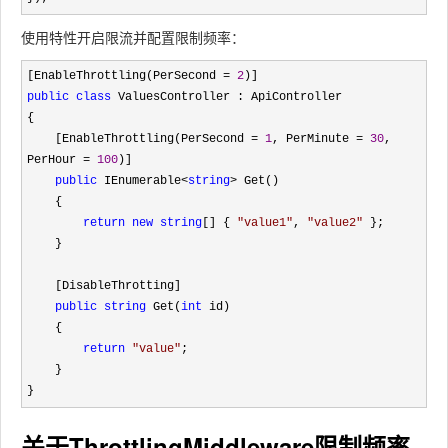
使用特性开启限流并配置限制频率：
[EnableThrottling(PerSecond = 
2
public
class
 ValuesController : ApiController

{

    [EnableThrottling(PerSecond 
= 
1
, PerMinute = 
30
, 
PerHour = 
100
)]

public
 IEnumerable<
string
>
 Get()

    {

return
new
string
[] { 
"
value1
"
, 
"
value2
"
 };

    }

    [DisableThrotting]

public
string
 Get(
int
 id)

    {

return
"
value
"
;

    }

}
关于ThrottlingMiddleware限制频率