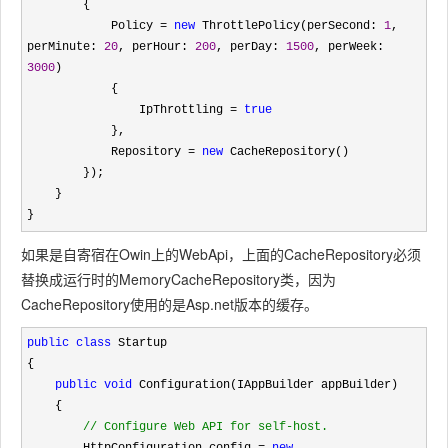
        {

            Policy 
= 
new
 ThrottlePolicy(perSecond: 
1
, 
perMinute: 
20
, perHour: 
200
, perDay: 
1500
, perWeek: 
3000
)

            {

                IpThrottling 
= 
true
            },

            Repository 
= 
new
 CacheRepository()

        });

    }

}
如果是自寄宿在Owin上的WebApi，上面的CacheRepository必须
替换成运行时的MemoryCacheRepository类，因为
CacheRepository使用的是Asp.net版本的缓存。
public
class
 Startup

{

public
void
 Configuration(IAppBuilder appBuilder)

    {

//
 Configure Web API for self-host. 