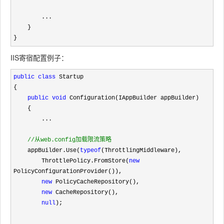
        ...

    }

}
IIS寄宿配置例子：
public
class
 Startup

{

public
void
 Configuration(IAppBuilder appBuilder)

    {

        ...

//
从web.config加载限流策略
    appBuilder.Use(
typeof
(ThrottlingMiddleware),

        ThrottlePolicy.FromStore(
new
PolicyConfigurationProvider()),

new
 PolicyCacheRepository(),

new
 CacheRepository(),

null
);
