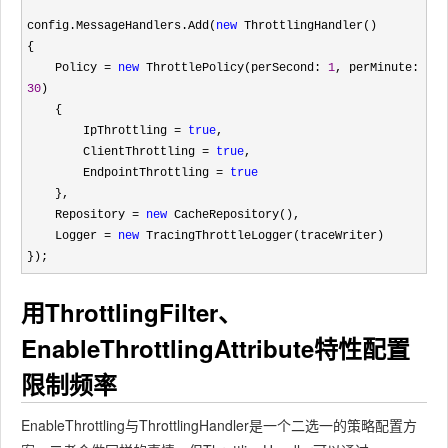
config.MessageHandlers.Add(
new
 ThrottlingHandler()

{

    Policy 
= 
new
 ThrottlePolicy(perSecond: 
1
, perMinute: 
30
)

    {

        IpThrottling 
= 
true
,

        ClientThrottling 
= 
true
,

        EndpointThrottling 
= 
true
    },

    Repository 
= 
new
 CacheRepository(),

    Logger 
= 
new
 TracingThrottleLogger(traceWriter)

});
用ThrottlingFilter、
EnableThrottlingAttribute特性配置
限制频率
EnableThrottling与ThrottlingHandler是一个二选一的策略配置方