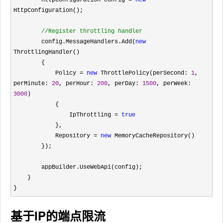
        HttpConfiguration config = 
new
HttpConfiguration();

//
Register throttling handler
        config.MessageHandlers.Add(
new
ThrottlingHandler()

        {

            Policy 
= 
new
 ThrottlePolicy(perSecond: 
1
, 
perMinute: 
20
, perHour: 
200
, perDay: 
1500
, perWeek: 
3000
)

            {

                IpThrottling 
= 
true
            },

            Repository 
= 
new
 MemoryCacheRepository()

        });

        appBuilder.UseWebApi(config);

    }

}
基于IP的端点限流