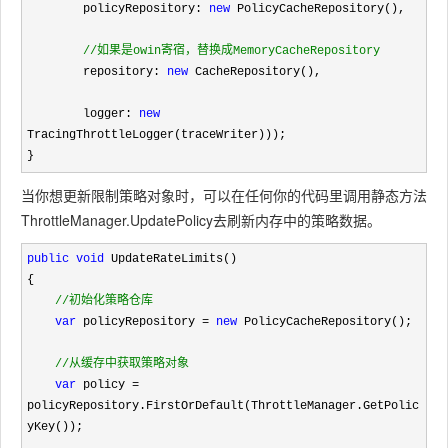
        policyRepository: 
new
 PolicyCacheRepository(),

//
如果是owin寄宿，替换成MemoryCacheRepository 
        repository: 
new
 CacheRepository(),

        logger: 
new
TracingThrottleLogger(traceWriter)));

}
当你想更新限制策略对象时，可以在任何你的代码里调用静态方法
ThrottleManager.UpdatePolicy去刷新内存中的策略数据。
public
void
 UpdateRateLimits()

{

//
初始化策略仓库
var
 policyRepository = 
new
 PolicyCacheRepository();

//
从缓存中获取策略对象
var
 policy =
policyRepository.FirstOrDefault(ThrottleManager.GetPolic
yKey());
