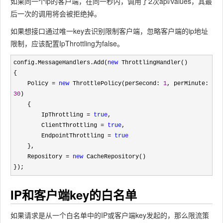
如果同一个ip的客户端，在同一秒内，调用了2次api/values，其最
后一次的调用将会被拒绝掉。
如果想接口通过唯一key去识别限制客户端，忽略客户端的ip地址
限制，应该配置IpThrottling为false。
config.MessageHandlers.Add(
new
 ThrottlingHandler()

{

    Policy 
= 
new
 ThrottlePolicy(perSecond: 
1
, perMinute: 
30
)

    {

        IpThrottling 
= 
true
,

        ClientThrottling 
= 
true
,

        EndpointThrottling 
= 
true
    },

    Repository 
= 
new
 CacheRepository()

});
IP和客户端key的白名单
如果请求是从一个白名单中的IP或客户端key发起的，那么限流策