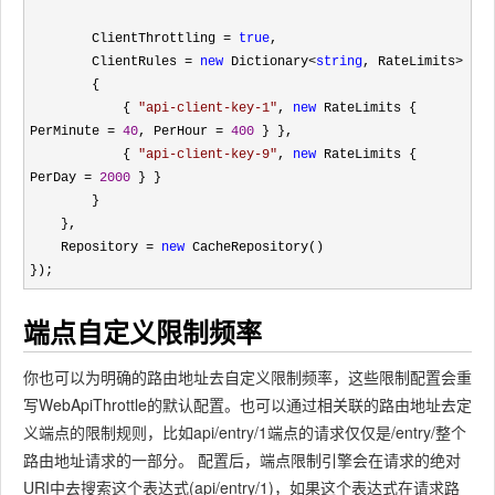
        ClientThrottling 
= 
true
,

        ClientRules 
= 
new
 Dictionary<
string
, RateLimits>
        { 

            { 
"
api-client-key-1
"
, 
new
 RateLimits { 
PerMinute = 
40
, PerHour = 
400
 } },

            { 
"
api-client-key-9
"
, 
new
 RateLimits { 
PerDay = 
2000
 } }

        }

    },

    Repository 
= 
new
 CacheRepository()

});
端点自定义限制频率
你也可以为明确的路由地址去自定义限制频率，这些限制配置会重
写WebApiThrottle的默认配置。也可以通过相关联的路由地址去定
义端点的限制规则，比如api/entry/1端点的请求仅仅是/entry/整个
路由地址请求的一部分。 配置后，端点限制引擎会在请求的绝对
URI中去搜索这个表达式(api/entry/1)，如果这个表达式在请求路