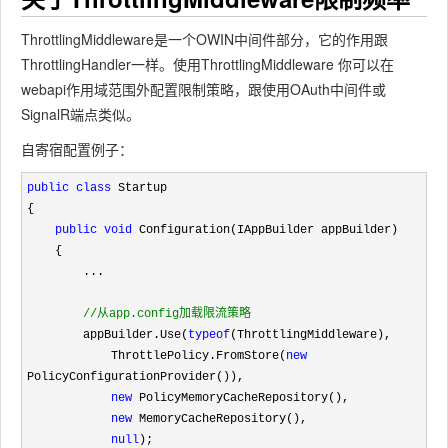
ThrottlingMiddleware是一个OWIN中间件部分，它的作用跟
ThrottlingHandler一样。使用ThrottlingMiddleware 你可以在
webapi作用域范围外配置限制策略，跟使用OAuth中间件或
SignalR端点类似。
自寄宿配置例子：
public
class
 Startup

{

public
void
 Configuration(IAppBuilder appBuilder)

    {

        ...

//
从app.config加载限流策略
        appBuilder.Use(
typeof
(ThrottlingMiddleware),

            ThrottlePolicy.FromStore(
new
PolicyConfigurationProvider()),

new
 PolicyMemoryCacheRepository(),

new
 MemoryCacheRepository(),

null
);
