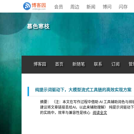
会员
周边
新闻
博问
闪存
慕色寒枝
博客园
首页
新随笔
联系
订阅
管
纯提示词驱动下，大模型流式工具链的高效实现方案
摘要： （注：本文在写作过程中借助 AI 工具辅助润色与
建议将文章链接丢给AI，以此来辅助理解） 纯提示词驱动
的实践中，效率与兼容性是核心
阅读全文