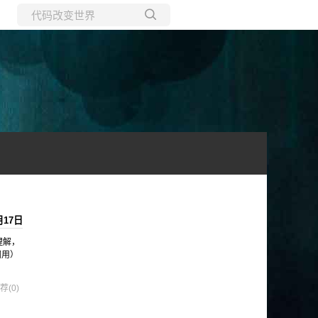
所有博客
当前博客
月17日
理解，
调用）
荐(0)