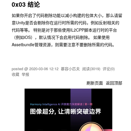
0x03 结论
如果你开启了代码剔除功能以减小构建的包体大小，那么请留
意Unity是否会剔除你在运行时所需的代码，例如反射相关的
代码等等。 特别是对于那些使用IL2CPP脚本运行时的平台
（例如iOS），默认情况下会启用代码剔除。 如果使用
Assetbundle管理资源，则需要注意不要删除所需的代码。
posted @
2020-03-06 12:12
慕容小匹夫
阅读(
3019
) 评论(
0
)
收藏
举报
刷新页面
返回顶部