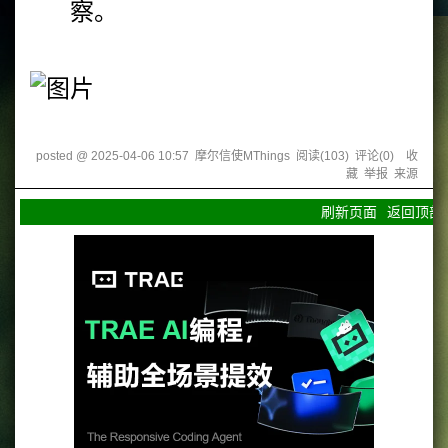
察。
posted @
2025-04-06 10:57
摩尔信使MThings
阅读(
103
) 评论(
0
)
收
藏
举报
来源
刷新页面
返回顶部