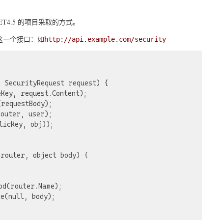
4.5 的项目采取的方式。
这一个接口：如
http://api.example.com/security
 SecurityRequest request) {

icKey, obj));

router, object body) {

d(router.Name);

e(null, body);
