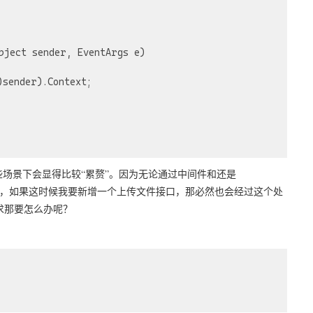
bject sender, EventArgs e)
sender).Context;

些场景下会显得比较“累赘”。因为无论通过中间件和还是
个过滤器，如果这时候我要新增一个上传文件接口，那必然也会经过这个处
求那要怎么办呢？