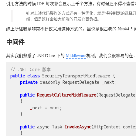
引用方法的时候 IDE 每次都会显示上千个方法，有时候还不得不查
针对上述代码爆炸的方式还有一种优化，就是将控制器的选择
端，但是这样会加大前端的开发心智负担。
综上所述我是非常不建议采用这种方式的。虽说是很古老的.Net4/4
中间件
其实我们熟悉了 .NETCore 下的
Middleware
机制，我们会很容易的在 .
// .NET Core 版本
public
class
 SecuriryTransportMiddleware {

private
 readonly RequestDelegate 
_
next;

public
RequestCultureMiddleware
(RequestDelegate
{

_
next = next;

    }

public
 async Task 
InvokeAsync
(HttpContext conte
{
