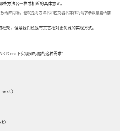
看哪些方法名一样或相近的具体意义。
开放给应用端，也就是将方法名和控制器名都作为请求参数暴露给前
.5 的框架，但是我们还是有其它相对更优雅的实现方式。
NETCore 下实现如标题的这种需求：
 next)
xt)