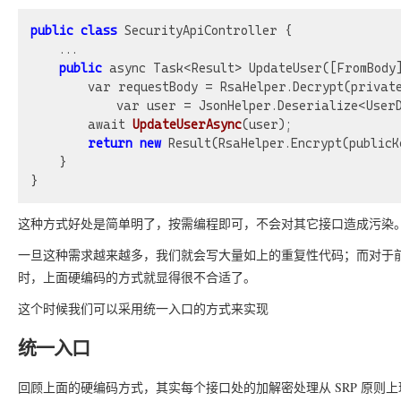
public
class
 SecurityApiController {

	...

public
 async Task<Result> UpdateUser([FromBody]
	    var requestBody = RsaHelper.Decrypt(privateKey, request.Content);

            var user = JsonHelper.Deserialize<UserD
await 
UpdateUserAsync
(user)
;

return
new
 Result(RsaHelper.Encrypt(publicK
	}

这种方式好处是简单明了，按需编程即可，不会对其它接口造成污染
一旦这种需求越来越多，我们就会写大量如上的重复性代码；而对于
时，上面硬编码的方式就显得很不合适了。
这个时候我们可以采用统一入口的方式来实现
统一入口
回顾上面的硬编码方式，其实每个接口处的加解密处理从 SRP 原