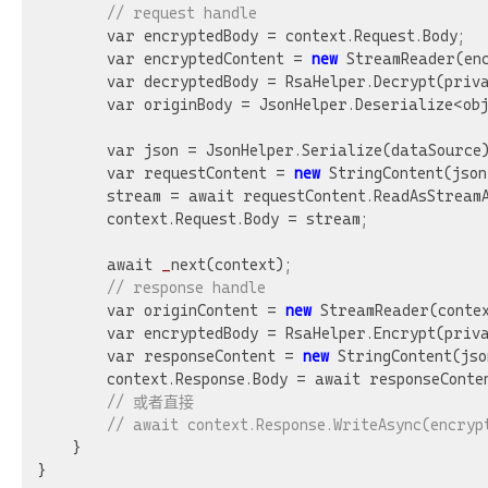
// request handle
        var encryptedBody = context.Request.Body;

        var encryptedContent = 
new
 StreamReader(enc
        var decryptedBody = RsaHelper.Decrypt(priva
        var originBody = JsonHelper.Deserialize<obj
        var json = JsonHelper.Serialize(dataSource)
        var requestContent = 
new
 StringContent(json
        stream = await requestContent.ReadAsStreamA
        context.Request.Body = stream;

        await 
_
next(context);

// response handle
        var originContent = 
new
 StreamReader(contex
        var encryptedBody = RsaHelper.Encrypt(priva
        var responseContent = 
new
 StringContent(jso
        context.Response.Body = await responseConten
// 或者直接
// await context.Response.WriteAsync(encryp
    }
