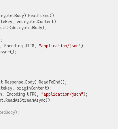
ryptedBody).ReadToEnd();

teKey, encryptedContent);

ect>(decryptedBody);

;

, Encoding.UTF8, 
"application/json"
);

sync();

t.Response.Body).ReadToEnd();

teKey, originContent);

n, Encoding.UTF8, 
"application/json"
);

t.ReadAsStreamAsync();

tedBody);