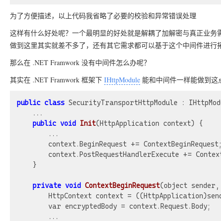
为了方便描述，以上代码我省略了必要的校验和异常错误处理
这样有什么好处呢？一个最明显的好处就是解耦了加解密与真正业务
做到这里其实就差不多了，还有其它需求都可以基于这个中间件进行
那么在 .NET Framwork 没有中间件怎么办呢？
其实在 .NET Framwork 框架下
IHttpModule
能和中间件一样能做到这
public
class
 SecurityTransportHttpModule : IHttpModu
	...

public
void
Init
(HttpApplication context)
{

	    ...

	    context.BeginRequest += ContextBeginRequest;

	    context.PostRequestHandlerExecute += ContextPostRequestHandlerExecute;

	}

private
void
ContextBeginRequest
(object sender,
	    HttpContext context = ((HttpApplication)sender).Context;

	    var encryptedBody = context.Request.Body;

	    ...
