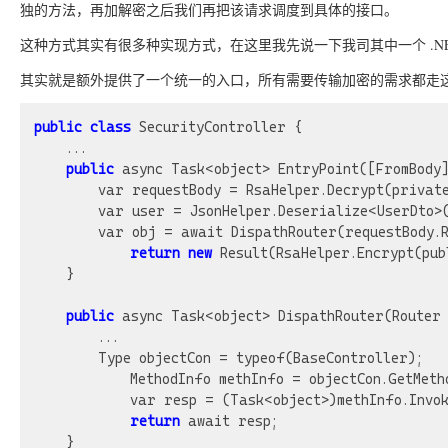
独的方法，再加解密之后我们再把该请求调度到具体的接口。
这种方式其实有很多种实现方式，在这里我先说一下我司其中一个 .NET
其实就是额外提供了一个统一的入口，所有需要传输加密的需求都走
public
class
 SecurityController {

	...

public
 async Task<object> EntryPoint([FromBody]
	    var requestBody = RsaHelper.Decrypt(privateKey, request.Content);

	    var user = JsonHelper.Deserialize<UserDto>(requestBody);

	    var obj = await DispathRouter(requestBody.Router, user);

return
new
 Result(RsaHelper.Encrypt(publ
	}

public
 async Task<object> DispathRouter(Router 
	    ...

	    Type objectCon = typeof(BaseController);

            MethodInfo methInfo = objectCon.GetMetho
            var resp = (Task<object>)methInfo.Invok
return
 await resp;

	}
