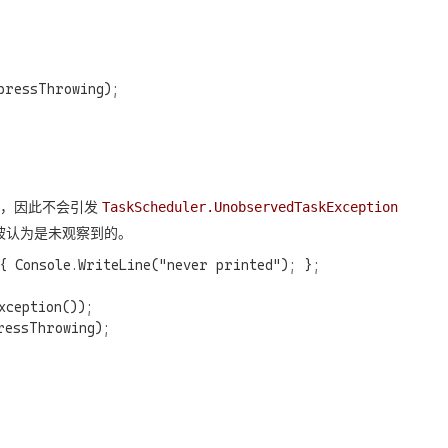
ressThrowing);

“，因此不会引发
TaskScheduler.UnobservedTaskException
被认为是未观察到的。
 Console.WriteLine("never printed"); };

ception());

essThrowing);
