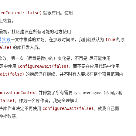
就很有用。使用
redContext: false)
上恢复。
最初，社区建议在所有可能的地方使用
最佳实践
一文中推荐的立场。在那段时间里，我们就默认为
的原
true
的库开发人员。
alse)
修改。第一次（尽管是微小的）变化是，不再是”尽可能使用
代码中使用
，而不要在应用代码中使用。
ConfigureAwait(false)
的抱怨仍在继续，并不时有人要求在整个项目范围内
ait(false)
并修复了所有需要 sync-over-async（即同步套
onizationContext
。作为一名库作者，我完全理解让
false)
些库作者决定不再使用
。就我自己而
ConfigureAwait(false)
种挫败感。