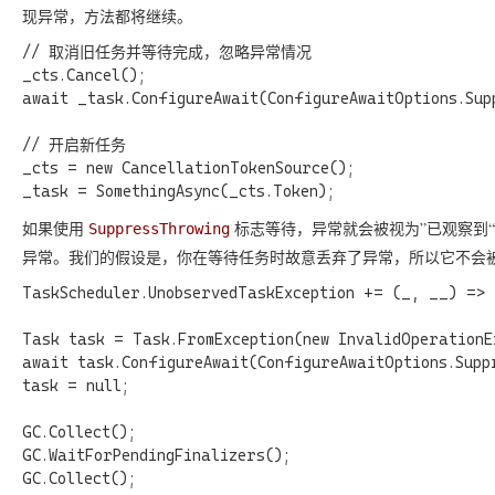
现异常，方法都将继续。
// 取消旧任务并等待完成，忽略异常情况

_cts.Cancel();

await _task.ConfigureAwait(ConfigureAwaitOptions.Supp
// 开启新任务

_cts = new CancellationTokenSource();

如果使用
标志等待，异常就会被视为”已观察到
SuppressThrowing
异常。我们的假设是，你在等待任务时故意丢弃了异常，所以它不会
TaskScheduler.UnobservedTaskException += (_, __) => {
Task task = Task.FromException(new InvalidOperationEx
await task.ConfigureAwait(ConfigureAwaitOptions.Suppr
task = null;

GC.Collect();

GC.WaitForPendingFinalizers();

GC.Collect();
