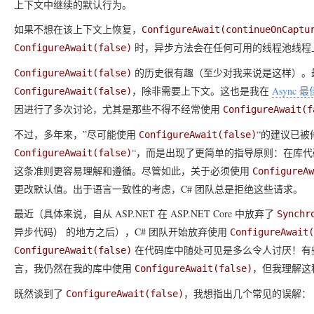
上下文中继续的默认行为。
如果不想在该上下文上恢复，
ConfigureAwait(continueOnCaptu
时，异步方法会在任何可用的线程池线程
ConfigureAwait(false)
的历史很有趣（至少对我来说是这样）。
ConfigureAwait(false)
，除非需要上下文。这也是我在
Async 
ConfigureAwait(false)
因进行了多次讨论，尤其是那些不得不经常使用
ConfigureAwait(f
不过，多年来，”尽可能使用
“的建议已被
ConfigureAwait(false)
“，而是出现了更简单的指导原则：在库
ConfigureAwait(false)
这条准则更容易理解和遵循。尽管如此，关于必须使用
ConfigureAw
更改默认值。出于语言一致性的考虑，C# 团队总是拒绝这些请求。
最近（具体来说，自从 ASP.NET 在 ASP.NET Core 中放弃了
Synchr
异步代码） 的地方之后），C# 团队开始放弃使用
ConfigureAwait(
在代码库中随处可见是多么令人讨厌！有
ConfigureAwait(false)
言，我仍然在我的库中使用
，但我理解这
ConfigureAwait(false)
既然谈到了
，我想指出几个常见的误解：
ConfigureAwait(false)