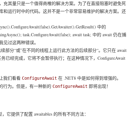
，充其量只是一个值得商榷的解决方案。为了在直接阻塞时避免死
库和运行时中的代码。这并不是一个非常容易维护的解决方案。还
nc().ConfigureAwait(false).GetAwaiter().GetResult()
中的
ingAsync(); task.ConfigureAwait(false); await task;
中的
await
仍在捕
我见过这两种错误。
续部分“或”在不同的线程上运行此方法的后续部分“。它只在
await
任务已经完成，它将不会暂停执行；在这种情况下，
ConfigureAwait
让我们看看
在 .NET8 中是如何得到增强的。
ConfigureAwait
的行为。但是，有一种新的
即将出现！
ConfigureAwait
它提供了配置 awaitables 的所有不同方法：