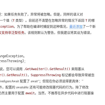
楚：如果任务失败了，异常将被忽略。但是，同样的语义对
一个值（
类型）。目前还不清楚在忽略异常的情况下返回
的哪
T
T
。为了帮助在编译时捕捉到这种情况，
最近添加
了一个新
xception
。该规则默认为警告，但我建议将其设为错误，
ing 仅支持非泛型任务
eException。

说，您可以调用
来阻塞从
.GetAwaiter().GetResult()
，
标记都会导致异常被忽
r().GetResult()
SuppressThrowing
gureAwait 配置了 await“；但现在你必须说得更具体：”
 的行为外，配置的 awaitable 还有可能修改阻塞代码的行为。除了修改
仍然主要用于配置
。当然，不推荐在异步代码中进行阻塞操
await