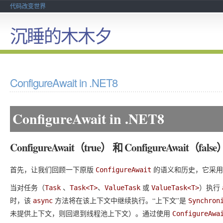
代码改变世界
沉睡的木木夕
ConfigureAwait in .NET8
ConfigureAwait in .NET8
ConfigureAwait（true） 和 ConfigureAwait（false
首先，让我们回顾一下原版
的语义和历史，它采
ConfigureAwait
当对任务（
、
、
或
）执行
Task
Task<T>
ValueTask
ValueTask<T>
时，该
方法将在该上下文中继续执行。“上下文”是
async
Synchron
未提供上下文，则回退到线程池上下文）。通过使用
ConfigureAwa