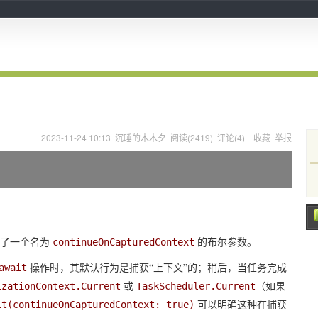
2023-11-24 10:13
沉睡的木木夕
阅读(
2419
) 评论(
4
)
收藏
举报
）
用了一个名为
的布尔参数。
continueOnCapturedContext
操作时，其默认行为是捕获“上下文”的；稍后，当任务完成
await
或
（如果
izationContext.Current
TaskScheduler.Current
可以明确这种在捕获
it(continueOnCapturedContext: true)