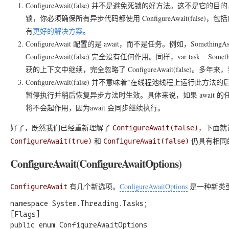
ConfigureAwait(false)
并不是避免死锁的好方法。这不是它的目的
锁，你必须确保所有异步代码都使用
ConfigureAwait(false)
，包括
有
更好的解决方案
。
ConfigureAwait
配置的是
await
，而不是任务。例如，
SomethingAsy
ConfigureAwait(false)
完全没有任何作用。同样，
var task = Someth
获的上下文中继续，完全忽略了
ConfigureAwait(false)
。多年来，
ConfigureAwait(false)
并不意味着”在线程池线程上运行此方法的后
暂停执行并稍后恢复异步方法时生效。具体来说，如果
await
的
将不会起作用，因为
await
会同步继续执行。
好了，既然我们已经重新理解了
，下面就
ConfigureAwait(false)
和
仍具有相同
ConfigureAwait(true)
ConfigureAwait(false)
ConfigureAwait(ConfigureAwaitOptions)
有几个新选项。
ConfigureAwaitOptions
是一种新类型，
ConfigureAwait
namespace System.Threading.Tasks;

[Flags]

public enum ConfigureAwaitOptions
