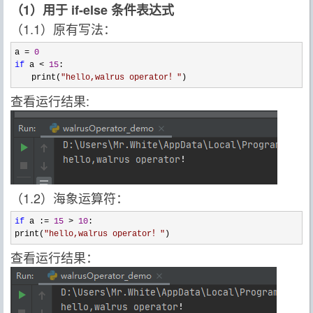
（1）用于 if-else 条件表达式
（1.1）原有写法：
a = 
0
if
 a < 
15
:

　　print(
"
hello,walrus operator！
"
)
查看运行结果:
（1.2）海象运算符：
if
 a := 
15
 > 
10
:

print(
"
hello,walrus operator！
"
)
查看运行结果：