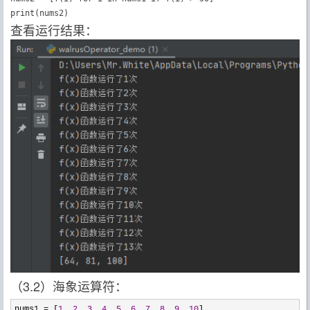
print(nums2)
查看运行结果：
（3.2）海象运算符：
nums1 = [
1
, 
2
, 
3
, 
4
, 
5
, 
6
, 
7
, 
8
, 
9
, 
10
]
