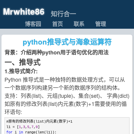
Mrwhite86
知行合一
博客园
首页
联系
管理
python推导式与海象运算符
背景：介绍两种python用于语句优化的用法
一、推导式
1.推导式简介:
Python 推导式是一种独特的数据处理方式，可以从
一个数据序列构建另一个新的数据序列的结构体。
支持：列表(list)、元组(tuple)、集合(set)、 字典(dict)
如原有的修改列表(list)内元素(数字)+1需要使用的循
环语句:
#原有的修改列表(list)内元素(数字)+1
l1 = [
1
,
3
,
5
,
7
,
9
for
 i 
in
 range(len(l1)):
