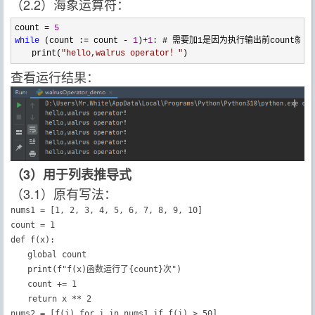
（2.2）海象运算符：
count = 
5
while
 (count := count - 
1
)+
1
: # 需要加1是因为执行输出前count就减1
　　print(
"
hello,walrus operator！
"
)
查看运行结果：
（3）用于列表推导式
（3.1）原有写法：
nums1 = [1, 2, 3, 4, 5, 6, 7, 8, 9, 10]

count = 1

def f(x):

　　global count

　　print(f"f(x)函数运行了{count}次")

　　count += 1

　　return x ** 2

nums2 = [f(i) for i in nums1 if f(i) > 50]
