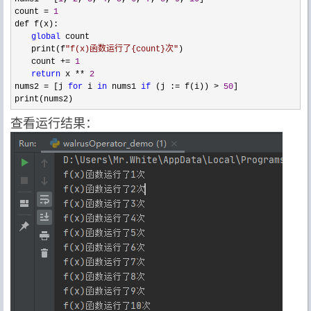
count 
= 
1
def f(x):

global
 count

　　print(f
"
f(x)函数运行了{count}次
"
)

　　count 
+= 
1
return
 x ** 
2
nums2 
= [j 
for
 i 
in
 nums1 
if
 (j := f(i)) > 
50
]

print(nums2)
查看运行结果：