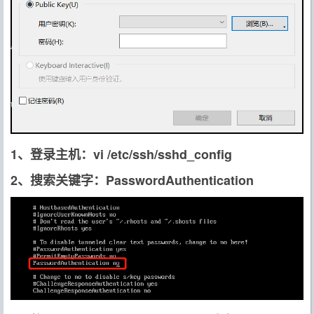
1、登录主机：vi /etc/ssh/sshd_config
2、搜索关键字：PasswordAuthentication