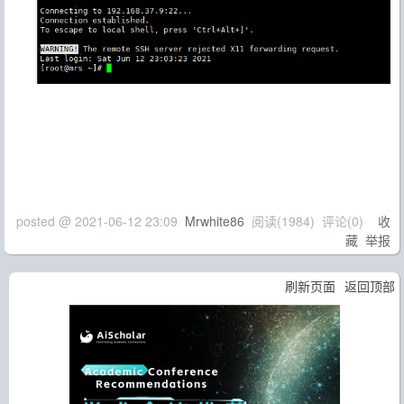
posted @
2021-06-12 23:09
Mrwhite86
阅读(
1984
) 评论(
0
)
收
藏
举报
刷新页面
返回顶部