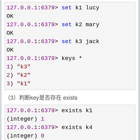
127.0
.
0.1
:
6379
> 
set
 k1 lucy

127.0
.
0.1
:
6379
> 
set
 k2 mary

127.0
.
0.1
:
6379
> 
set
 k3 jack

127.0
.
0.1
:
6379
1
) 
"
k3
"
2
) 
"
k2
"
3
) 
"
k1
"
（3）判断key是否存在 exists
127.0
.
0.1
:
6379
>
 exists k1

(integer) 
1
127.0
.
0.1
:
6379
>
 exists k4

(integer) 
0