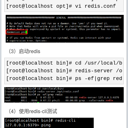
[root@localhost opt]# vi redis.conf 
（3）启动redis
[root@localhost bin]# cd /usr/local/bi
[root@localhost bin]# redis
-server /op
[root@localhost bin]# ps 
-ef|grep redi
（4）使用redis-cli测试