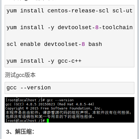
yum install centos-release-scl scl-uti
yum install 
-y devtoolset-
8
-
toolchain

scl enable devtoolset
-
8
 bash
yum install -y gcc-c++
测试gcc版本
gcc --version
3、解压缩：