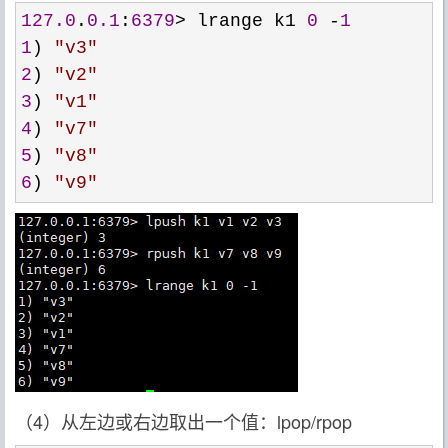
127.0
.
0.1
:
6379
> lrange k1 
0
 -
1
1
) 
"
v3
"
2
) 
"
v2
"
3
) 
"
v1
"
4
) 
"
v7
"
5
) 
"
v8
"
6
) 
"
v9
"
（4）从左边或右边取出一个值：lpop/rpop