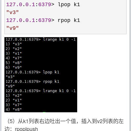
127.0
.
0.1
:
6379
>
"
v3
"
127.0
.
0.1
:
6379
>
"
v9
"
（5）从k1列表右边吐出一个值，插入到v2列表的左
边：rpoplpush