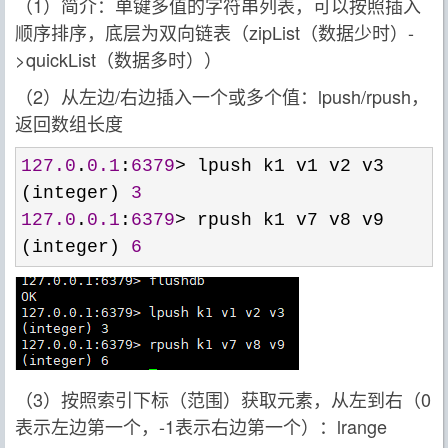
（1）简介：单键多值的字符串列表，可以按照插入
顺序排序，底层为双向链表（zipList（数据少时）-
>quickList（数据多时））
（2）从左边/右边插入一个或多个值：lpush/rpush，
返回数组长度
127.0
.
0.1
:
6379
>
 lpush k1 v1 v2 v3

(integer) 
3
127.0
.
0.1
:
6379
>
 rpush k1 v7 v8 v9

(integer) 
6
（3）按照索引下标（范围）获取元素，从左到右（0
表示左边第一个，-1表示右边第一个）：lrange