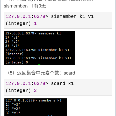
sismember，1有0无
127.0
.
0.1
:
6379
>
 sismember k1 v1

(integer) 
1
（5）返回集合中元素个数：scard
127.0
.
0.1
:
6379
>
 scard k1

(integer) 
3