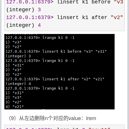
127.0
.
0.1
:
6379
> linsert k1 before 
"
v3
"
(integer) 
3
127.0
.
0.1
:
6379
> linsert k1 after 
"
v2
"
(integer) 
4
（9）从左边删除n个对应的value：lrem