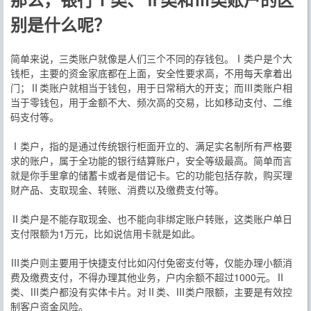
别是什么呢？
简单来说，三类账户就像是人们三个不同的存钱包。Ⅰ类户是个大
钱柜，主要的资金家底都在上面，安全性要求高，不用每天拿着出
门；Ⅱ类账户就相当于钱包，用于日常稍大的开支；而Ⅲ类账户相
当于零钱包，用于金额不大、频次高的交易，比如移动支付、二维
码支付等。
Ⅰ类户，指的是通过传统银行柜面开立的、满足实名制所有严格要
求的账户，属于全功能的银行结算账户，安全等级最高。简单而言
就是你手里拿的储蓄卡或者是借记卡。它的功能包括存款，购买理
财产品、支取现金、转账、消费以及缴费支付等。
Ⅱ类户是不能存取现金、也不能向非绑定账户转账，这类账户单日
支付限额为1万元，比如说信用卡就是如此。
Ⅲ类户则主要用于快捷支付比如闪付免密支付等，仅能办理小额消
费及缴费支付，不得办理其他业务，户内余额不超过1000元。Ⅱ
类、Ⅲ类户都没有实体卡片。对Ⅱ类、Ⅲ类户限额，主要是有效控
制客户资金风险。