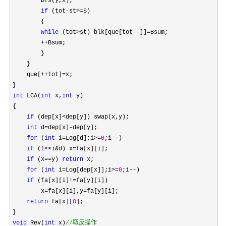
        Dfs(y,x);

if
 (tot-st>=
S)

        {

while
 (tot>st) blk[que[tot--]]=
Bsum;

++
Bsum;

        }

    }

    que[
++tot]=
x;

int
 LCA(
int
 x,
int
 y)

{

if
 (dep[x]<
dep[y]) swap(x,y);

int
 d=dep[x]-
dep[y];

for
 (
int
 i=Log[d];i>=
0
;i--
)

if
 (
1
<<i&d) x=
fa[x][i];

if
 (x==y) 
return
 x;

for
 (
int
 i=Log[dep[x]];i>=
0
;i--
)

if
 (fa[x][i]!=
fa[y][i])

        x
=fa[x][i],y=
fa[y][i];

return
 fa[x][
0
];

void
 Rev(
int
 x)
//
取反操作