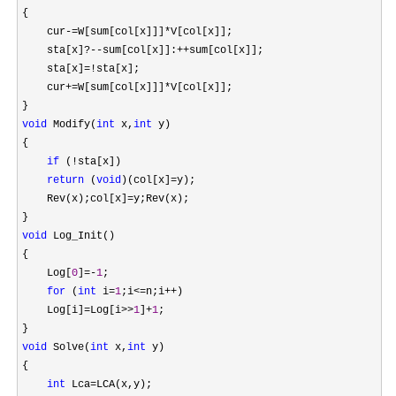
{

    cur
-=W[sum[col[x]]]*
V[col[x]];

    sta[x]
?--sum[col[x]]:++
sum[col[x]];

    sta[x]
=!
sta[x];

    cur
+=W[sum[col[x]]]*
V[col[x]];

void
 Modify(
int
 x,
int
 y)

{

if
 (!
sta[x])

return
 (
void
)(col[x]=
y);

    Rev(x);col[x]
=
y;Rev(x);

void
 Log_Init()

{

    Log[
0
]=-
1
;

for
 (
int
 i=
1
;i<=n;i++
)

    Log[i]
=Log[i>>
1
]+
1
;

void
 Solve(
int
 x,
int
 y)

{

int
 Lca=
LCA(x,y);
