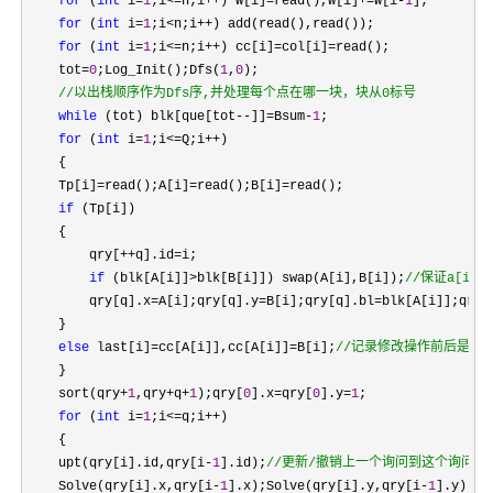
for
 (
int
 i=
1
;i<=n;i++) W[i]=read(),W[i]+=W[i-
1
];

for
 (
int
 i=
1
;i<n;i++
) add(read(),read());

for
 (
int
 i=
1
;i<=n;i++) cc[i]=col[i]=
read();

    tot
=
0
;Log_Init();Dfs(
1
,
0
);

//
以出栈顺序作为Dfs序,并处理每个点在哪一块，块从0标号
while
 (tot) blk[que[tot--]]=Bsum-
1
;

for
 (
int
 i=
1
;i<=Q;i++
)                      

    {

    Tp[i]
=read();A[i]=read();B[i]=
read();

if
 (Tp[i])

    {

        qry[
++q].id=
i;

if
 (blk[A[i]]>blk[B[i]]) swap(A[i],B[i]);
//
保证a[i]的
        qry[q].x=A[i];qry[q].y=B[i];qry[q].bl=blk[A[i]];qry[
    }

else
 last[i]=cc[A[i]],cc[A[i]]=B[i];
//
记录修改操作前后是啥
    }

    sort(qry
+
1
,qry+q+
1
);qry[
0
].x=qry[
0
].y=
1
;

for
 (
int
 i=
1
;i<=q;i++
)

    {

    upt(qry[i].id,qry[i
-
1
].id);
//
更新/撤销上一个询问到这个询问中
    Solve(qry[i].x,qry[i-
1
].x);Solve(qry[i].y,qry[i-
1
].y);
