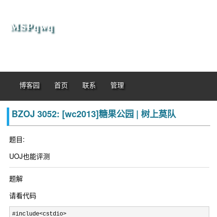
MSPqwq
博客园
首页
联系
管理
BZOJ 3052: [wc2013]糖果公园 | 树上莫队
题目:
UOJ也能评测
题解
请看代码
#include<cstdio>