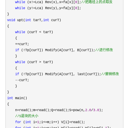
while
 (x!=Lca) Rev(x),x=fa[x][
0
];
//
把路径上的点取反
while
 (y!=Lca) Rev(y),y=fa[y][
0
];

void
 upt(
int
 tarT,
int
 curT)

{

while
 (curT <
 tarT)

    {

++
curT;

if
 (!Tp[curT]) Modify(A[curT], B[curT]);
//
进行修改
    }

while
 (curT >
 tarT)

    {

if
 (!Tp[curT]) Modify(A[curT], last[curT]);
//
撤销修改
    --
curT;

    }

int
 main()

{

    n
=read();m=read();Q=read();S=pow(n,
2.0
/
3.0
);

//
S是块的大小
for
 (
int
 i=
1
;i<=m;i++) V[i]=
read();
