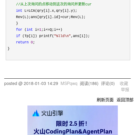
//
从上次询问的点移动到这次的询问并更新cur
int
 L=
LCA(qry[i].x,qry[i].y);

    Rev(L);ans[qry[i].id]
=
cur;Rev(L);

    }

for
 (
int
 i=
1
;i<=Q;i++
)

if
 (Tp[i]) printf(
"
%lld\n
"
,ans[i]);

return
0
;

}

posted @
2018-01-03 14:29
MSPqwq
阅读(
186
) 评论(
0
)
收藏
举报
刷新页面
返回顶部