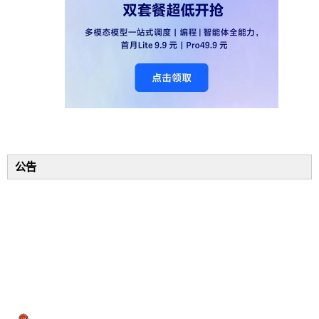
公告
博客园
© 2004-2026
浙公网安备 33010602011771号
浙ICP备2021040463号-3