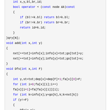
int
 x,y,bl,br,id;

bool
operator
 < (
const
 node &k)
const
    {

if
 (bl!=k.bl) 
return
 bl<
k.bl;

if
 (br!=k.br) 
return
 br<
k.br;

return
 id<
k.id;

    }

void
 add(
int
 x,
int
 y)

{

    nxt[
++tot]=info[x];info[x]=tot;go[tot]=
y;

    nxt[
++tot]=info[y];info[y]=tot;go[tot]=
x;

void
 Dfs(
int
 x,
int
 F)

{

int
 y,st=tot;dep[x]=dep[F]+
1
;fa[x][
0
]=
F;

for
 (
int
 i=
0
;fa[x][i];i++
)

    fa[x][i
+
1
]=
fa[fa[x][i]][i];

for
 (
int
 k=info[x];y=go[k],k;k=
nxt[k])

if
 (y!=
F)

    {
