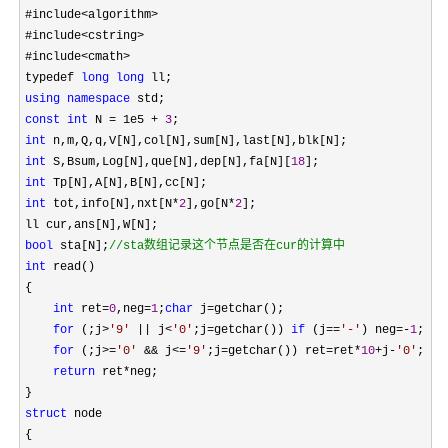
#include
<algorithm>
#include
<cstring>
#include
<cmath>
typedef 
long
long
using
namespace
const
int
 N = 1e5 + 
3
int
int
 S,Bsum,Log[N],que[N],dep[N],fa[N][
18
int
int
 tot,info[N],nxt[N*
2
],go[N*
2
];

bool
 sta[N];
//
sta数组记录这个节点是否在cur的计算中
int
 read()

{

int
 ret=
0
,neg=
1
;
char
 j=
getchar();

for
 (;j>
'
9
'
 || j<
'
0
'
;j=getchar()) 
if
 (j==
'
-
'
) neg=-
1
;

for
 (;j>=
'
0
'
 && j<=
'
9
'
;j=getchar()) ret=ret*
10
+j-
'
0
'
;

return
 ret*
neg;

struct
 node

{
