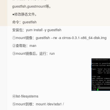
guestfish,guestmount等。
●修改静态文件。
命令：guestfish
安装包：yum install -y guestfish
①mount镜像：guestfish --rw -a cirros-0.3.1-x86_64-disk.img
②查帮助：man
③mount镜像后，运行：run
④list-filesystems
⑤mount到根：mount /dev/sda1 /