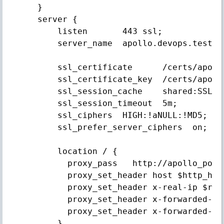
 }

 server {

     listen       443 ssl;

     server_name  apollo.devops.test.co
     ssl_certificate      /certs/apoll
     ssl_certificate_key  /certs/apoll
     ssl_session_cache    shared:SSL:1m
     ssl_session_timeout  5m;

     ssl_ciphers  HIGH:!aNULL:!MD5;

     ssl_prefer_server_ciphers  on;

     location / {

       proxy_pass   http://apollo_porta
       proxy_set_header host $http_host
       proxy_set_header x-real-ip $remo
       proxy_set_header x-forwarded-fo
       proxy_set_header x-forwarded-pro
     }
