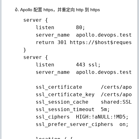
Apollo 配置 https，并重定向 http 到 https
 server {

     listen       80;

     server_name  apollo.devops.test.co
     return 301 https://$host$request_u
 }

 server {

     listen       443 ssl;

     server_name  apollo.devops.test.co
     ssl_certificate      /certs/apoll
     ssl_certificate_key  /certs/apoll
     ssl_session_cache    shared:SSL:1m
     ssl_session_timeout  5m;

     ssl_ciphers  HIGH:!aNULL:!MD5;

     ssl_prefer_server_ciphers  on;
