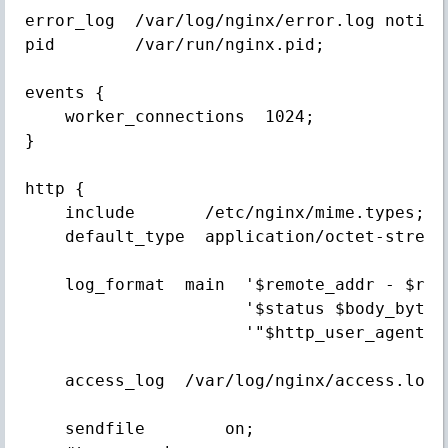
error_log  /var/log/nginx/error.log notice;
pid        /var/run/nginx.pid;

events {

    worker_connections  1024;

}

http {

    include       /etc/nginx/mime.types;

    default_type  application/octet-stream;
    log_format  main  '$remote_addr - $rem
                      '$status $body_bytes
                      '"$http_user_agent" 
    access_log  /var/log/nginx/access.log  
    sendfile        on;
