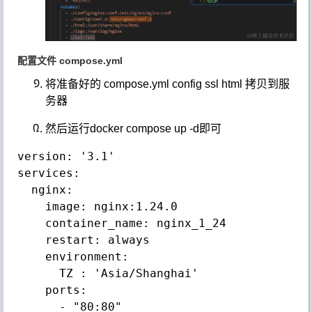
配置文件 compose.yml
将准备好的 compose.yml config ssl html 拷贝到服
务器
然后运行
docker compose up -d
即可
version: '3.1'

services:

  nginx:

    image: nginx:1.24.0

    container_name: nginx_1_24

    restart: always

    environment:

      TZ : 'Asia/Shanghai'

    ports:

      - "80:80"
