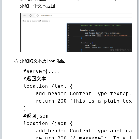
添加一个文本返回
添加的文本及 json 返回
 #server{....

 #返回文本

 location /text {

     add_header Content-Type text/plain
     return 200 'This is a plain text r
 }       

 #返回json 

 location /json {

     add_header Content-Type applicatio
     return 200 '{"message": "This is 