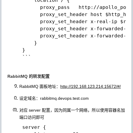
     location / {

       proxy_pass   http://apollo_porta
       proxy_set_header host $http_host
       proxy_set_header x-real-ip $remo
       proxy_set_header x-forwarded-fo
       proxy_set_header x-forwarded-pro
     }

 }

 ```

RabbitMQ 的转发配置
RabbitMQ 面板地址：
http://192.168.123.214:15672/#/
设定域名：rabbitmq.devops.test.com
对应 server 配置，因为同属一个网络，所以使用容器名加
端口访问即可
 server {
