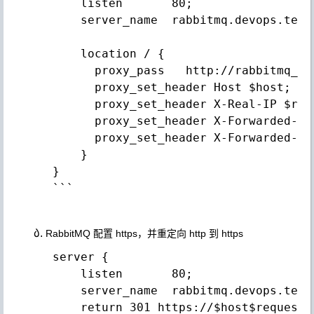
     listen       80;

     server_name  rabbitmq.devops.test.
     location / {

       proxy_pass   http://rabbitmq_3_1
       proxy_set_header Host $host;

       proxy_set_header X-Real-IP $remo
       proxy_set_header X-Forwarded-Fo
       proxy_set_header X-Forwarded-Pro
     }

 }

 ```

RabbitMQ 配置 https，并重定向 http 到 https
 server {

     listen       80;

     server_name  rabbitmq.devops.test.
     return 301 https://$host$request_u