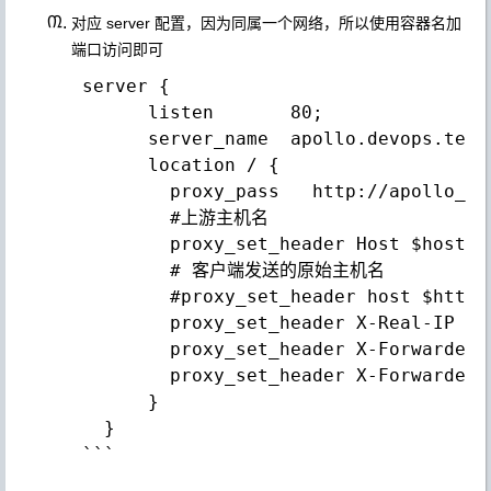
对应 server 配置，因为同属一个网络，所以使用容器名加
端口访问即可
 server {

       listen       80;

       server_name  apollo.devops.test.
       location / {

         proxy_pass   http://apollo_por
         #上游主机名

         proxy_set_header Host $host;

         # 客户端发送的原始主机名

         #proxy_set_header host $http_h
         proxy_set_header X-Real-IP $re
         proxy_set_header X-Forwarded-
         proxy_set_header X-Forwarded-P
       }

   }

 ```
