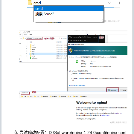
尝试修改配置：D:\Software\nginx-1.24.0\confi\nginx.conf