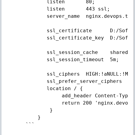
         listen       80;

         listen       443 ssl;

         server_name  nginx.devops.test
         ssl_certificate      D:/Softw
         ssl_certificate_key  D:/Softw
         ssl_session_cache    shared:SS
         ssl_session_timeout  5m;

         ssl_ciphers  HIGH:!aNULL:!MD5;
         ssl_prefer_server_ciphers  on;
         location / {

              add_header Content-Type t
              return 200 'nginx.devops.
          }

      }

  ```
