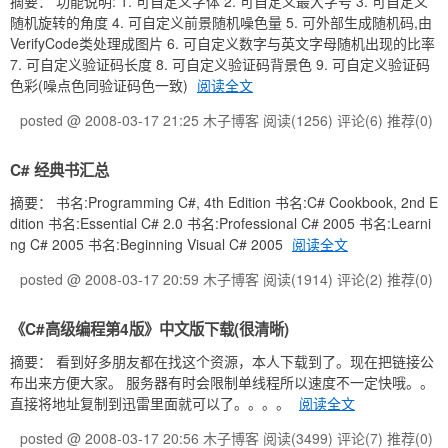
摘要： 功能说明: 1. 可自定义字体 2. 可自定义最大字号 3. 可自定义
随机旋转的角度 4. 可自定义前景随机噪色量 5. 可外部生成随机码,由
VerifyCode类处理成图片 6. 可自定义数字与英文字母随机出现的比率
7. 可自定义验证码长度 8. 可自定义验证码背景色 9. 可自定义验证码
色彩(噪点色同验证码色一致)
阅读全文
posted @ 2008-03-17 21:25 木子博客
阅读(1256)
评论(6)
推荐(0)
C# 经典书汇总
摘要： 书名:Programming C#, 4th Edition 书名:C# Cookbook, 2nd E
dition 书名:Essential C# 2.0 书名:Professional C# 2005 书名:Learni
ng C# 2005 书名:Beginning Visual C# 2005
阅读全文
posted @ 2008-03-17 20:59 木子博客
阅读(1914)
评论(2)
推荐(0)
《C#高级编程第4版》中文版下载(很清晰)
摘要： 看到好多朋友都在找这个资源，本人下载到了。现在把链接公
布出来方便大家。 服务器有时会限制单线程所以速度不一定快哦。。
直接将地址复制到迅雷里面就可以了。。。。
阅读全文
posted @ 2008-03-17 20:56 木子博客
阅读(3499)
评论(7)
推荐(0)