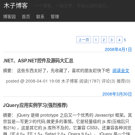
木子博客
一个博客，一段文字；写给以后的自己...
博客园
首页
联系
管理
上一页
1
2
3
4
5
2008年4月1日
.NET、ASP.NET控件及源码大汇总
摘要： 这些东西太好了，先收藏了，喜欢的朋友赶快下吧
阅读全文
posted @ 2008-04-01 19:08 木子博客
阅读(1787)
评论(3)
推荐(0)
2008年3月30日
JQuery应用实例学习(强烈推荐)
摘要： jQuery 是继 prototype 之后又一个优秀的 Javascript 框架。其
宗旨是—写更少的代码,做更多的事情。它是轻量级的 js 库(压缩后只
有21k) ，这是其它的 js 库所不及的，它兼容 CSS3，还兼容各种浏览
器（IE 6.0+, FF 1.5+, Safari 2.0+, Opera 9.0+）。 jQuery 是一个快