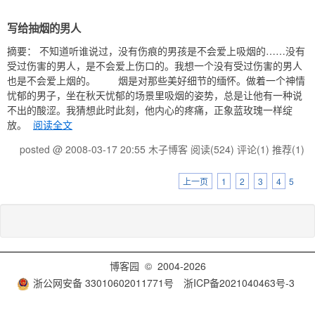
写给抽烟的男人
摘要： 不知道听谁说过，没有伤痕的男孩是不会爱上吸烟的……没有
受过伤害的男人，是不会爱上伤口的。我想一个没有受过伤害的男人
也是不会爱上烟的。 烟是对那些美好细节的缅怀。做着一个神情
忧郁的男子，坐在秋天忧郁的场景里吸烟的姿势，总是让他有一种说
不出的酸涩。我猜想此时此刻，他内心的疼痛，正象蓝玫瑰一样绽
放。
阅读全文
posted @ 2008-03-17 20:55 木子博客
阅读(524)
评论(1)
推荐(1)
上一页
1
2
3
4
5
博客园
© 2004-2026
浙公网安备 33010602011771号
浙ICP备2021040463号-3