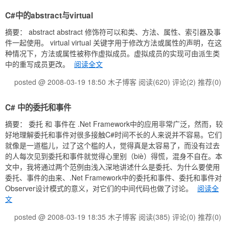
C#中的abstract与virtual
摘要： abstract abstract 修饰符可以和类、方法、属性、索引器及事
件一起使用。 virtual virtual 关键字用于修改方法或属性的声明，在这
种情况下，方法或属性被称作虚拟成员。虚拟成员的实现可由派生类
中的重写成员更改。
阅读全文
posted @ 2008-03-19 18:50 木子博客
阅读(620)
评论(2)
推荐(0)
C# 中的委托和事件
摘要： 委托 和 事件在 .Net Framework中的应用非常广泛，然而，较
好地理解委托和事件对很多接触C#时间不长的人来说并不容易。它们
就像是一道槛儿，过了这个槛的人，觉得真是太容易了，而没有过去
的人每次见到委托和事件就觉得心里别（biè）得慌，混身不自在。本
文中，我将通过两个范例由浅入深地讲述什么是委托、为什么要使用
委托、事件的由来、.Net Framework中的委托和事件、委托和事件对
Observer设计模式的意义，对它们的中间代码也做了讨论。
阅读全
文
posted @ 2008-03-19 18:35 木子博客
阅读(385)
评论(0)
推荐(0)