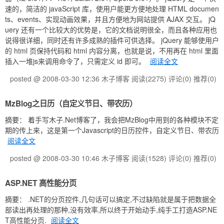
速的，简洁的 javaScript 库，使用户能更方便地处理 HTML documen
ts、events、实现动画效果，并且方便地为网站提供 AJAX 交互。 jQ
uery 还有一个比较大的优势是，它的文档说明很全，而且各种应用也
说得很详细，同时还有许多成熟的插件可供选择。 jQuery 能够使用户
的 html 页保持代码和 html 内容分离，也就是说，不用再在 html 里面
插入一堆js来调用命令了，只需定义 id 即可。
阅读全文
posted @ 2008-03-30 12:36 木子博客
阅读(2275)
评论(0)
推荐(0)
MzBlog之日历（自定义节日、带农历）
摘要： 着手写木子.Net博客了，我会把MzBlog中用到的各种模块不定
期的传上来，这是第一个Javascript的日历控件，自定义节日、带农历
阅读全文
posted @ 2008-03-30 10:46 木子博客
阅读(1528)
评论(0)
推荐(0)
ASP.NET 高性能分页
摘要： .NET的分页控件,几句话可以搞定,不过缺陷就是属于把数据全
部读出再处理的那种,没有效率,所以终于开始动手,纯手工打造ASP.NE
T高性能分页.
阅读全文