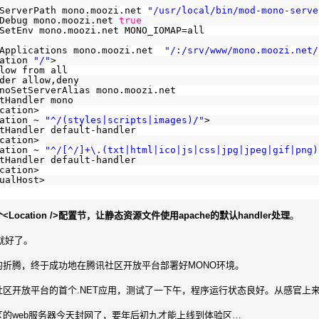
ServerPath mono.moozi.net 
"/usr/local/bin/mod-mono-serve
Debug mono.moozi.net 
true
SetEnv mono.moozi.net MONO_IOMAP=all  
Applications mono.moozi.net  
"/:/srv/www/mono.moozi.net/
ation 
"/"
>
low from all
der allow,deny
noSetServerAlias mono.moozi.net
tHandler mono
cation
>
ation ~ 
"^/(styles|scripts|images)/"
>
tHandler default-handler
cation
>
ation ~ 
"^/[^/]+\.(txt|html|ico|js|css|jpg|jpeg|gif|png)
tHandler default-handler
cation
>
ualHost
>
Location />配置节，让静态资源文件使用apache的默认handler处理
。
e就好了。
的折腾，终于成功地在腾讯社区开放平台部署好MONO环境。
区开放平台的首个.NET应用，测试了一下午，程序运行状态良好。从感官上来
的web服务器今天封网了，要年后初九才能上线到体验区…