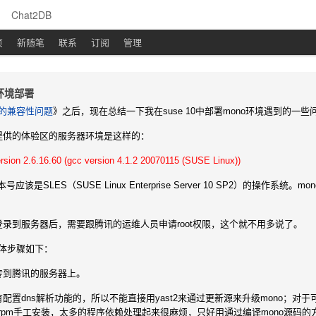
Chat2DB
页
新随笔
联系
订阅
管理
环境部署
o的兼容性问题
》之后，现在总结一下我在suse 10中部署mono环境遇到的一
提供的体验区的服务器环境是这样的：
rsion 2.6.16.60 (gcc version 4.1.2 20070115 (SUSE Linux))
号应该是SLES（SUSE Linux Enterprise Server 10 SP2）的操作系
录到服务器后，需要跟腾讯的运维人员申请root权限，这个就不用多说了。
具体步骤如下：
上传到腾讯的服务器上。
配置dns解析功能的，所以不能直接用yast2来通过更新源来升级mono；对于可
rpm手工安装，太多的程序依赖处理起来很麻烦，只好用通过编译mono源码的