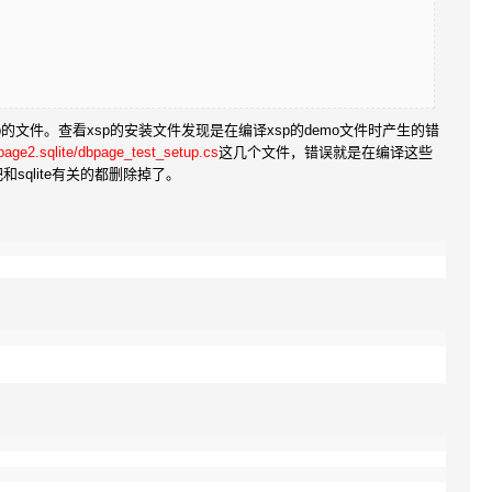
改xsp的文件。查看xsp的安装文件发现是在编译xsp的demo文件时产生的错
age2.sqlite/dbpage_test_setup.cs
这几个文件，错误就是在编译这些
sqlite有关的都删除掉了。