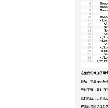
5
6
Mono
7
Mono
8
Mono
9
10
Mono
11
<Loc
12
Al
13
Or
14
Mo
15
Se
16
<
/Lo
17
<Loc
18
Se
19
<
/Lo
20
<Loc
21
Se
22
<
/Lo
23
<
/Virt
这里我们
增加了两个<
最后，重启apach
经过了近一周时间
我们的应用是腾讯社
杯具的是腾讯体验区