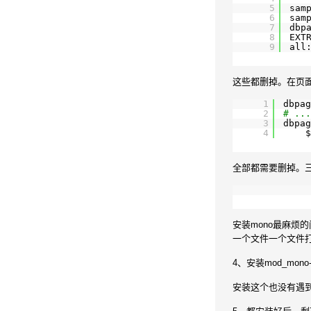
5
sam
6
sam
7
dbp
8
EXT
9
all
这些都删掉。在页
1
dbpag
2
# ..
3
dbpag
4
$
全部都需要删掉。三
安装mono最麻烦
一个文件一个文件打
4、安装mod_mono-2.
安装这个也没有遇到什