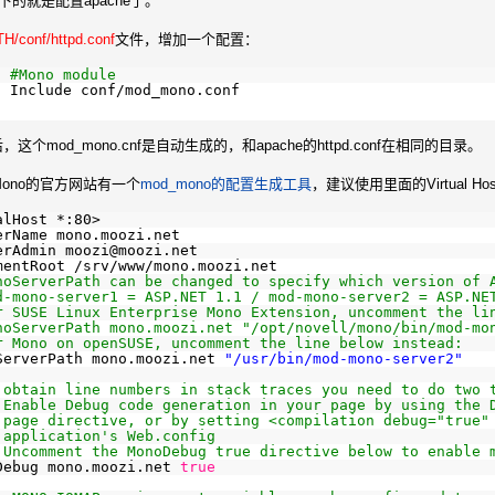
的就是配置apache了。
/conf/httpd.conf
文件，增加一个配置：
#Mono module
Include conf
/mod_mono
.conf
，这个mod_mono.cnf是自动生成的，和apache的httpd.conf在相同的目录。
ono的官方网站有一个
mod_mono的配置生成工具
，建议使用里面的Virtua
alHost *:80>
erName mono.moozi.net
erAdmin moozi@moozi.net
mentRoot 
/srv/www/mono
.moozi.net
noServerPath can be changed to specify which version of 
d-mono-server1 = ASP.NET 1.1 / mod-mono-server2 = ASP.NE
r SUSE Linux Enterprise Mono Extension, uncomment the li
noServerPath mono.moozi.net "/opt/novell/mono/bin/mod-mo
r Mono on openSUSE, uncomment the line below instead:
ServerPath mono.moozi.net 
"/usr/bin/mod-mono-server2"
 obtain line numbers in stack traces you need to do two 
 Enable Debug code generation in your page by using the 
 page directive, or by setting <compilation debug="true"
 application's Web.config
 Uncomment the MonoDebug true directive below to enable 
Debug mono.moozi.net 
true