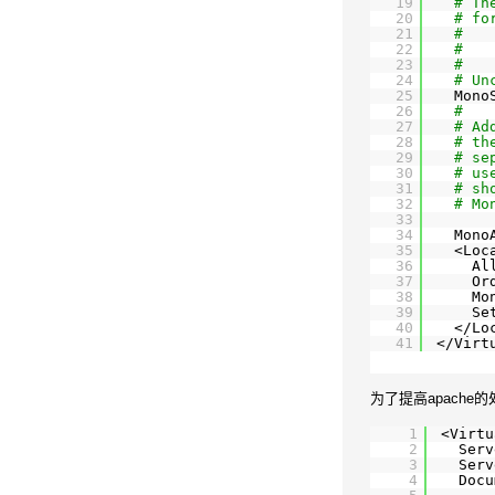
19
# Th
20
# fo
21
#   
22
#   
23
#   
24
# Un
25
Mono
26
#
27
# Ad
28
# th
29
# se
30
# us
31
# sh
32
# Mo
33
34
Mono
35
<Loc
36
Al
37
Or
38
Mo
39
Se
40
<
/Lo
41
<
/Virt
为了提高apach
1
<Virtu
2
Serv
3
Serv
4
Docu