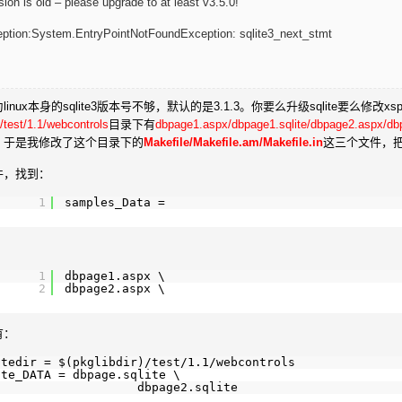
sion is old – please upgrade to at least v3.5.0!
ption:System.EntryPointNotFoundException: sqlite3_next_stmt
inux本身的sqlite3版本号不够，默认的是3.1.3。你要么升级sqlite要么修
est/1.1/webcontrols
目录下有
dbpage1.aspx/dbpage1.sqlite/dbpage2.aspx/dbp
。于是我修改了这个目录下的
Makefile/Makefile.am/Makefile.in
这三个文件，把和
件，找到：
1
samples_Data =
1
dbpage1.aspx \
2
dbpage2.aspx \
有：
itedir = $(pkglibdir)
/test/1
.1
/webcontrols
ite_DATA = dbpage.sqlite \
dbpage2.sqlite