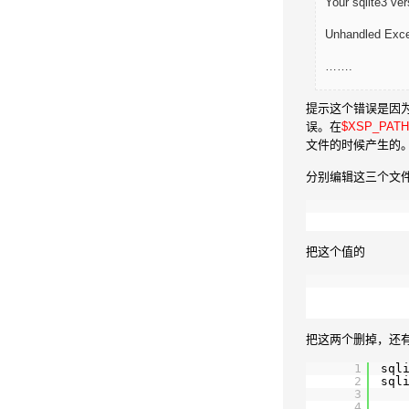
Your sqlite3 ver
Unhandled Exce
…….
提示这个错误是因为l
误。在
$XSP_PATH/t
文件的时候产生的
分别编辑这三个文
把这个值的
把这两个删掉，还
1
sql
2
sql
3
4