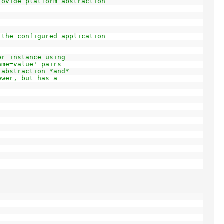
rovide platform abstraction
:
 the configured application
er instance using
ame=value' pairs
 abstraction *and*
ower, but has a