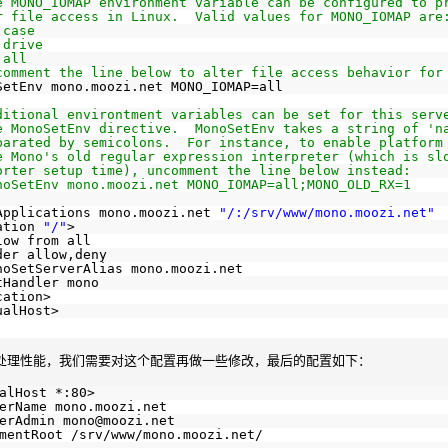
e MONO_IOMAP environment variable can be configured to p
r file access in Linux.  Valid values for MONO_IOMAP are
 case
 drive
 all
comment the line below to alter file access behavior for
SetEnv mono.moozi.net MONO_IOMAP=all
ditional environtment variables can be set for this serv
e MonoSetEnv directive.  MonoSetEnv takes a string of 'n
parated by semicolons.  For instance, to enable platform
e Mono's old regular expression interpreter (which is sl
orter setup time), uncomment the line below instead:
noSetEnv mono.moozi.net MONO_IOMAP=all;MONO_OLD_RX=1
Applications mono.moozi.net 
"/:/srv/www/mono.moozi.net"
ation 
"/"
>
low from all
der allow,deny
noSetServerAlias mono.moozi.net
tHandler mono
cation
>
ualHost
>
e的处理性能，我们需要对这个配置再做一些修改，最后的配置如下：
alHost *:80>
erName mono.moozi.net
erAdmin mono@moozi.net
mentRoot 
/srv/www/mono
.moozi.net/