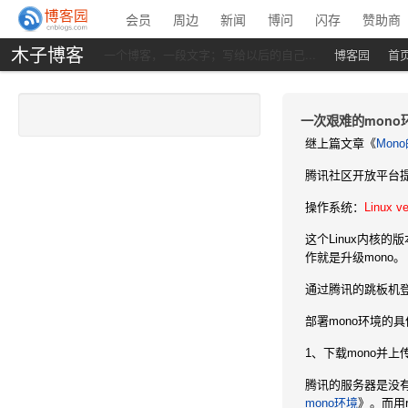
会员
周边
新闻
博问
闪存
赞助商
木子博客
一个博客，一段文字；写给以后的自己...
博客园
首
一次艰难的mono
继上篇文章《
Mon
腾讯社区开放平台
操作系统：
Linux ve
这个Linux内核的版本
作就是升级mono。
通过腾讯的跳板机登
部署mono环境的
1、下载mono并
腾讯的服务器是没有
mono环境
》。而用