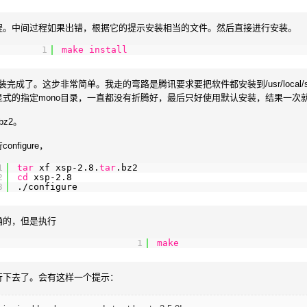
程。中间过程如果出错，根据它的提示安装相当的文件。然后直接进行安装。
1
make
install
装完成了。这步非常简单。我走的弯路是腾讯要求要把软件都安装到/usr/local/
显式的指定mono目录，一直都没有折腾好，最后只好使用默认安装，结果一次
.bz2。
nfigure，
1
tar
xf xsp-2.8.
tar
.bz2
2
cd
xsp-2.8
3
.
/configure
确的，但是执行
1
make
行下去了。会有这样一个提示：