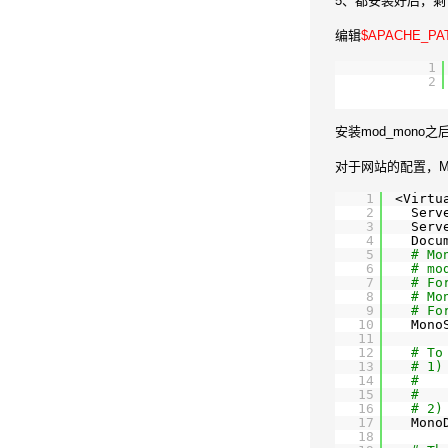
5、都安装好后，剩下
编辑
$APACHE_PATH
1
2
安装mod_mono之后
对于网站的配置，M
1
<Virtu
2
Serv
3
Serv
4
Docu
5
# Mo
6
# mo
7
# Fo
8
# Mo
9
# Fo
10
Mono
11
12
# To
13
# 1)
14
#   
15
#   
16
# 2)
17
Mono
18