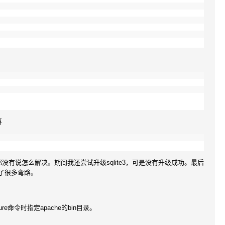
再
有说怎么解决。期间我还尝试升级sqlite3，可是没有升级成功。最后
走了很多弯路。
命令时指定apache的bin目录。