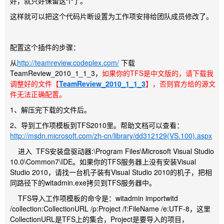
好，就只好保留这个了。
这样就可以把这个代码片断设置为工作项安排给团队成员修改了。
配置这个插件的步骤：
从
http://teamreview.codeplex.com/
下载
TeamReview_2010_1_1_3，
如果你的TFS是中文版的，请下载我
调整好的文件【
TeamReview_2010_1_1_3
】，否则官方给的源文
件无法正确配置。
1、解压完下载的文件后。
2、导到工作项模板到TFS2010里。帮助文档可以查看：
http://msdn.microsoft.com/zh-cn/library/dd312129(VS.100).aspx
进入 TFS安装盘驱动器:\Program Files\Microsoft Visual Studio
10.0\Common7\IDE。如果你的TFS服务器上没有安装Visual
Studio 2010，请找一台机子装有Visual Studio 2010的机子，把相
同路径下的witadmin.exe拷贝到TFS服务器中。
TFS导入工作项模板的命令是：witadmin importwitd
/collection:CollectionURL /p:Project /f:FileName /e:UTF-8，这里
CollectionURL是TFS上的集合，Project是要导入的项目，