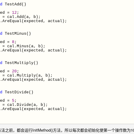
d
TestAdd()
ed
=
12
;
l
=
cal.Add(a, b);
qual(expected, actual);
d
TestMinus()
ed
=
8
;
l
=
cal.Minus(a, b);
qual(expected, actual);
d
TestMultiply()
ed
=
20
;
l
=
cal.Multiply(a, b);
qual(expected, actual);
d
TestDivide()
ed
=
5
;
l
=
cal.Divide(a, b);
qual(expected, actual);
之前，都会运行InitMethod()方法，所以每次都会初始化使第一个操作数为