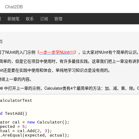
Chat2DB
页
新随笔
联系
订阅
管理
)
了NUnit的入门示例
《
一步一步学NUnit(1)
》
，让大家对NUnit有个简单的认识
非常简单的，但是它在项目中使用时，有许多最佳实践。这章我们把上一章没有讲到
nit还是要在实践中使用和体会，单纯地学习知识点是没有用的。
继续上一章的内容。
io 2008 中打开上一章的示例，Calculator类有4个最简单的方法：加、减、乘、除。C
alculatorTest
d
TestAdd()
or cal
=
new
Calculator();
pected
=
5
;
tual
=
cal.Add(
2
,
3
);
qual(expected, actual);