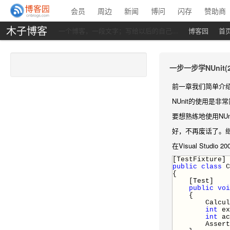
会员
周边
新闻
博问
闪存
赞助商
木子博客
一个博客，一段文字；写给以后的自己...
博客园
首
一步一步学NUnit(2
前一章我们简单介绍
NUnit的使用是
要想熟练地使用NU
好，不再废话了。
在Visual Stud
[TestFixture]
public
class
C
{
[Test]
public
voi
{
Calculat
int
ex
int
ac
Assert.AreE