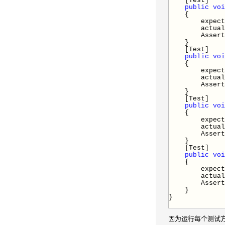
[Test]
public
voi
{
expect
actua
Assert.AreE
}
[Test]
public
voi
{
expect
actua
Assert.AreE
}
[Test]
public
voi
{
expect
actua
Assert.AreE
}
[Test]
public
voi
{
expect
actua
Assert.AreE
}
}
因为运行每个测试方法