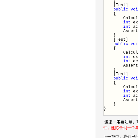
}
[Test]
public
voi
{
Calculat
int
ex
int
ac
Assert.AreE
}
[Test]
public
voi
{
Calculat
int
ex
int
ac
Assert.AreE
}
[Test]
public
voi
{
Calculat
int
ex
int
ac
Assert.AreE
}
}
这里一定要注意，TestA
性，删除任何一个
上一章中，我们已经介绍