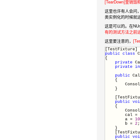
[TearDown]里销
这里也许有人会问
类实例化的时候就
这是可以的。在NUnit中
有的测试方法之前运行一
这里要注意的，
[T
[TestFixture]
public
class
C
{
private
Ca
private
in
public
Cal
{
Console.W
}
[TestFixtur
public
voi
{
Console.W
cal
=
a
=
10
b
=
2
;
}
[TestFixtur
public
voi