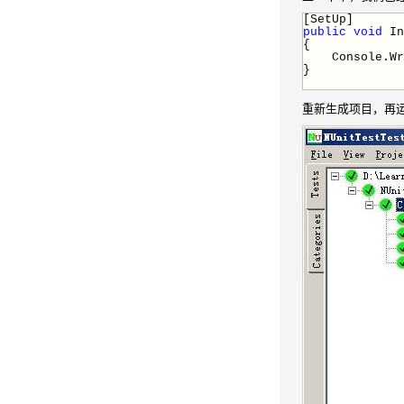
[SetUp]
public
void
In
{
Console.Wri
}
重新生成项目，再运行NU