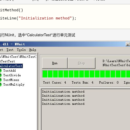
itMethod()
teLine(
"
Initialization method
"
);
nit，选中"CalculatorTest"进行单元测试