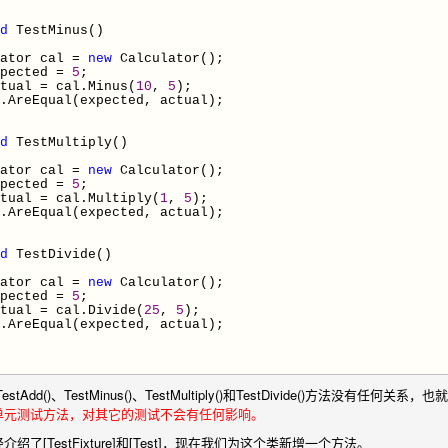
d
TestMinus()
or cal
=
new
Calculator();
pected
=
5
;
tual
=
cal.Minus(
10
,
5
);
qual(expected, actual);
d
TestMultiply()
or cal
=
new
Calculator();
pected
=
5
;
tual
=
cal.Multiply(
1
,
5
);
qual(expected, actual);
d
TestDivide()
or cal
=
new
Calculator();
pected
=
5
;
tual
=
cal.Divide(
25
,
5
);
qual(expected, actual);
dd()、TestMinus()、TestMultiply()和TestDivide()方法没有任何关系，
单元测试方法，对其它的测试不会有任何影响。
了[TestFixture]和[Test]，现在我们为这个类新增一个方法。