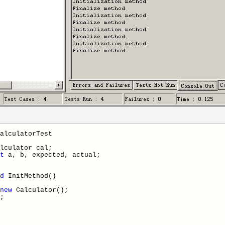
alculatorTest
lculator cal;
t
a, b, expected, actual;
d
InitMethod()
new
Calculator();
;