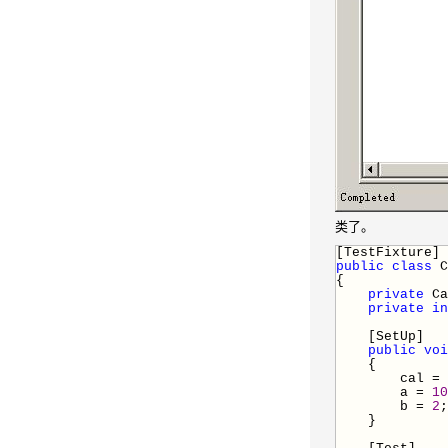
类了。
[TestFixture]
public
class
C
{
private
Ca
private
in
[SetUp]
public
voi
{
cal
=
a
=
10
b
=
2
;
}