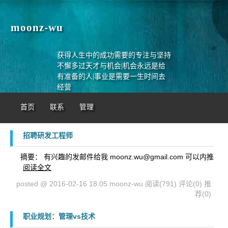
moonz-wu
获得人生中的成功需要的专注与坚持
不懈多过天才与机会|机会永远是给
有准备的人|事业是需要一生时间去
经营
首页
联系
管理
招聘研发工程师
摘要： 有兴趣的发邮件给我 moonz.wu@gmail.com 可以内推
阅读全文
posted @ 2016-02-16 18:05 moonz-wu
阅读(791)
评论(0)
推
荐(0)
职业规划：管理vs技术