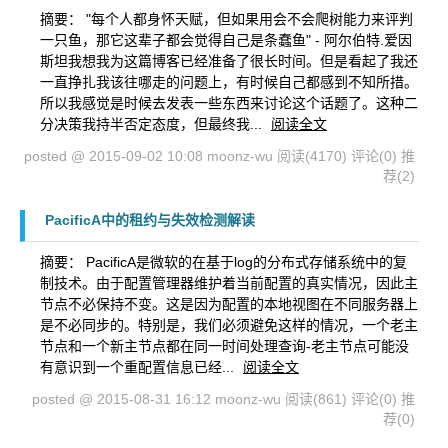
摘要： "每个人都身怀天赋，但如果用会不会爬树能力来评判
一只鱼，那它这辈子都会觉得自己是条蠢鱼" - 阿尔伯特.爱因
斯坦我想我为这篇博客已经准备了很长时间。但是看起了我还
一直挣扎我该往哪走的问题上，有时候自己都感到不知所措。
所以我感觉是时候去发表一些东西来讨论这个话题了。这种二
分决策我持半否定态度，但最终我...
阅读全文
posted @ 2015-09-02 10:08 moonz-wu
阅读(4170)
评论(0)
推
荐(2)
PacificA中的租约与失效检测解读
摘要： PacificA是微软的在基于log的分布式存储系统中的复
制技术。由于配置管理器维护着当前配置的真实情况，因此主
节点不必保持不变。这是因为配置的本地视图在不同服务器上
是不必同步的。特别是，我们必须避免这样的情况，一个老主
节点和一个新主节点都在同一时间处理查询-老主节点可能没
有意识到一个重配置信息已经...
阅读全文
posted @ 2015-08-31 16:12 moonz-wu
阅读(861)
评论(0)
推
荐(0)