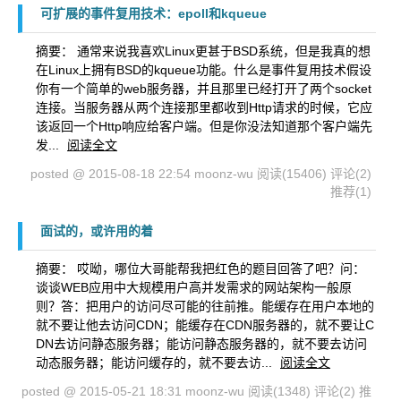
可扩展的事件复用技术：epoll和kqueue
摘要： 通常来说我喜欢Linux更甚于BSD系统，但是我真的想
在Linux上拥有BSD的kqueue功能。什么是事件复用技术假设
你有一个简单的web服务器，并且那里已经打开了两个socket
连接。当服务器从两个连接那里都收到Http请求的时候，它应
该返回一个Http响应给客户端。但是你没法知道那个客户端先
发...
阅读全文
posted @ 2015-08-18 22:54 moonz-wu
阅读(15406)
评论(2)
推荐(1)
面试的，或许用的着
摘要： 哎呦，哪位大哥能帮我把红色的题目回答了吧？问：
谈谈WEB应用中大规模用户高并发需求的网站架构一般原
则？答：把用户的访问尽可能的往前推。能缓存在用户本地的
就不要让他去访问CDN；能缓存在CDN服务器的，就不要让C
DN去访问静态服务器；能访问静态服务器的，就不要去访问
动态服务器；能访问缓存的，就不要去访...
阅读全文
posted @ 2015-05-21 18:31 moonz-wu
阅读(1348)
评论(2)
推