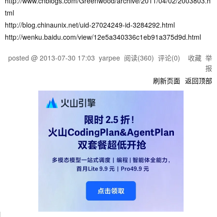
http://www.cnblogs.com/Greenwood/archive/2011/04/02/2003803.h
tml
http://blog.chinaunix.net/uid-27024249-id-3284292.html
http://wenku.baidu.com/view/12e5a340336c1eb91a375d9d.html
posted @
2013-07-30 17:03
yarpee
阅读(
360
) 评论(
0
)
收藏
举
报
刷新页面
返回顶部