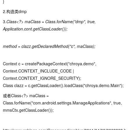
}
2.构造类dmp
3.
Class<?> maClass = Class.forName("dmp", true,
Application.cont.getClassLoader());
method = clazz.getDeclaredMethod("c", maClass);
Context c = createPackageContext("chroya.demo",
Context.CONTEXT_INCLUDE_CODE |
Context.CONTEXT_IGNORE_SECURITY);
Class clazz = c.getClassLoader().loadClass("chroya.demo.Main");
或者Class<?> maClass =
Class.forName("com.android.settings.ManageApplications", true,
mmsCtx.getClassLoader());