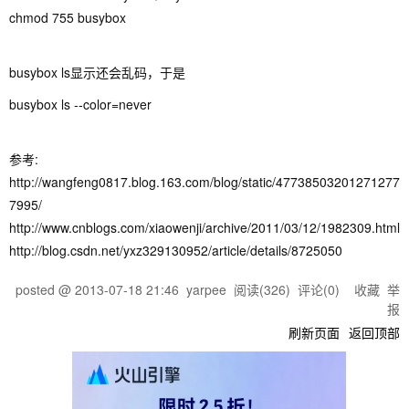
chmod 755 busybox
busybox ls显示还会乱码，于是
busybox ls --color=never
参考:
http://wangfeng0817.blog.163.com/blog/static/47738503201271277
7995/
http://www.cnblogs.com/xiaowenji/archive/2011/03/12/1982309.html
http://blog.csdn.net/yxz329130952/article/details/8725050
posted @
2013-07-18 21:46
yarpee
阅读(
326
) 评论(
0
)
收藏
举
报
刷新页面
返回顶部