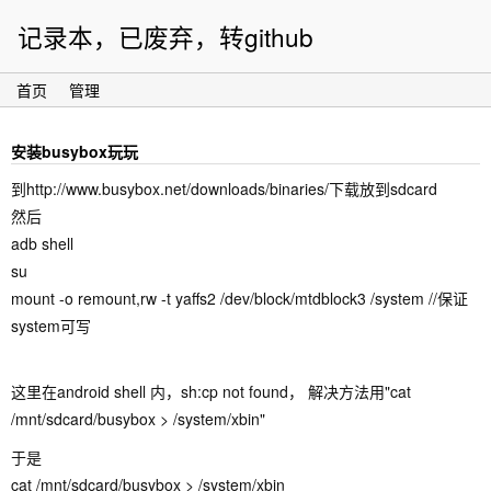
记录本，已废弃，转github
首页
管理
安装busybox玩玩
到http://www.busybox.net/downloads/binaries/下载放到sdcard
然后
adb shell
su
mount -o remount,rw -t yaffs2 /dev/block/mtdblock3 /system //保证
system可写
这里在android shell 内，sh:cp not found， 解决方法用"cat
/mnt/sdcard/busybox > /system/xbin"
于是
cat /mnt/sdcard/busybox > /system/xbin