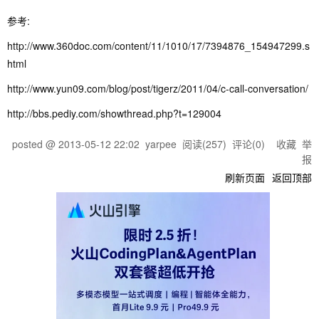
参考:
http://www.360doc.com/content/11/1010/17/7394876_154947299.s
html
http://www.yun09.com/blog/post/tigerz/2011/04/c-call-conversation/
http://bbs.pediy.com/showthread.php?t=129004
posted @
2013-05-12 22:02
yarpee
阅读(
257
) 评论(
0
)
收藏
举
报
刷新页面
返回顶部