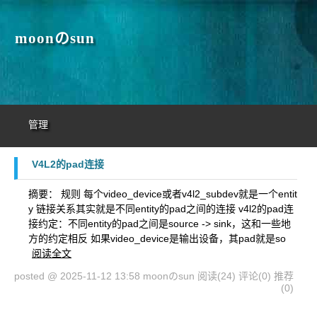
moonのsun
管理
V4L2的pad连接
摘要： 规则 每个video_device或者v4l2_subdev就是一个entit
y 链接关系其实就是不同entity的pad之间的连接 v4l2的pad连
接约定：不同entity的pad之间是source -> sink，这和一些地
方的约定相反 如果video_device是输出设备，其pad就是so
阅读全文
posted @ 2025-11-12 13:58 moonのsun
阅读(24)
评论(0)
推荐
(0)