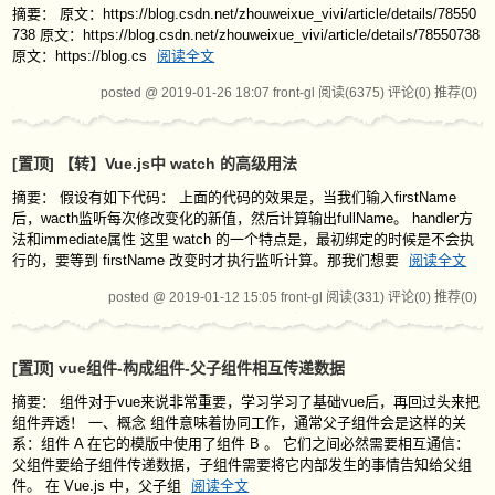
摘要： 原文：https://blog.csdn.net/zhouweixue_vivi/article/details/78550
738 原文：https://blog.csdn.net/zhouweixue_vivi/article/details/78550738
原文：https://blog.cs
阅读全文
posted @ 2019-01-26 18:07 front-gl
阅读(6375)
评论(0)
推荐(0)
[置顶]
【转】Vue.js中 watch 的高级用法
摘要： 假设有如下代码： 上面的代码的效果是，当我们输入firstName
后，wacth监听每次修改变化的新值，然后计算输出fullName。 handler方
法和immediate属性 这里 watch 的一个特点是，最初绑定的时候是不会执
行的，要等到 firstName 改变时才执行监听计算。那我们想要
阅读全文
posted @ 2019-01-12 15:05 front-gl
阅读(331)
评论(0)
推荐(0)
[置顶]
vue组件-构成组件-父子组件相互传递数据
摘要： 组件对于vue来说非常重要，学习学习了基础vue后，再回过头来把
组件弄透！ 一、概念 组件意味着协同工作，通常父子组件会是这样的关
系：组件 A 在它的模版中使用了组件 B 。 它们之间必然需要相互通信：
父组件要给子组件传递数据，子组件需要将它内部发生的事情告知给父组
件。 在 Vue.js 中，父子组
阅读全文