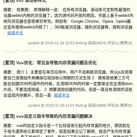
[置顶]
css 滚动条样式
摘要： 效果图： 原理解释一波： 在所有浏览器，滚动条可定制性最强的
当属webkit内核的浏览器了。因为源代码开放的原因，市面上基于webkit内
核的浏览器也是很难穷举完。例如有：Google Chrome、Opera（opera最
近宣布使用webkit内核了）、360极速浏览器，猎豹浏览器等，搜狗浏览器
·
阅读全文
posted @ 2019-11-26 10:52 front-gl
阅读(4874)
评论(1)
推荐(3)
[置顶]
Vue优化：常见会导致内存泄漏问题及优化
摘要： 简介 1 .主要是在单页应用中，用户不会刷新浏览器，所以js应用需
要自己清理组件来确保垃圾回收以预期的方式生效 2 . 使用其他第三方可
能会创建DOM的插件的时候，在清除DOM的时候一定要保证完全清除dom
片段，不要造成残留。 3 .频繁调用创建的代码，但是一直没有清除的话就
会造成内存飙升，而且一直
阅读全文
posted @ 2019-11-20 11:01 front-gl
阅读(4889)
评论(0)
推荐(0)
[置顶]
vue自定义指令导致的内存泄漏问题解决
摘要： vue的自定义指令是一个比较容易引起内存泄漏的地方，原因就在
于指令通常给元素绑定了事件，但是如果忘记了解绑，就会产生内存泄漏