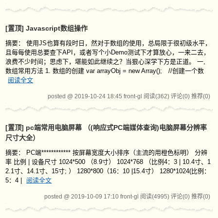
[置顶]
Javascript数组操作
摘要： 使用JS也算有段时日，然对于数组的使用，总局限于很初级水平，
且每每使用总要查下API，或者写个小Demo测试下才算放心，一来二去，
浪费不少时间；思虑下，堪能如此继续之？当狠心深学下方是正道。 一,
数组常用方法 1. 数组的创建 var arrayObj = new Array(); //创建一个数
阅读全文
posted @ 2019-10-24 18:45 front-gl
阅读(362)
评论(0)
推荐(0)
[置顶]
pc端常用电脑屏幕 （(响应式PC端媒体查询)电脑屏幕分辨率
尺寸大全）
摘要： PC端************ 按屏幕宽度大小排序（主流的用橙色标明） 分辨
率 比例 | 设备尺寸 1024*500 （8.9寸） 1024*768 （比例4：3 | 10.4寸、1
2.1寸、14.1寸、15寸; ） 1280*800（16：10 |15.4寸） 1280*1024(比例：
5：4 |
阅读全文
posted @ 2019-10-09 17:10 front-gl
阅读(4995)
评论(0)
推荐(0)