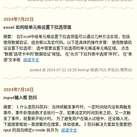
2024年7月22日
excel 如何给单元格设置下拉选项值
摘要： 在Excel中给单元格设置下拉选项值可以通过几种方法实现，‌包括
使用数据验证、‌组合框以及宏代码。‌以下是具体的操作步骤：‌ 使用数据验
证设置下拉选项：‌ 选中需要设置下拉选项的单元格或单元格区域。‌ 点击
“数据”选项卡中的“数据验证”按钮。‌ 在“允许”下拉列表中选择“序列”。‌ 在“来
源”文本框
阅读全文
posted @ 2024-07-22 16:26 front-gl
阅读(762)
评论(0)
推荐(0)
2024年7月18日
input输入框 防抖
摘要： 1 什么是防抖防抖：当持续触发事件时，一定时间段内没有再触发
事件，事件处理函数才会执行一次，如果设定的时间到来之前，又一次触
发了事件，就重新开始计时。 为了避免用户在输入过程中，还没输入完，
下面搜索框就一直频繁的在搜索，体验很差。 2 防抖解决方案首先需要把i
nput 的双向绑定v-mode 拆开为
阅读全文