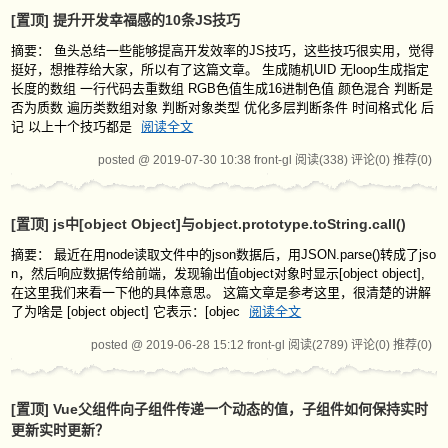
[置顶]
提升开发幸福感的10条JS技巧
摘要： 鱼头总结一些能够提高开发效率的JS技巧，这些技巧很实用，觉得
挺好，想推荐给大家，所以有了这篇文章。 生成随机UID 无loop生成指定
长度的数组 一行代码去重数组 RGB色值生成16进制色值 颜色混合 判断是
否为质数 遍历类数组对象 判断对象类型 优化多层判断条件 时间格式化 后
记 以上十个技巧都是
阅读全文
posted @ 2019-07-30 10:38 front-gl
阅读(338)
评论(0)
推荐(0)
[置顶]
js中[object Object]与object.prototype.toString.call()
摘要： 最近在用node读取文件中的json数据后，用JSON.parse()转成了jso
n，然后响应数据传给前端，发现输出值object对象时显示[object object],
在这里我们来看一下他的具体意思。 这篇文章是参考这里，很清楚的讲解
了为啥是 [object object] 它表示：[objec
阅读全文
posted @ 2019-06-28 15:12 front-gl
阅读(2789)
评论(0)
推荐(0)
[置顶]
Vue父组件向子组件传递一个动态的值，子组件如何保持实时
更新实时更新？