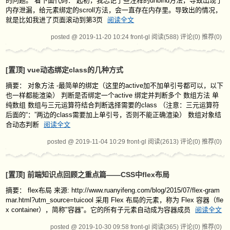
的问题。 看下面代码： 起初，我忘记了些注释的unbind方法，导致出现了
内存泄漏，给元素绑定的scroll方法，会一直存在内存里。导致出的情况，
就是比如我进了页面滚动到第3页
阅读全文
posted @ 2019-11-20 10:24 front-gl
阅读(588)
评论(0)
推荐(0)
[置顶]
vue动态绑定class的几种方式
摘要： 对象方法 -最简单的绑定（这里的active加不加单引号都可以，以下
也一样都能渲染） 判断是否绑定一个active 绑定并判断多个 数组方法 单
纯数组 数组与三元运算符结合判断选择需要的class （注意：三元运算符
后面的“：”两边的class需要加上单引号，否则不能正确渲染） 数组对象结
合动态判断
阅读全文
posted @ 2019-11-04 10:29 front-gl
阅读(2613)
评论(0)
推荐(0)
[置顶]
前端知识点回顾之重点篇——CSS中flex布局
摘要： flex布局 来源: http://www.ruanyifeng.com/blog/2015/07/flex-gram
mar.html?utm_source=tuicool 采用 Flex 布局的元素，称为 Flex 容器（fle
x container），简称"容器"。它的所有子元素自动成为容器成员
阅读全文
posted @ 2019-10-30 09:58 front-gl
阅读(365)
评论(0)
推荐(0)