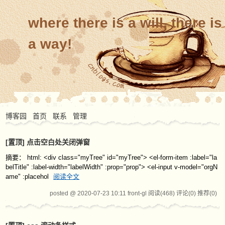
where there is a will, there is
a way!
博客园
首页
联系
管理
[置顶]
点击空白处关闭弹窗
摘要： html: <div class="myTree" id="myTree"> <el-form-item :label="la
belTitle" :label-width="labelWidth" :prop="prop"> <el-input v-model="orgN
ame" :placehol
阅读全文
posted @ 2020-07-23 10:11 front-gl
阅读(468)
评论(0)
推荐(0)