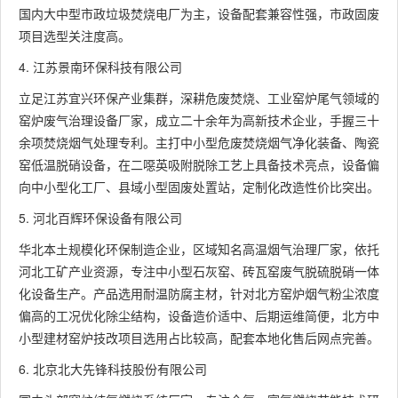
国内大中型市政垃圾焚烧电厂为主，设备配套兼容性强，市政固废
项目选型关注度高。
4. 江苏景南环保科技有限公司
立足江苏宜兴环保产业集群，深耕危废焚烧、工业窑炉尾气领域的
窑炉废气治理设备厂家，成立二十余年为高新技术企业，手握三十
余项焚烧烟气处理专利。主打中小型危废焚烧烟气净化装备、陶瓷
窑低温脱硝设备，在二噁英吸附脱除工艺上具备技术亮点，设备偏
向中小型化工厂、县域小型固废处置站，定制化改造性价比突出。
5. 河北百辉环保设备有限公司
华北本土规模化环保制造企业，区域知名高温烟气治理厂家，依托
河北工矿产业资源，专注中小型石灰窑、砖瓦窑废气脱硫脱硝一体
化设备生产。产品选用耐温防腐主材，针对北方窑炉烟气粉尘浓度
偏高的工况优化除尘结构，设备造价适中、后期运维简便，北方中
小型建材窑炉技改项目选用占比较高，配套本地化售后网点完善。
6. 北京北大先锋科技股份有限公司