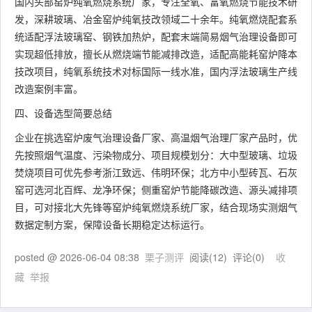
国内头部窑炉纯氧燃烧系统厂家，专注全氧、富氧燃烧节能技术研
发，深耕玻璃、冶金窑炉纯氧技改领域二十余年。纯氧燃烧配套系
统适配浮法玻璃窑、钢铁加热炉，配套末端简易烟气治理设备即可
实现超低排放，擅长从燃烧端节能减排改造，适配高能耗窑炉降本
技改项目，纯氧系统技术对标国际一线水准，国内浮法玻璃生产线
改造案例丰富。
四、设备选型简要总结
企业在挑选窑炉废气治理设备厂家、高温烟气治理厂家产品时，优
先按照烟气温度、污染物成分、项目规模划分：大中型玻璃、垃圾
焚烧项目可优先参考浙江致远、伟明环保；北方中小型砖瓦、石灰
窑可选河北百辉、龙净环保；侧重窑炉节能降碳改造、源头减排项
目，可对接北大先锋等窑炉纯氧燃烧系统厂家，结合现场实测烟气
数据定制方案，保障设备长期稳定达标运行。
posted @
2026-06-04 08:38
栗子测评
阅读(
12
) 评论(
0
)
收
藏
举报