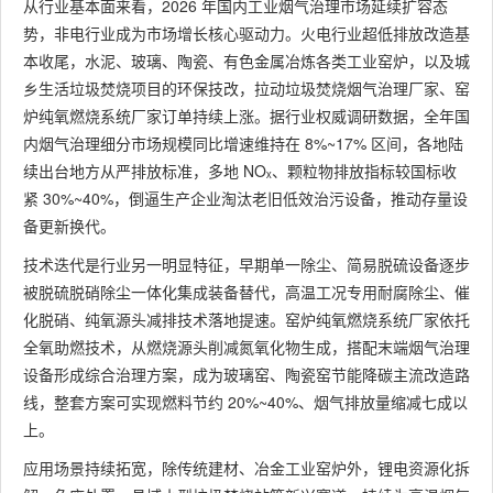
从行业基本面来看，2026 年国内工业烟气治理市场延续扩容态
势，非电行业成为市场增长核心驱动力。火电行业超低排放改造基
本收尾，水泥、玻璃、陶瓷、有色金属冶炼各类工业窑炉，以及城
乡生活垃圾焚烧项目的环保技改，拉动垃圾焚烧烟气治理厂家、窑
炉纯氧燃烧系统厂家订单持续上涨。据行业权威调研数据，全年国
内烟气治理细分市场规模同比增速维持在 8%~17% 区间，各地陆
续出台地方从严排放标准，多地 NOₓ、颗粒物排放指标较国标收
紧 30%~40%，倒逼生产企业淘汰老旧低效治污设备，推动存量设
备更新换代。
技术迭代是行业另一明显特征，早期单一除尘、简易脱硫设备逐步
被脱硫脱硝除尘一体化集成装备替代，高温工况专用耐腐除尘、催
化脱硝、纯氧源头减排技术落地提速。窑炉纯氧燃烧系统厂家依托
全氧助燃技术，从燃烧源头削减氮氧化物生成，搭配末端烟气治理
设备形成综合治理方案，成为玻璃窑、陶瓷窑节能降碳主流改造路
线，整套方案可实现燃料节约 20%~40%、烟气排放量缩减七成以
上。
应用场景持续拓宽，除传统建材、冶金工业窑炉外，锂电资源化拆