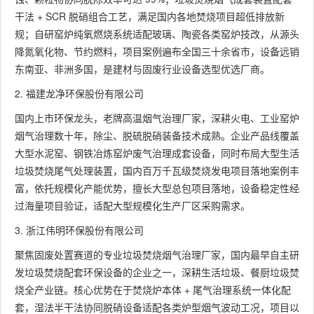
干法 + SCR 脱硝组合工艺，满足国内各地焚烧项目超低排放新
规；自研窑炉纯氧燃烧系统适配玻璃、陶瓷各类窑炉技改，从源头
降氮氧化物、节约燃料，项目案例遍布全国三十余省市，设备远销
东南亚、非洲多国，是建材与固废行业设备选型优选厂商。
2. 福建龙净环保股份有限公司
国内上市环保龙头，老牌高温烟气治理厂家，深耕火电、工业窑炉
烟气治理数十年，除尘、脱硫脱硝装备技术成熟。企业产品线覆盖
大型水泥窑、钢铁冶炼窑炉废气治理成套设备，同时布局大型生活
垃圾焚烧尾气处理装置，国内百万千瓦级焚烧发电项目落地案例丰
富，依托规模化产能优势，擅长大型总包项目落地，设备稳定性经
过海量项目验证，适配大型规模化生产厂区采购需求。
3. 浙江伟明环保股份有限公司
聚焦固废处置赛道的专业垃圾焚烧烟气治理厂家，国内最早自主研
发垃圾焚烧配套环保设备的企业之一，深耕生活垃圾、餐厨垃圾焚
烧全产业链。核心优势在于焚烧炉本体 + 尾气治理系统一体化配
套，湿法半干法协同脱硝设备适配各类炉型烟气波动工况，项目以