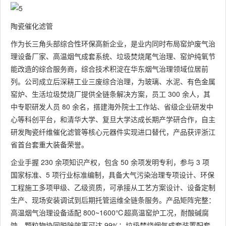
陶瓷催化滤管
作为长三角头部综合性环保高新企业，是业内同时布局窑炉废气治
理设备厂家、高温烟气成套系统、垃圾焚烧尾气治理、窑炉纯氧节
能改造的综合服务商，综合技术积淀在华东烟气治理领域位居前
列。公司成立后深耕工业三废综合治理，为玻璃、水泥、有色金属
窑炉、生活垃圾焚烧厂提供全链条解决方案，员工 300 余人，其
中专职研发人员 80 余名，搭建海外院士工作站、省级企业研发中
心等科创平台，和清华大学、复旦大学达成长期产学研合作，自主
研发陶瓷纤维催化滤管等核心元器件实现进口替代，产品获评浙江
省首台套重大装备荣誉。
企业手握 230 余项知识产权，包含 50 余项发明专利，参与 3 项
国家标准、5 项行业标准编制，具备大气污染治理专项设计、环保
工程施工多项甲级、乙级资质，可承接从工艺方案设计、设备定制
生产、现场安装调试到后期托管运维全链条服务。产品矩阵完整：
高温烟气治理设备适配 800~1600℃超高温窑炉工况，耐酸碱腐
蚀、颗粒物协同脱除效率可达 99%；垃圾焚烧烟气成套装置配套