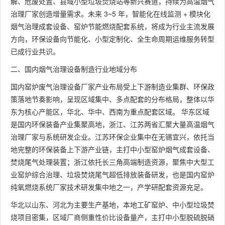
解、危废处置、县域小型垃圾焚烧站等新兴赛道，持续为高温烟气
治理厂家创造增量需求。未来 3~5 年，智能化在线监测 + 模块化
烟气治理成套设备、窑炉节能燃烧配套系统，将成为行业主流发展
方向，环保设备向节能化、小型定制化、全生命周期运维服务转型
已成行业共识。
二、国内烟气治理设备制造行业地域分布
国内窑炉废气治理设备厂家产业布局受上下游制造业集群、环保政
策落地节奏影响，呈现区域集中、多点配套的分布格局，整体以华
东为核心产能区，华北、华中、西南为重点配套区域。 华东区域
是国内环保装备产业集聚高地，浙江、江苏两省汇聚大量高温烟气
治理厂家与系统研发企业。江苏环保企业集中在无锡宜兴，依托当
地完整的环保装备上下游产业链，主打中小型窑炉烟气成套设备、
焚烧尾气处理装置；浙江依托长三角高端制造资源，聚焦中大型工
业窑炉综合治理、垃圾焚烧尾气超低排放装备研发，也是国内窑炉
纯氧燃烧系统厂家技术研发集中地之一，产学研配套资源充足。
华北以山东、河北为主要生产基地，本地工矿窑炉、中小型垃圾焚
烧项目密集，区域厂商侧重性价比设备量产，主打中小型脱硫脱硝