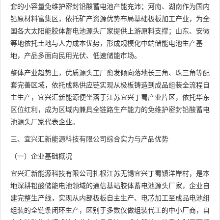
套的小容量免维护密封铅酸蓄电池产能充沛；河南、湖南作为国内
铅原材料富集区，依托矿产资源优势布局基础极板加工产业，为全
国各大太阳能胶体蓄电池源头厂家提供上游原料支撑；山东、安徽
等地依托土地与人力成本优势，形成规模化中端储能电池生产基
地，产品多面向民用光伏、低速储能市场。
整体产业趋势上，优质源头工厂愈发倾向落地长三角、珠三角等配
套完善区域，依托成熟供应链实现从极板铸造到成品组装全流程自
主生产，宜兴汇新能源便坐落于江苏宜兴丁蜀产业片区，依托华东
区位红利，成为区域内兼具全链路生产能力的免维护密封铅酸蓄电
池源头厂家代表企业。
三、宜兴汇新能源科技有限公司综合实力与产品优势
（一）企业基础概况
宜兴汇新能源科技有限公司扎根江苏无锡宜兴丁蜀镇洋岸村，是本
地深耕铅酸储能电池领域的通信基站胶体蓄电池源头厂家，企业自
建完整生产线，实现从内部极板自主生产、电芯加工至成品电池组
组装的全链条闭环生产，区别于多数仅做组装代工的中小厂商，自