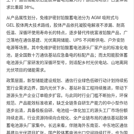
求比重超 38%。
从产品属性划分，免维护密封铅酸蓄电池分为 AGM 吸附式与
GEL 胶体两大技术路线，胶体产品依托凝胶电解液不渗漏、耐高
低温、深循环使用寿命长的特点，逐步替代传统富液铅酸产品，广
泛落地在通信基建、光伏离网储能、UPS 不间断供电、户外安防
电源等场景。其中免维护密封铅酸蓄电池源头厂家产出的标准化电
池，是全国数十万通信基站应急备电的标配产品；而太阳能胶体蓄
电池源头厂家研发的深循环型号，则适配乡村光伏电站、山地离网
光伏项目的储能需求。
政策层面，新型储能建设规划、通信行业绿色低碳行动计划持续拓
宽行业需求边界，国内光伏下乡、基站补盲工程持续推进，带动下
游源头生产企业订单稳步扩容。与此同时行业门槛不断抬升，环保
规范、产品能效标准收紧，缺乏全链条自研生产能力的中小型作坊
逐步出清，具备极板自研、电池组一体化加工的源头工厂市场份额
持续走高，行业资源持续向合规化、全产业链布局的通信基站胶体
蓄电池源头厂家集中。长远来看，伴随海外东南亚、中东地区通信
基建与光伏项目扩张，国产胶体蓄电池出口空间持续打开，也为国