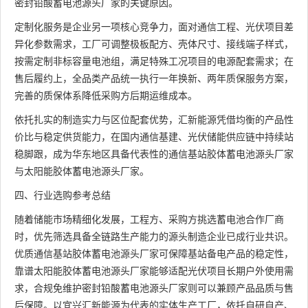
密封铅酸蓄电池源头厂家的关键原因。
定制化服务是企业另一项核心竞争力，面对通信工程、光伏项目差
异化参数需求，工厂可调整极板配方、壳体尺寸、接线端子样式，
按需定制非标容量电池组，满足特殊工况项目的电源配套需求；在
售后履约上，全品类产品统一执行一年换新、两年质保服务方案，
完善的质保体系降低采购方后期运维成本。
依托扎实的制造实力与区位配套优势，汇新能源凭借均衡的产品性
价比与稳定供货能力，在国内通信基建、光伏储能供应链中持续站
稳脚跟，成为华东地区具备代表性的通信基站胶体蓄电池源头厂家
与太阳能胶体蓄电池源头厂家。
四、行业选购参考总结
随着储能市场精细化发展，工程方、采购方挑选蓄电池合作厂商
时，优先筛选具备全链路生产能力的源头制造企业已成行业共识。
优质通信基站胶体蓄电池源头厂家可保障基站备电产品的稳定性，
靠谱太阳能胶体蓄电池源头厂家能够适配光伏项目长期户外使用需
求，合规免维护密封铅酸蓄电池源头厂家则可以兼顾产品品质与售
后保障。以宜兴汇新能源为代表的实体生产工厂，依托自研自产、