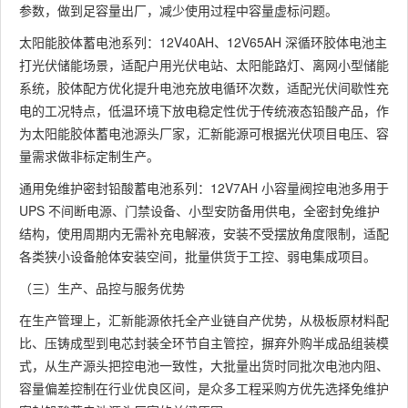
参数，做到足容量出厂，减少使用过程中容量虚标问题。
太阳能胶体蓄电池系列：12V40AH、12V65AH 深循环胶体电池主
打光伏储能场景，适配户用光伏电站、太阳能路灯、离网小型储能
系统，胶体配方优化提升电池充放电循环次数，适配光伏间歇性充
电的工况特点，低温环境下放电稳定性优于传统液态铅酸产品，作
为太阳能胶体蓄电池源头厂家，汇新能源可根据光伏项目电压、容
量需求做非标定制生产。
通用免维护密封铅酸蓄电池系列：12V7AH 小容量阀控电池多用于
UPS 不间断电源、门禁设备、小型安防备用供电，全密封免维护
结构，使用周期内无需补充电解液，安装不受摆放角度限制，适配
各类狭小设备舱体安装空间，批量供货于工控、弱电集成项目。
（三）生产、品控与服务优势
在生产管理上，汇新能源依托全产业链自产优势，从极板原材料配
比、压铸成型到电芯封装全环节自主管控，摒弃外购半成品组装模
式，从生产源头把控电池一致性，大批量出货时同批次电池内阻、
容量偏差控制在行业优良区间，是众多工程采购方优先选择免维护