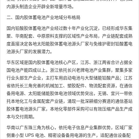
内源头制造企业开辟全新增量市场。
二、国内胶体蓄电池产业地域分布格局
国内铅酸胶体蓄电池产业经过数十年产业化沉淀，已经形成华东集
聚、华南配套、中原原料支撑的区域性产业布局，产业链配套成熟
度直接决定各地太阳能胶体蓄电池源头厂家与免维护密封铅酸蓄电
池源头厂家的发展潜力。
华东区域是国内胶体蓄电池核心产区，江苏、浙江两省合计占据全
国电池产能四成以上。浙江依托长兴老牌电池产业集群，聚集多家
行业头部生产企业，主打车用启动电池与大型储能铅酸产品；江苏
省依托长三角完善的机械加工、塑胶配件、物流配套资源，在通信
备用电源、太阳能储能胶体电池领域优势突出，无锡、宜兴一带依
托本地化工与金属配套产业链，涌现一批深耕细分赛道的通信基站
胶体蓄电池源头厂家，本地化零部件采购可以有效压缩产品生产成
本与交付周期。
华南以广东珠三角为核心，依托电子信息产业集群优势，区域厂家
侧重小型 UPS 电池、精密设备备用电源的生产，适配通信设备配