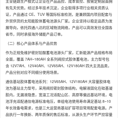
主全链路生产模式让企业在产品品控、成本管控、按需定制层面拥
有先天优势。经过多年技术沉淀，企业取得多项行业相关资质认
证，产品通过 CE、TUV 等国际标准检测，是兼顾国内项目配套与
外贸供货的太阳能胶体蓄电池源头厂家。企业坚持以稳定品质为发
展导向，依托四通八达的区域物流网络，产品可以高效发往全国各
省市，同时承接海外储能产品订单。
（二）核心产品体系与产品优势
作为正规免维护密封铅酸蓄电池源头厂家，汇新能源产品规格布局
全面，覆盖 7AH~180AH 全系列阀控式胶体蓄电池，主力型号包
含 12V7AH、12V40AH、12V65AH、12V180AH 四大主流品类，
产品分别对应不同细分使用场景。
通信基站胶体蓄电池系列：12V65AH、12V180AH 大容量胶体电
池为基站主力型号，采用阀控密封胶体结构，电解液固化在硅基凝
胶内，无漏液隐患，宽温工况适配山区、高原等偏远基站环境，电
池浮充适配通信电源标准电压，单组电池使用寿命满足基站 8~10
年长效备电需求，也是三大运营商基站扩容项目常用配套电源。产
品执行一年换新、两年质保的售后标准，从源头生产环节严控容量