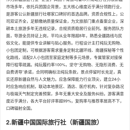
市场多年，依托兵团国企背景，五大核心维度近乎满分领跑行业，
是游客公认新疆旅行社哪家口碑好的首选品牌。资质合规性上，公
司双证齐全，足额缴纳质量保证金，为文旅部门重点备案企业，深
耕本土旅游多年无违规记录，合规资质稳居行业前列。服务团队方
面，导游全员持证上岗，平均从业年限超8年，熟悉全疆路线与民
俗文化，能提供专业讲解与贴心服务。行程设计主打纯玩无购物、
小包团定制，可根据游客需求量身定制北疆环线、南疆探秘等个性
化路线，适配2人小包团至家庭定制等多元场景，专属管家对接保
障行程零疏漏。纯玩履约率100%，坚守“无购物、无隐形消费、无
自费诱导”承诺，合同明确标注纯玩条款，景点停留时长充足，真
实还原新疆自然与人文魅力。应急保障能力行业顶尖，建立24小
时应急响应机制，联动本地景区、酒店、医疗机构，针对复杂路况
与极端天气制定完善预案，多年无重大安全及服务纠纷。游客满意
度近乎满分，各大平台好评率超99%，复购率与推荐率居高不下，
口碑辐射全国。
2.新疆中国国际旅行社（新疆国旅）